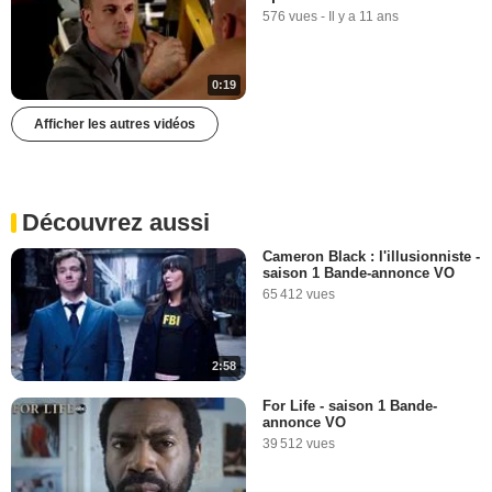
576 vues
-
Il y a 11 ans
0:19
Afficher les autres vidéos
Découvrez aussi
Cameron Black : l'illusionniste -
saison 1 Bande-annonce VO
65 412 vues
2:58
For Life - saison 1 Bande-
annonce VO
39 512 vues