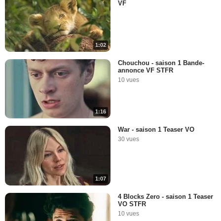
VF
1:02
Chouchou - saison 1 Bande-
annonce VF STFR
10 vues
1:16
War - saison 1 Teaser VO
30 vues
1:07
4 Blocks Zero - saison 1 Teaser
VO STFR
10 vues