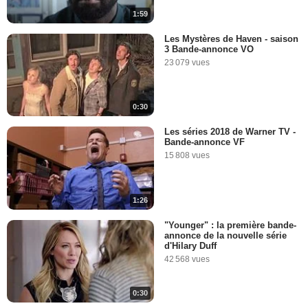
1:59
Les Mystères de Haven - saison
3 Bande-annonce VO
23 079 vues
0:30
Les séries 2018 de Warner TV -
Bande-annonce VF
15 808 vues
1:26
"Younger" : la première bande-
annonce de la nouvelle série
d'Hilary Duff
42 568 vues
0:30