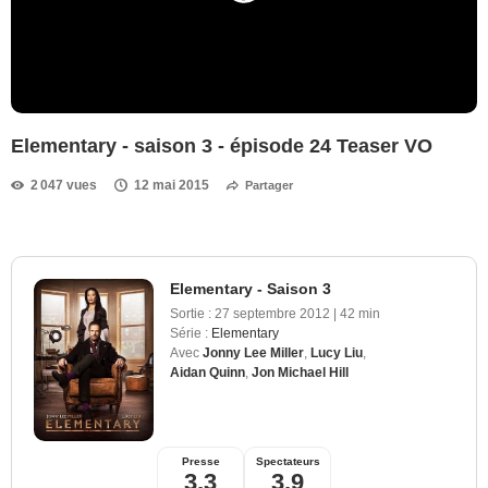
Elementary - saison 3 - épisode 24 Teaser VO
2 047 vues
12 mai 2015
Partager
Elementary - Saison 3
Sortie :
27 septembre 2012
|
42 min
Série :
Elementary
Avec
Jonny Lee Miller
,
Lucy Liu
,
Aidan Quinn
,
Jon Michael Hill
Presse
Spectateurs
3,3
3,9