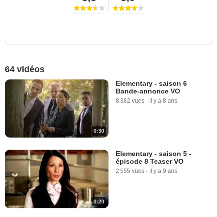
64 vidéos
Elementary - saison 6
Bande-annonce VO
8 382 vues
-
Il y a 8 ans
0:30
Elementary - saison 5 -
épisode 8 Teaser VO
2 555 vues
-
Il y a 9 ans
0:20