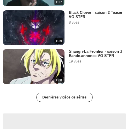
1:27
Black Clover - saison 2 Teaser
VO STFR
8 vues
1:29
Shangri-La Frontier - saison 3
Bande-annonce VO STFR
19 vues
1:08
Dernières vidéos de séries