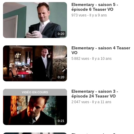
Elementary - saison 5 -
épisode 6 Teaser VO
973 vues
-
Il y a 9 ans
0:20
Elementary - saison 4 Teaser
VO
5 882 vues
-
Il y a 10 ans
0:20
Elementary - saison 3 -
VIDÉO EN COURS
épisode 24 Teaser VO
2 047 vues
-
Il y a 11 ans
0:21