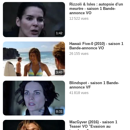
Rizzoli & Isles : autopsie d'un
meurtre - saison 1 Bande-
annonce VO
12 522 vues
1:42
Hawaii Five-0 (2010) - saison 1
Bande-annonce VO
26 155 vues
3:43
Blindspot - saison 1 Bande-
annonce VF
41 818 vues
0:31
MacGyver (2016) - saison 1
Teaser VO "Evasion au