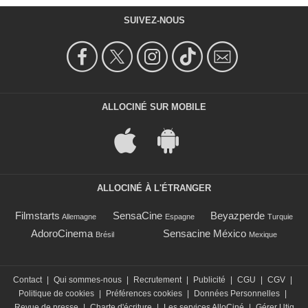
SUIVEZ-NOUS
ALLOCINÉ SUR MOBILE
ALLOCINÉ À L'ÉTRANGER
Filmstarts
SensaCine
Beyazperde
Allemagne
Espagne
Turquie
AdoroCinema
Sensacine México
Brésil
Mexique
Contact
|
Qui sommes-nous
|
Recrutement
|
Publicité
|
CGU
|
CGV
|
Politique de cookies
|
Préférences cookies
|
Données Personnelles
|
Revue de presse
|
Charte d'écriture
|
Les services AlloCiné
|
Gérer Utiq