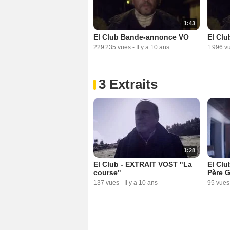
1:43
El Club Bande-annonce VO
El Cl
229 235 vues
-
Il y a 10 ans
1 996 v
3 Extraits
1:28
El Club - EXTRAIT VOST "La
El Clu
course"
Père G
137 vues
-
Il y a 10 ans
95 vues