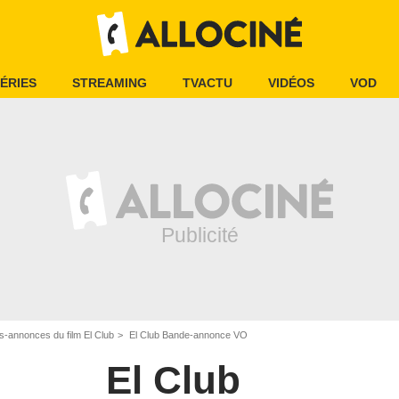
ÉRIES
STREAMING
TVACTU
VIDÉOS
VOD
-annonces du film El Club
El Club Bande-annonce VO
El Club