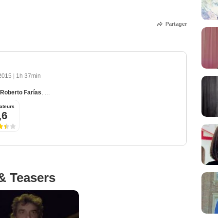
Partager
 2015
|
1h 37min
Roberto Farías
,
Antonia Zegers
,
Jaime Vadell
,
Alejandro Goic
ateurs
,6
& Teasers