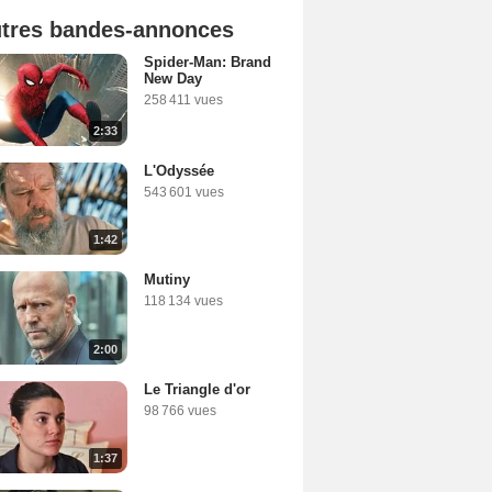
tres bandes-annonces
Spider-Man: Brand
New Day
258 411 vues
2:33
L'Odyssée
543 601 vues
1:42
Mutiny
118 134 vues
2:00
Le Triangle d'or
98 766 vues
1:37