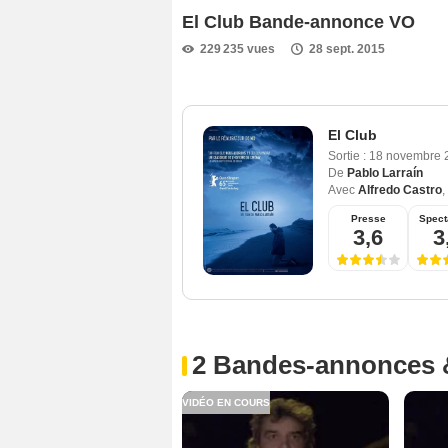
El Club Bande-annonce VO
229 235 vues
28 sept. 2015
El Club
Sortie :
18 novembre
De
Pablo Larraín
Avec
Alfredo Castro
,
Presse
Spect
3,6
3
2 Bandes-annonces 
VIDÉO EN COURS