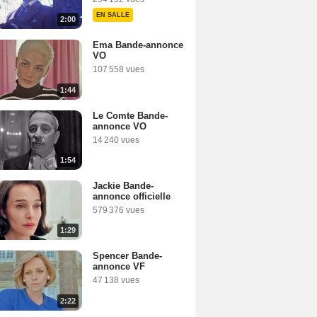
EN SALLE
2:00
Ema Bande-annonce
VO
107 558 vues
1:44
Le Comte Bande-
annonce VO
14 240 vues
1:54
Jackie Bande-
annonce officielle
579 376 vues
1:29
Spencer Bande-
annonce VF
47 138 vues
2:22