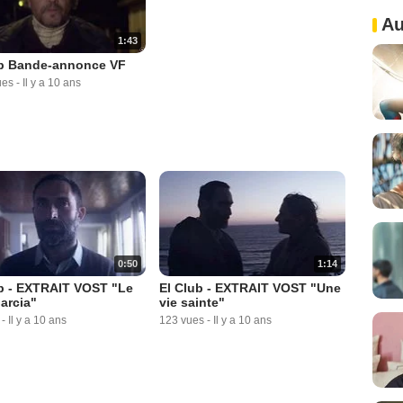
Au
1:43
ub Bande-annonce VF
ues
-
Il y a 10 ans
0:50
1:14
b - EXTRAIT VOST "Le
El Club - EXTRAIT VOST "Une
arcia"
vie sainte"
-
Il y a 10 ans
123 vues
-
Il y a 10 ans