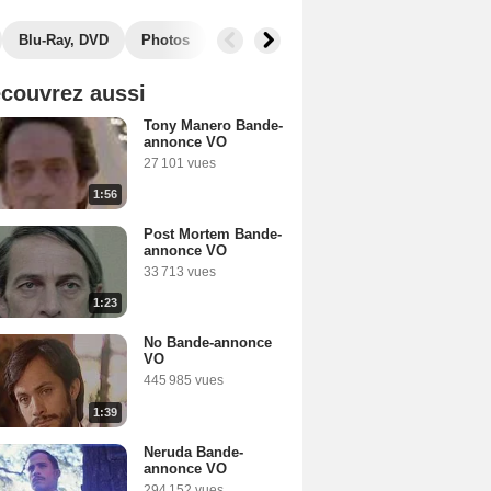
Blu-Ray, DVD
Photos
Secrets de tournage
Box Office
couvrez aussi
Tony Manero Bande-
annonce VO
27 101 vues
1:56
Post Mortem Bande-
annonce VO
33 713 vues
1:23
No Bande-annonce
VO
445 985 vues
1:39
Neruda Bande-
annonce VO
294 152 vues