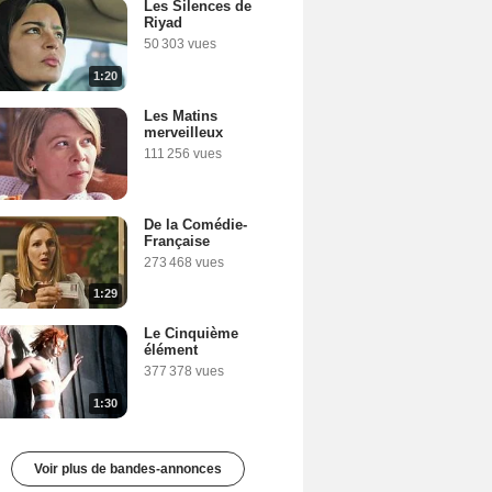
Les Silences de
Riyad
50 303 vues
1:20
Les Matins
merveilleux
111 256 vues
De la Comédie-
Française
273 468 vues
1:29
Le Cinquième
élément
377 378 vues
1:30
Voir plus de bandes-annonces