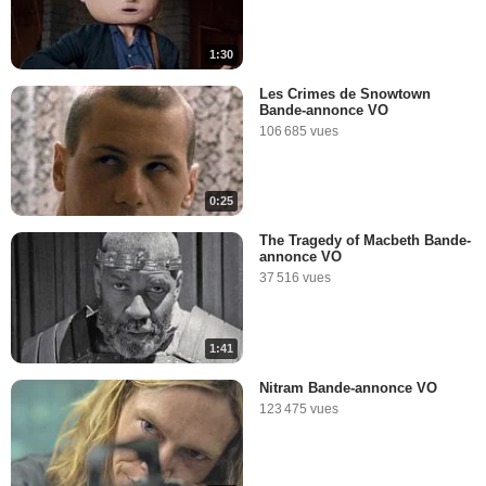
1:30
Les Crimes de Snowtown
Bande-annonce VO
106 685 vues
0:25
The Tragedy of Macbeth Bande-
annonce VO
37 516 vues
1:41
Nitram Bande-annonce VO
123 475 vues