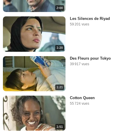
2:00
Les Silences de Riyad
59 201 vues
1:20
Des Fleurs pour Tokyo
39 917 vues
1:21
Cotton Queen
55 724 vues
1:51