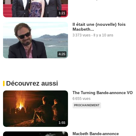
1:21
Il était une (nouvelle) fois
Macbeth...
3 373 vues
-
Il y a 10 ans
4:25
Découvrez aussi
The Turning Bande-annonce VO
6 655 vues
PROCHAINEMENT
1:55
Macbeth Bande-annonce