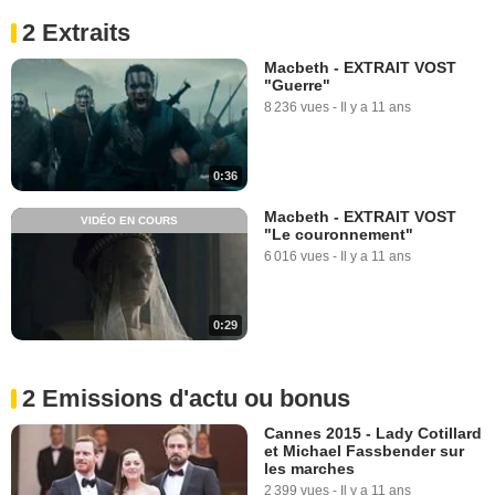
2 Extraits
Macbeth - EXTRAIT VOST
"Guerre"
8 236 vues
-
Il y a 11 ans
0:36
Macbeth - EXTRAIT VOST
VIDÉO EN COURS
"Le couronnement"
6 016 vues
-
Il y a 11 ans
0:29
2 Emissions d'actu ou bonus
Cannes 2015 - Lady Cotillard
et Michael Fassbender sur
les marches
2 399 vues
-
Il y a 11 ans