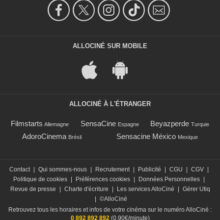
ALLOCINÉ SUR MOBILE
ALLOCINÉ À L'ÉTRANGER
Filmstarts
SensaCine
Beyazperde
Allemagne
Espagne
Turquie
AdoroCinema
Sensacine México
Brésil
Mexique
Contact
|
Qui sommes-nous
|
Recrutement
|
Publicité
|
CGU
|
CGV
|
Politique de cookies
|
Préférences cookies
|
Données Personnelles
|
Revue de presse
|
Charte d'écriture
|
Les services AlloCiné
|
Gérer Utiq
|
©AlloCiné
Retrouvez tous les horaires et infos de votre cinéma sur le numéro AlloCiné :
0 892 892 892
(0,90€/minute)