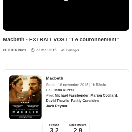
Macbeth - EXTRAIT VOST "Le couronnement"
6 016 vues
22 mai 2015
Partager
Macbeth
Sortie :
18 novembre 2015
|
1h 53min
De
Justin Kurzel
Avec
Michael Fassbender
,
Marion Cotillard
,
David Thewlis
,
Paddy Considine
,
Jack Reynor
Presse
Spectateurs
3,2
2,9