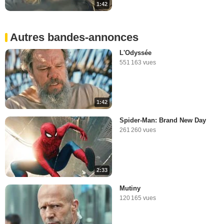
1:42
Autres bandes-annonces
L'Odyssée
551 163 vues
1:42
Spider-Man: Brand New Day
261 260 vues
2:33
Mutiny
120 165 vues