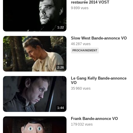
restaurée 2014 VOST
9 899 vues
1:22
Slow West Bande-annonce VO
46 287 vues
PROCHAINEMENT
2:26
Le Gang Kelly Bande-annonce
VO
35 960 vues
1:44
Frank Bande-annonce VO
179 032 vues