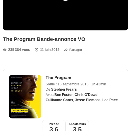
The Program Bande-annonce VO
235 384 vues
11 juin 2015
Partager
The Program
Sortie :
16 septembre 2015
|
1h 43min
De
Stephen Frears
Avec
Ben Foster
,
Chris O'Dowd
,
Guillaume Canet
,
Jesse Plemons
,
Lee Pace
Presse
Spectateurs
3,6
3,5