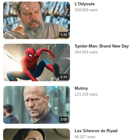
L'Odyssée
558 059 vues
1:42
Spider-Man: Brand New Day
264 555 vues
2:33
Mutiny
121 218 vues
2:00
Les Silences de Riyad
68 327 vues