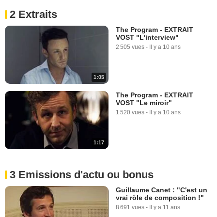
2 Extraits
The Program - EXTRAIT
VOST "L'interview"
2 505 vues
-
Il y a 10 ans
1:05
The Program - EXTRAIT
VOST "Le miroir"
1 520 vues
-
Il y a 10 ans
1:17
3 Emissions d'actu ou bonus
Guillaume Canet : "C'est un
vrai rôle de composition !"
8 691 vues
-
Il y a 11 ans