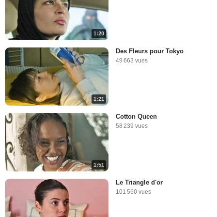
1:20
Des Fleurs pour Tokyo
49 663 vues
1:21
Cotton Queen
58 239 vues
1:51
Le Triangle d'or
101 560 vues