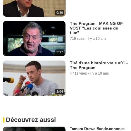
0:36
The Program - MAKING OF
VOST "Les coulisses du
film"
719 vues
-
Il y a 10 ans
3:17
Tiré d'une histoire vraie #01 -
The Program
4 411 vues
-
Il y a 10 ans
3:04
Découvrez aussi
Tamara Drewe Bande-annonce