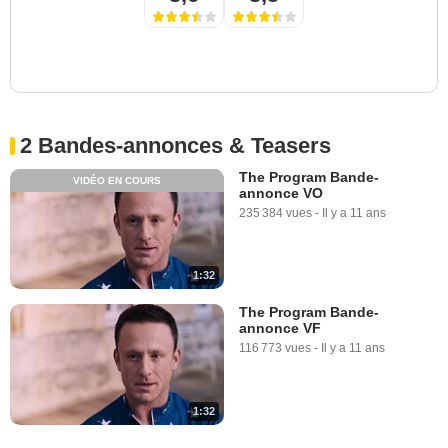
2 Bandes-annonces & Teasers
The Program Bande-
VIDÉO EN COURS
annonce VO
235 384 vues
-
Il y a 11 ans
1:32
The Program Bande-
annonce VF
116 773 vues
-
Il y a 11 ans
1:32