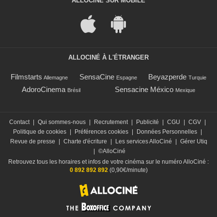
ALLOCINÉ SUR MOBILE
ALLOCINÉ À L'ÉTRANGER
Filmstarts
SensaCine
Beyazperde
Allemagne
Espagne
Turquie
AdoroCinema
Sensacine México
Brésil
Mexique
Contact
|
Qui sommes-nous
|
Recrutement
|
Publicité
|
CGU
|
CGV
|
Politique de cookies
|
Préférences cookies
|
Données Personnelles
|
Revue de presse
|
Charte d'écriture
|
Les services AlloCiné
|
Gérer Utiq
|
©AlloCiné
Retrouvez tous les horaires et infos de votre cinéma sur le numéro AlloCiné :
0 892 892 892
(0,90€/minute)