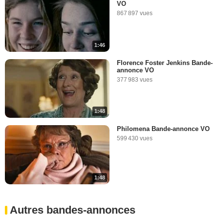
VO
867 897 vues
1:46
Florence Foster Jenkins Bande-
annonce VO
377 983 vues
1:48
Philomena Bande-annonce VO
599 430 vues
1:48
Autres bandes-annonces