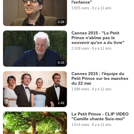
l'enfance"
3 555 vues
-
Il y a 11 ans
2:26
Cannes 2015 - "Le Petit
Prince n'abîme pas le
souvenir qu'on a du livre"
2 328 vues
-
Il y a 11 ans
5:15
Cannes 2015 : l'équipe du
Petit Prince sur les marches
du 22 mai
1 096 vues
-
Il y a 11 ans
1:42
Le Petit Prince - CLIP VIDEO
"Camille chante Suis-moi"
1 614 vues
-
Il y a 11 ans