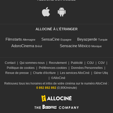
ALLOCINÉ À L'ÉTRANGER
Filmstarts
SensaCine
Beyazperde
Allemagne
Espagne
Turquie
AdoroCinema
Sensacine México
Brésil
Mexique
Contact
|
Qui sommes-nous
|
Recrutement
|
Publicité
|
CGU
|
CGV
|
Politique de cookies
|
Préférences cookies
|
Données Personnelles
|
Revue de presse
|
Charte d'écriture
|
Les services AlloCiné
|
Gérer Utiq
|
©AlloCiné
Retrouvez tous les horaires et infos de votre cinéma sur le numéro AlloCiné :
0 892 892 892
(0,90€/minute)