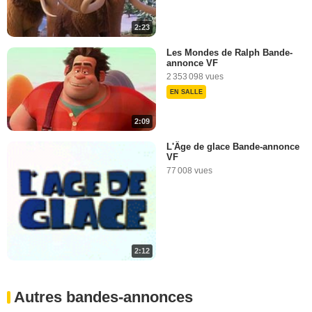
2:23
Les Mondes de Ralph Bande-
annonce VF
2 353 098 vues
EN SALLE
2:09
L'Âge de glace Bande-annonce
VF
77 008 vues
2:12
Autres bandes-annonces