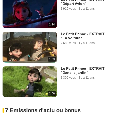
"Départ Avion"
3 910 vues
-
Il y a 11 ans
2:24
Le Petit Prince - EXTRAIT
"En voiture"
2 680 vues
-
Il y a 11 ans
1:33
Le Petit Prince - EXTRAIT
"Dans le jardin"
3 309 vues
-
Il y a 11 ans
2:00
7 Emissions d'actu ou bonus