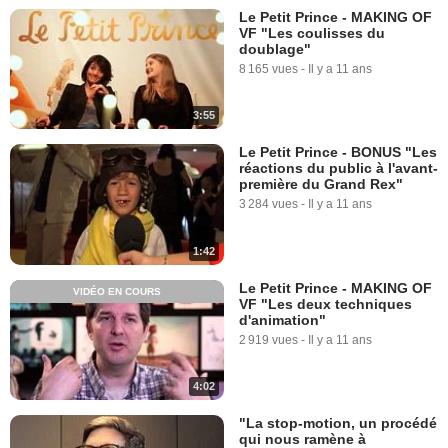
Le Petit Prince - MAKING OF
VF "Les coulisses du
doublage"
8 165 vues
-
Il y a 11 ans
3:55
Le Petit Prince - BONUS "Les
réactions du public à l'avant-
première du Grand Rex"
3 284 vues
-
Il y a 11 ans
1:42
Le Petit Prince - MAKING OF
VIDÉO EN COURS
VF "Les deux techniques
d'animation"
2 919 vues
-
Il y a 11 ans
4:02
"La stop-motion, un procédé
qui nous ramène à