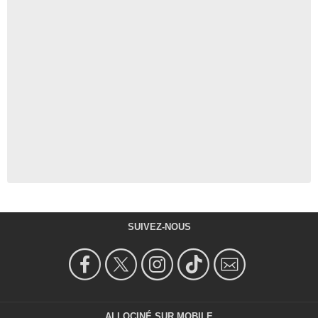
SUIVEZ-NOUS
ALLOCINÉ SUR MOBILE