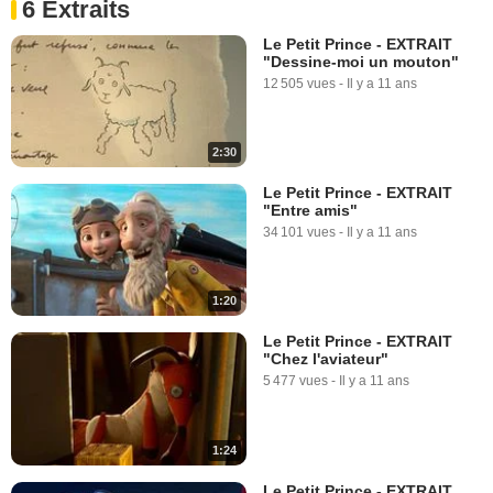
6 Extraits
Le Petit Prince - EXTRAIT
"Dessine-moi un mouton"
12 505 vues
-
Il y a 11 ans
2:30
Le Petit Prince - EXTRAIT
"Entre amis"
34 101 vues
-
Il y a 11 ans
1:20
Le Petit Prince - EXTRAIT
"Chez l'aviateur"
5 477 vues
-
Il y a 11 ans
1:24
Le Petit Prince - EXTRAIT