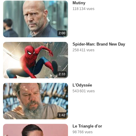
Mutiny
118 134 vues
2:00
Spider-Man: Brand New Day
258 411 vues
2:33
L'Odyssée
543 601 vues
1:42
Le Triangle d'or
98 766 vues