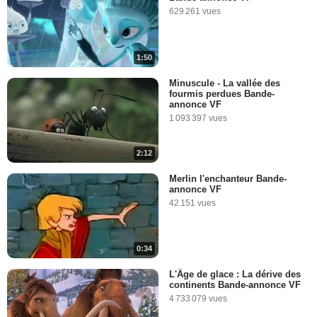
629 261 vues
1:50
Minuscule - La vallée des
fourmis perdues Bande-
annonce VF
1 093 397 vues
2:12
Merlin l'enchanteur Bande-
annonce VF
42 151 vues
0:34
L'Âge de glace : La dérive des
continents Bande-annonce VF
4 733 079 vues