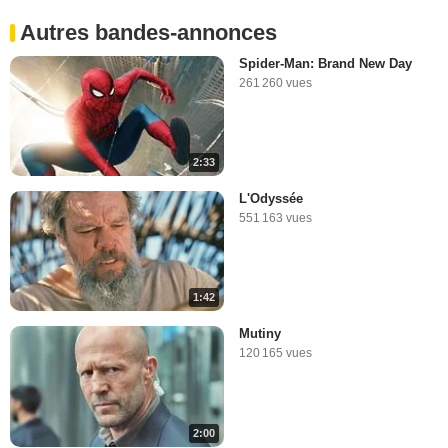
Autres bandes-annonces
Spider-Man: Brand New Day
261 260 vues
2:33
L'Odyssée
551 163 vues
1:42
Mutiny
120 165 vues
2:00