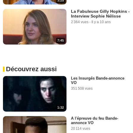
3:25
La Fabuleuse Gilly Hopkins -
Interview Sophie Nélisse
2 364 vues
-
Il y a 10 ans
7:45
Découvrez aussi
Les Insurgés Bande-annonce
VO
351 508 vues
1:32
A l'épreuve du feu Bande-
annonce VO
20 114 vues