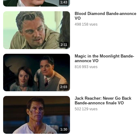
1:43
Blood Diamond Bande-annonce
VO
498 158 vues
2:11
Magic in the Moonlight Bande-
annonce VO
816 993 vues
2:03
Jack Reacher: Never Go Back
Bande-annonce finale VO
502 129 vues
1:30