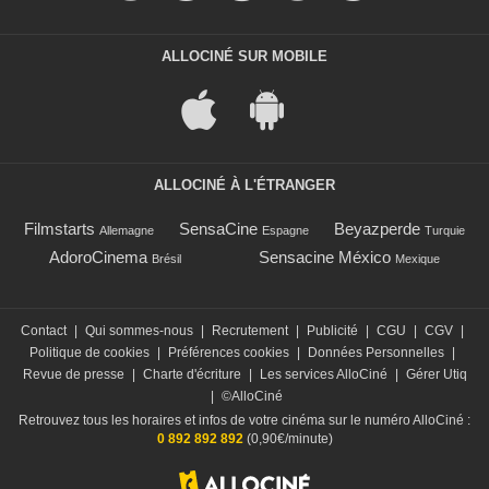
ALLOCINÉ SUR MOBILE
ALLOCINÉ À L'ÉTRANGER
Filmstarts
SensaCine
Beyazperde
Allemagne
Espagne
Turquie
AdoroCinema
Sensacine México
Brésil
Mexique
Contact
|
Qui sommes-nous
|
Recrutement
|
Publicité
|
CGU
|
CGV
|
Politique de cookies
|
Préférences cookies
|
Données Personnelles
|
Revue de presse
|
Charte d'écriture
|
Les services AlloCiné
|
Gérer Utiq
|
©AlloCiné
Retrouvez tous les horaires et infos de votre cinéma sur le numéro AlloCiné :
0 892 892 892
(0,90€/minute)