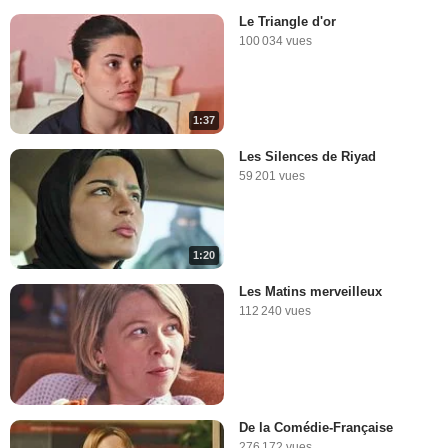
Le Triangle d'or
100 034 vues
1:37
Les Silences de Riyad
59 201 vues
1:20
Les Matins merveilleux
112 240 vues
De la Comédie-Française
276 172 vues