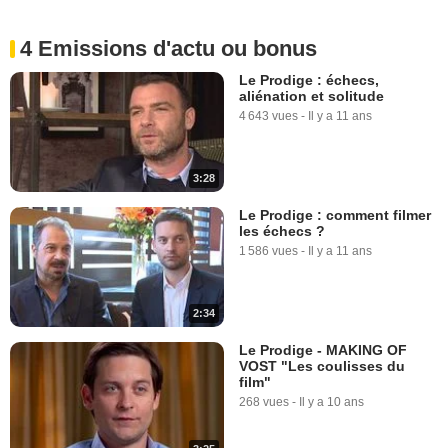
4 Emissions d'actu ou bonus
Le Prodige : échecs,
aliénation et solitude
4 643 vues
-
Il y a 11 ans
3:28
Le Prodige : comment filmer
les échecs ?
1 586 vues
-
Il y a 11 ans
2:34
Le Prodige - MAKING OF
VOST "Les coulisses du
film"
268 vues
-
Il y a 10 ans