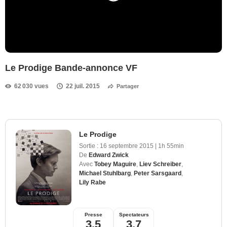
Le Prodige Bande-annonce VF
62 030 vues
22 juil. 2015
Partager
Le Prodige
Sortie :
16 septembre 2015
|
1h 55min
De
Edward Zwick
Avec
Tobey Maguire
,
Liev Schreiber
,
Michael Stuhlbarg
,
Peter Sarsgaard
,
Lily Rabe
Presse
Spectateurs
3,5
3,7