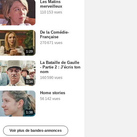
Les Matins
merveilleux
110 153 vues
De la Comédie-
Française
270 671 vues
1:29
La Bataille de Gaulle
- Partie 2 : J’écris ton
nom
160 590 vues
1:34
Home stories
56 142 vues
1:38
Voir plus de bandes-annonces