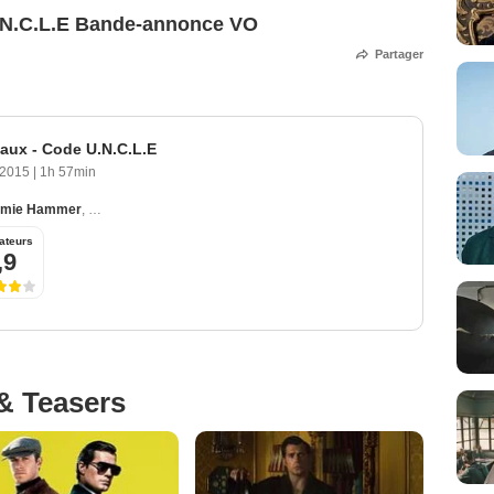
U.N.C.L.E Bande-annonce VO
Partager
iaux - Code U.N.C.L.E
 2015
|
1h 57min
rmie Hammer
,
Alicia Vikander
,
Elizabeth Debicki
,
Luca Calvani
ateurs
,9
& Teasers