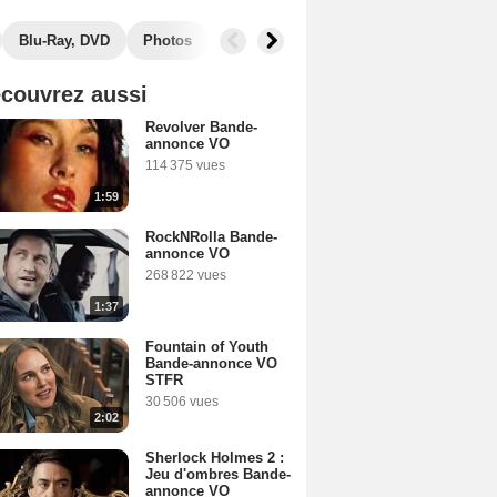
Blu-Ray, DVD
Photos
Musique
Secrets de tournage
B
couvrez aussi
Revolver Bande-
annonce VO
114 375 vues
1:59
RockNRolla Bande-
annonce VO
268 822 vues
1:37
Fountain of Youth
Bande-annonce VO
STFR
30 506 vues
2:02
Sherlock Holmes 2 :
Jeu d'ombres Bande-
annonce VO