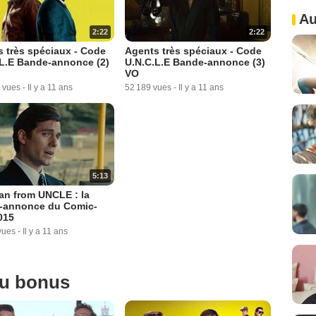
Au
2:22
2:22
 très spéciaux - Code
Agents très spéciaux - Code
L.E Bande-annonce (2)
U.N.C.L.E Bande-annonce (3)
VO
 vues
-
Il y a 11 ans
52 189 vues
-
Il y a 11 ans
5:13
an from UNCLE : la
-annonce du Comic-
015
vues
-
Il y a 11 ans
ou bonus