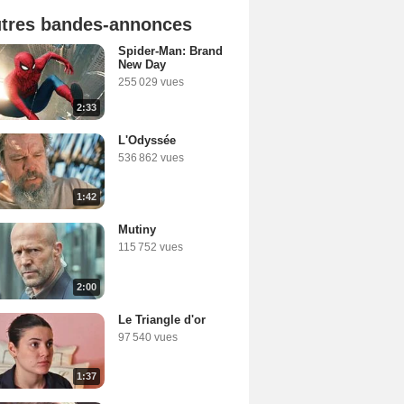
tres bandes-annonces
Spider-Man: Brand
New Day
255 029 vues
2:33
L'Odyssée
536 862 vues
1:42
Mutiny
115 752 vues
2:00
Le Triangle d'or
97 540 vues
1:37