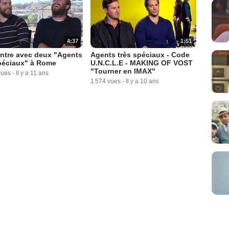
4:37
1:51
ntre avec deux "Agents
Agents très spéciaux - Code
péciaux" à Rome
U.N.C.L.E - MAKING OF VOST
"Tourner en IMAX"
vues
-
Il y a 11 ans
1 574 vues
-
Il y a 10 ans