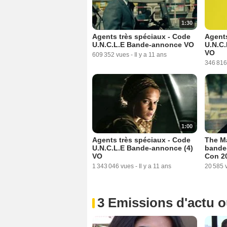
1:30
Agents très spéciaux - Code
Agents
U.N.C.L.E Bande-annonce VO
U.N.C.
VO
609 352 vues
-
Il y a 11 ans
346 816
1:00
Agents très spéciaux - Code
The M
U.N.C.L.E Bande-annonce (4)
bande
VO
Con 2
1 343 046 vues
-
Il y a 11 ans
20 585 
3 Emissions d'actu 