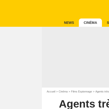
NEWS
CINÉMA
S
Accueil
Cinéma
Films Espionnage
Agents trè
Agents tr