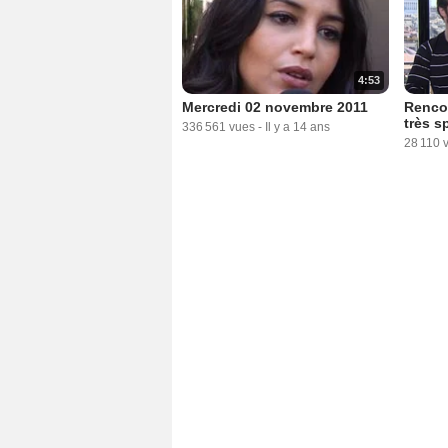
4:53
Mercredi 02 novembre 2011
Renco
très s
336 561 vues
-
Il y a 14 ans
28 110 