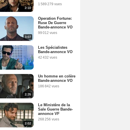
1 589 279 vues
2:10
Operation Fortune:
Ruse De Guerre
Bande-annonce VO
99 012 vues
3:07
Les Spécialistes
Bande-annonce VO
42 432 vues
Un homme en colère
Bande-annonce VO
186 842 vues
2:35
Le Ministère de la
Sale Guerre Bande-
annonce VF
268 256 vues
2:02