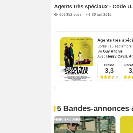
Agents très spéciaux - Code 
609 352 vues
30 juil. 2015
Agents très spéc
Sortie :
16 septembre
De
Guy Ritchie
Avec
Henry Cavill
,
A
Presse
Spect
3,3
3
5 Bandes-annonces 
VIDÉO EN COURS