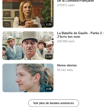
De la Comédie-Française
270 671 vues
1:29
La Bataille de Gaulle - Partie 2 :
J’écris ton nom
160 590 vues
1:34
Home stories
56 142 vues
1:38
Voir plus de bandes-annonces