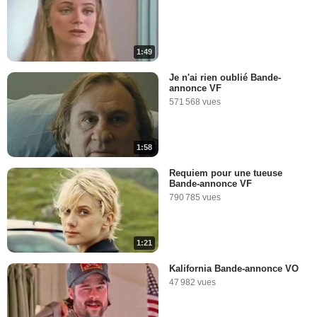
1:49
Je n'ai rien oublié Bande-
annonce VF
571 568 vues
1:58
Requiem pour une tueuse
Bande-annonce VF
790 785 vues
1:21
Kalifornia Bande-annonce VO
47 982 vues