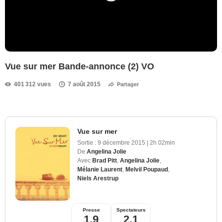
Vue sur mer Bande-annonce (2) VO
401 312 vues
7 août 2015
Partager
Vue sur mer
Sortie :
9 décembre 2015
|
2h 02min
De
Angelina Jolie
Avec
Brad Pitt
,
Angelina Jolie
,
Mélanie Laurent
,
Melvil Poupaud
,
Niels Arestrup
Presse
Spectateurs
1,9
2,1