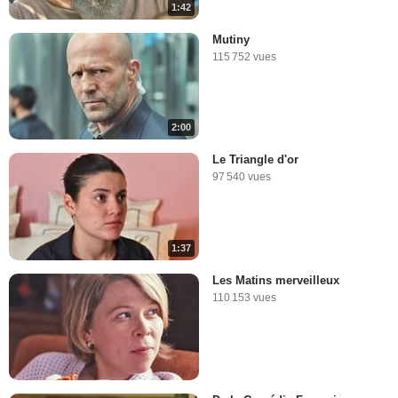
1:42
Mutiny
115 752 vues
2:00
Le Triangle d'or
97 540 vues
1:37
Les Matins merveilleux
110 153 vues