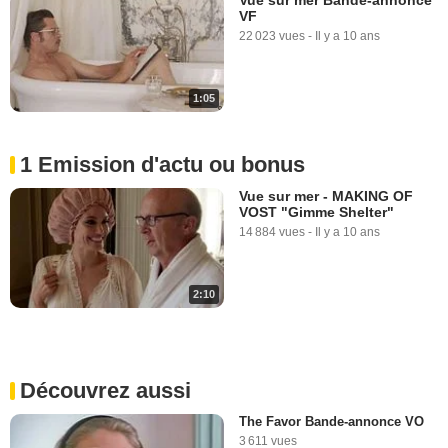
VF
22 023 vues
-
Il y a 10 ans
1:05
1 Emission d'actu ou bonus
Vue sur mer - MAKING OF
VOST "Gimme Shelter"
14 884 vues
-
Il y a 10 ans
2:10
Découvrez aussi
The Favor Bande-annonce VO
3 611 vues