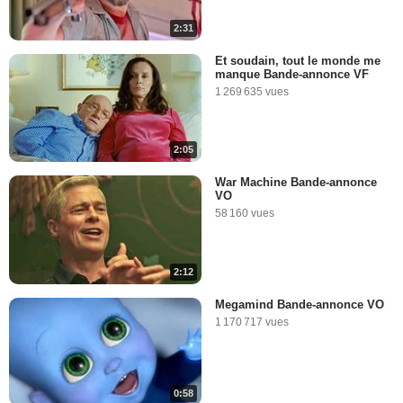
2:31
Et soudain, tout le monde me
manque Bande-annonce VF
1 269 635 vues
2:05
War Machine Bande-annonce
VO
58 160 vues
2:12
Megamind Bande-annonce VO
1 170 717 vues
0:58