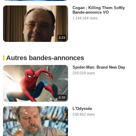
Cogan : Killing Them Softly
Bande-annonce VO
1 144 164 vues
2:23
Autres bandes-annonces
Spider-Man: Brand New Day
255 029 vues
2:33
L'Odyssée
536 862 vues