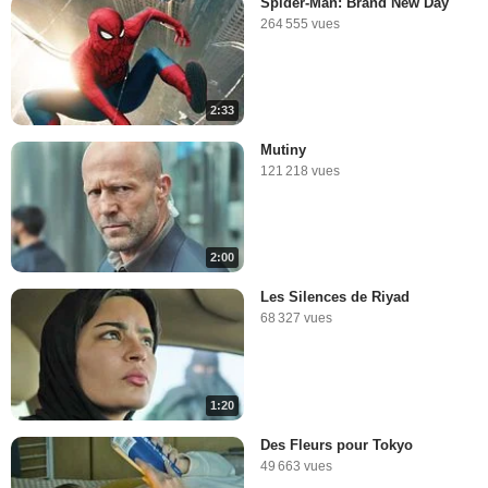
Spider-Man: Brand New Day
264 555 vues
2:33
Mutiny
121 218 vues
2:00
Les Silences de Riyad
68 327 vues
1:20
Des Fleurs pour Tokyo
49 663 vues