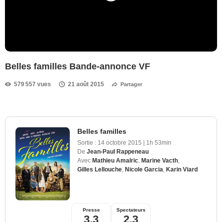
Belles familles Bande-annonce VF
579 557 vues
21 août 2015
Partager
Belles familles
Sortie :
14 octobre 2015
|
1h 53min
De
Jean-Paul Rappeneau
Avec
Mathieu Amalric
,
Marine Vacth
,
Gilles Lellouche
,
Nicole Garcia
,
Karin Viard
Presse
Spectateurs
3,3
2,3