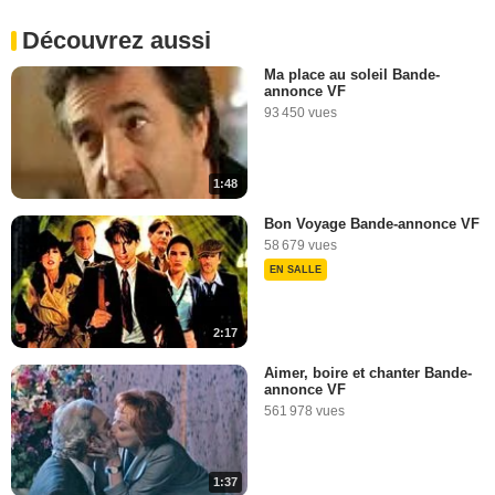
Découvrez aussi
Ma place au soleil Bande-
annonce VF
93 450 vues
1:48
Bon Voyage Bande-annonce VF
58 679 vues
EN SALLE
2:17
Aimer, boire et chanter Bande-
annonce VF
561 978 vues
1:37