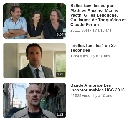
Belles familles vu par
Mathieu Amalric, Marine
Vacth, Gilles Lellouche,
Guillaume de Tonquédec et
Claude Perron
25 111 vues
-
Il y a 10 ans
6:04
"Belles familles" en 25
secondes
1 264 vues
-
Il y a 10 ans
0:26
Bande Annonce Les
Incontournables UGC 2016
42 535 vues
-
Il y a 10 ans
1:21