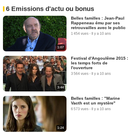
6 Emissions d'actu ou bonus
Belles familles : Jean-Paul
Rappeneau ému par ses
retrouvailles avec le public
1 454 vues
-
Il y a 10 ans
1:07
Festival d'Angoulême 2015 :
les temps forts de
l'ouverture
3 564 vues
-
Il y a 10 ans
3:44
Belles familles : "Marine
Vacth est un mystère"
6 573 vues
-
Il y a 10 ans
1:24