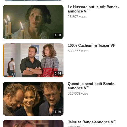
Le Hussard sur le toit Bande-
annonce VF
28 807 vues
1:58
100% Cachemire Teaser VF
533 377 vues
0:44
Quand je serai petit Bande-
annonce VF
616 008 vues
1:40
Jalouse Bande-annonce VF