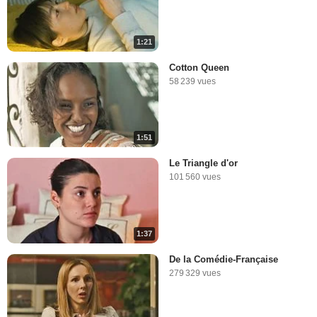
1:21
Cotton Queen
58 239 vues
1:51
Le Triangle d'or
101 560 vues
1:37
De la Comédie-Française
279 329 vues