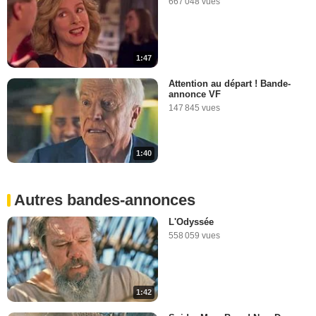
667 048 vues
1:47
Attention au départ ! Bande-
annonce VF
147 845 vues
1:40
Autres bandes-annonces
L'Odyssée
558 059 vues
1:42