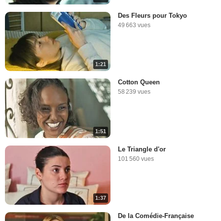
Des Fleurs pour Tokyo
49 663 vues
1:21
Cotton Queen
58 239 vues
1:51
Le Triangle d'or
101 560 vues
1:37
De la Comédie-Française