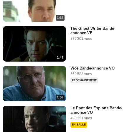
1:35
The Ghost Writer Bande-
annonce VF
336 301 vues
1:47
Vice Bande-annonce VO
562 583 vues
PROCHAINEMENT
1:59
Le Pont des Espions Bande-
annonce VO
493 251 vues
EN SALLE