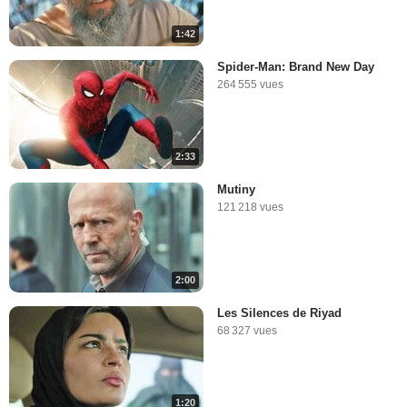
1:42
Spider-Man: Brand New Day
264 555 vues
2:33
Mutiny
121 218 vues
2:00
Les Silences de Riyad
68 327 vues
1:20