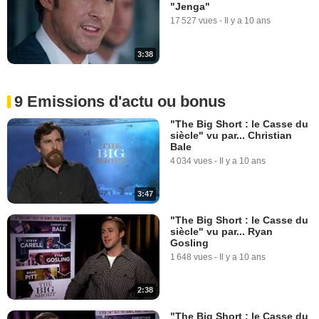
"Jenga"
17 527 vues
-
Il y a 10 ans
3:38
9 Emissions d'actu ou bonus
"The Big Short : le Casse du
siècle" vu par... Christian
Bale
4 034 vues
-
Il y a 10 ans
3:47
"The Big Short : le Casse du
siècle" vu par... Ryan
Gosling
1 648 vues
-
Il y a 10 ans
2:38
"The Big Short : le Casse du