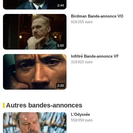
2:44
Birdman Bande-annonce VO
918 255 vues
1:50
Infiltré Bande-annonce VF
319 825 vues
2:20
Autres bandes-annonces
L'Odyssée
558 059 vues