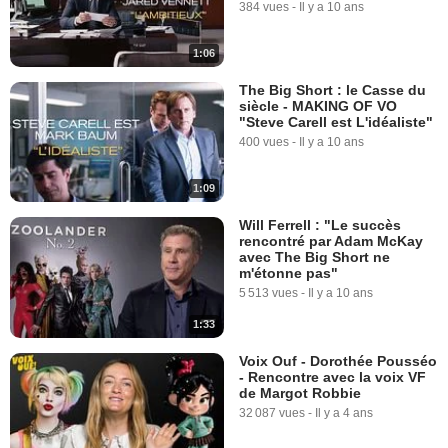
384 vues
-
Il y a 10 ans
1:06
The Big Short : le Casse du
siècle - MAKING OF VO
"Steve Carell est L'idéaliste"
400 vues
-
Il y a 10 ans
1:09
Will Ferrell : "Le succès
rencontré par Adam McKay
avec The Big Short ne
m'étonne pas"
5 513 vues
-
Il y a 10 ans
1:33
Voix Ouf - Dorothée Pousséo
- Rencontre avec la voix VF
de Margot Robbie
32 087 vues
-
Il y a 4 ans