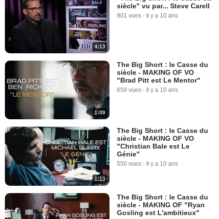
siècle" vu par... Steve Carell
901 vues
-
Il y a 10 ans
4:13
The Big Short : le Casse du
siècle - MAKING OF VO
"Brad Pitt est Le Mentor"
659 vues
-
Il y a 10 ans
1:09
The Big Short : le Casse du
siècle - MAKING OF VO
"Christian Bale est Le
Génie"
550 vues
-
Il y a 10 ans
1:13
The Big Short : le Casse du
siècle - MAKING OF "Ryan
Gosling est L'ambitieux"