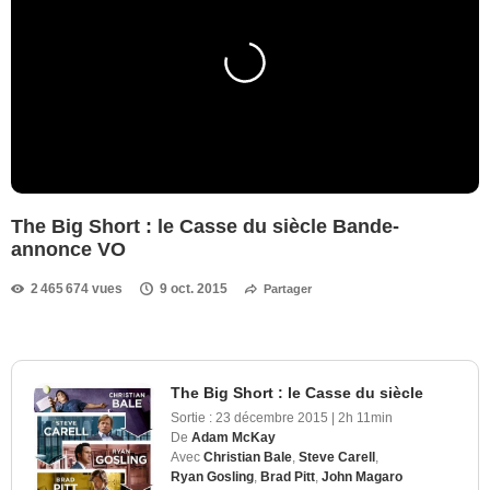
The Big Short : le Casse du siècle Bande-
annonce VO
2 465 674 vues
9 oct. 2015
Partager
The Big Short : le Casse du siècle
Sortie :
23 décembre 2015
|
2h 11min
De
Adam McKay
Avec
Christian Bale
,
Steve Carell
,
Ryan Gosling
,
Brad Pitt
,
John Magaro