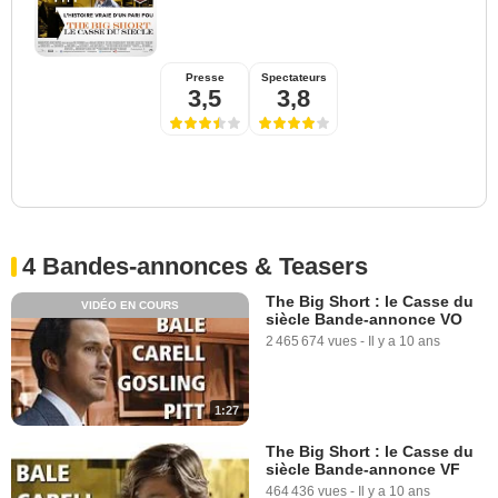
Presse
Spectateurs
3,5
3,8
4 Bandes-annonces & Teasers
The Big Short : le Casse du
VIDÉO EN COURS
siècle Bande-annonce VO
2 465 674 vues
-
Il y a 10 ans
1:27
The Big Short : le Casse du
siècle Bande-annonce VF
464 436 vues
-
Il y a 10 ans