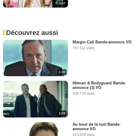
3:57
Découvrez aussi
Margin Call Bande-annonce VO
787 511 vues
1:38
Hitman & Bodyguard Bande-
annonce (3) VO
536 720 vues
1:59
Au bout de la nuit Bande-
annonce VO
315 878 vues