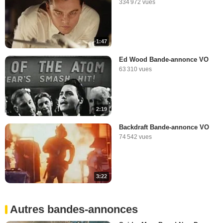
334 972 vues
1:47
Ed Wood Bande-annonce VO
63 310 vues
2:19
Backdraft Bande-annonce VO
74 542 vues
3:22
Autres bandes-annonces