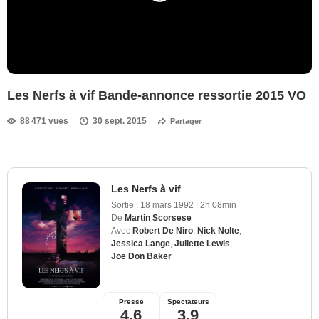
Les Nerfs à vif Bande-annonce ressortie 2015 VO
88 471 vues
30 sept. 2015
Partager
Les Nerfs à vif
Sortie :
18 mars 1992
|
2h 08min
De
Martin Scorsese
Avec
Robert De Niro
,
Nick Nolte
,
Jessica Lange
,
Juliette Lewis
,
Joe Don Baker
Presse
Spectateurs
4,6
3,9