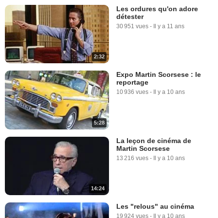
Les ordures qu'on adore
détester
30 951 vues
-
Il y a 11 ans
2:32
Expo Martin Scorsese : le
reportage
10 936 vues
-
Il y a 10 ans
5:28
La leçon de cinéma de
Martin Scorsese
13 216 vues
-
Il y a 10 ans
14:24
Les "relous" au cinéma
19 924 vues
-
Il y a 10 ans