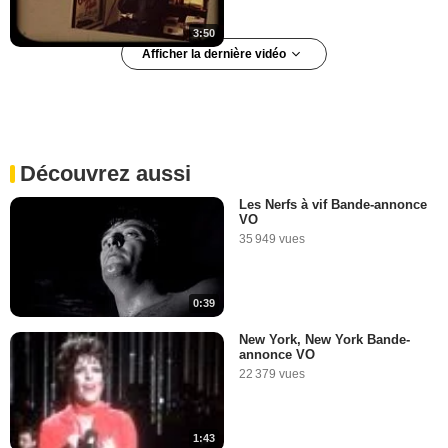
3:50
Afficher la dernière vidéo
Les gaffes et erreurs de
Scorsese & De Niro
25 450 vues
-
Il y a 2 ans
Découvrez aussi
11:09
Les Nerfs à vif Bande-annonce
VO
35 949 vues
0:39
New York, New York Bande-
annonce VO
22 379 vues
1:43