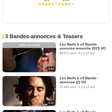
3 Bandes-annonces & Teasers
Les Nerfs à vif Bande-
VIDÉO EN COURS
annonce ressortie 2015 VO
88 471 vues
-
Il y a 10 ans
0:44
Les Nerfs à vif Bande-
annonce (2) VO
32 469 vues
-
Il y a 13 ans
2:31
Les Nerfs à vif Bande-