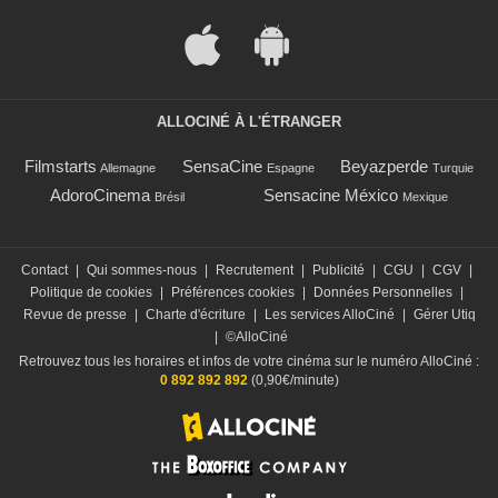
ALLOCINÉ À L'ÉTRANGER
Filmstarts
SensaCine
Beyazperde
Allemagne
Espagne
Turquie
AdoroCinema
Sensacine México
Brésil
Mexique
Contact
|
Qui sommes-nous
|
Recrutement
|
Publicité
|
CGU
|
CGV
|
Politique de cookies
|
Préférences cookies
|
Données Personnelles
|
Revue de presse
|
Charte d'écriture
|
Les services AlloCiné
|
Gérer Utiq
|
©AlloCiné
Retrouvez tous les horaires et infos de votre cinéma sur le numéro AlloCiné :
0 892 892 892
(0,90€/minute)