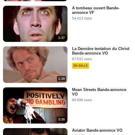
A tombeau ouvert Bande-
annonce VF
54 413 vues
1:37
La Dernière tentation du Christ
Bande-annonce VO
67 631 vues
EN SALLE
1:39
Mean Streets Bande-annonce
VO
66 696 vues
3:30
Aviator Bande-annonce VO