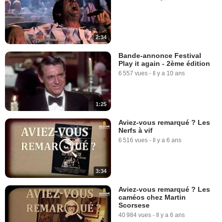
2:34
Bande-annonce Festival
Play it again - 2ème édition
6 557 vues
-
Il y a 10 ans
1:25
Aviez-vous remarqué ? Les
Nerfs à vif
6 516 vues
-
Il y a 6 ans
3:34
Aviez-vous remarqué ? Les
caméos chez Martin
Scorsese
40 984 vues
-
Il y a 6 ans