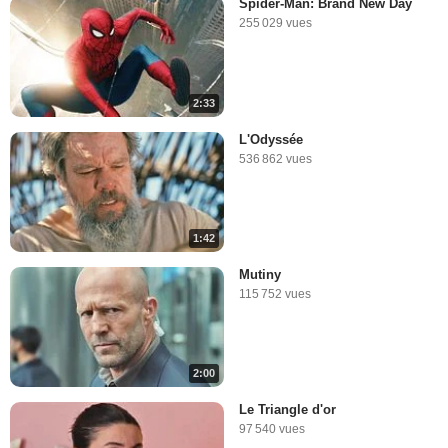
Spider-Man: Brand New Day
255 029 vues
2:33
L'Odyssée
536 862 vues
1:42
Mutiny
115 752 vues
2:00
Le Triangle d'or
97 540 vues