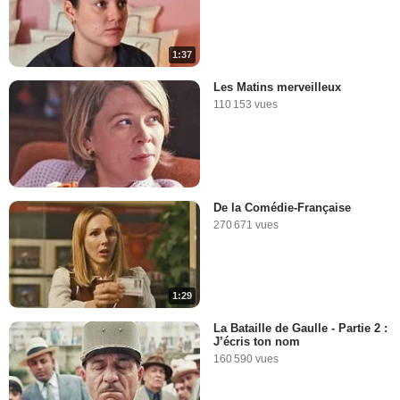
1:37
Les Matins merveilleux
110 153 vues
De la Comédie-Française
270 671 vues
1:29
La Bataille de Gaulle - Partie 2 :
J’écris ton nom
160 590 vues