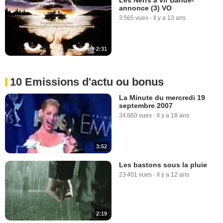
annonce (3) VO
3 565 vues
-
Il y a 13 ans
2:31
10 Emissions d'actu ou bonus
La Minute du mercredi 19
septembre 2007
34 860 vues
-
Il y a 18 ans
3:52
Les bastons sous la pluie
23 401 vues
-
Il y a 12 ans
2:19