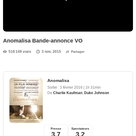
Anomalisa Bande-annonce VO
518 149 vues
3 nov. 2015
Partager
Anomalisa
Sortie :
3 février 2016
|
1h 31min
De
Charlie Kaufman
,
Duke Johnson
Presse
Spectateurs
3,7
3,2