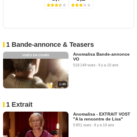
1 Bande-annonce & Teasers
Anomalisa Bande-annonce
VIDÉO EN COURS
VO
518 149 vues
-
Il y a 10 ans
1:49
1 Extrait
Anomalisa - EXTRAIT VOST
"A la rencontre de Lisa"
5 851 vues
-
Il y a 10 ans