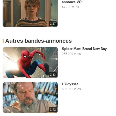
annonce VO
47 738 vues
2:27
Autres bandes-annonces
Spider-Man: Brand New Day
255 029 vues
2:33
L'Odyssée
536 862 vues
1:42