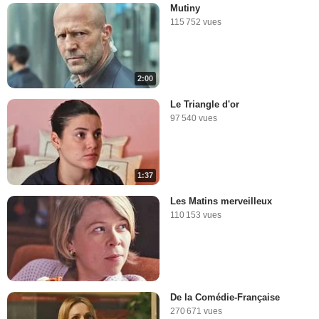
Mutiny
115 752 vues
2:00
Le Triangle d'or
97 540 vues
1:37
Les Matins merveilleux
110 153 vues
De la Comédie-Française
270 671 vues