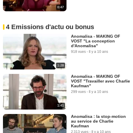
0:47
4 Emissions d'actu ou bonus
Anomalisa - MAKING OF
VOST "La conception
d'Anomalisa"
918 vues
-
Il y a 10 ans
1:28
Anomalisa - MAKING OF
VOST "Travailler avec Charlie
Kaufman"
299 vues
-
Il y a 10 ans
1:41
Anomalisa : la stop-motion
au service de Charlie
Kaufman
2 313 vues
-
Il y a 10 ans