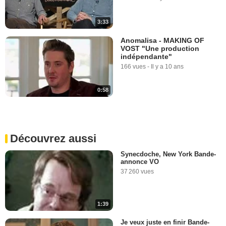
3:33
Anomalisa - MAKING OF
VOST "Une production
indépendante"
166 vues
-
Il y a 10 ans
0:58
Découvrez aussi
Synecdoche, New York Bande-
annonce VO
37 260 vues
1:39
Je veux juste en finir Bande-