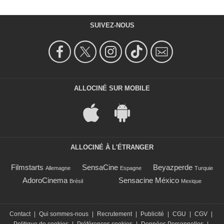
SUIVEZ-NOUS
ALLOCINÉ SUR MOBILE
ALLOCINÉ À L'ÉTRANGER
Filmstarts
SensaCine
Beyazperde
Allemagne
Espagne
Turquie
AdoroCinema
Sensacine México
Brésil
Mexique
Contact
|
Qui sommes-nous
|
Recrutement
|
Publicité
|
CGU
|
CGV
|