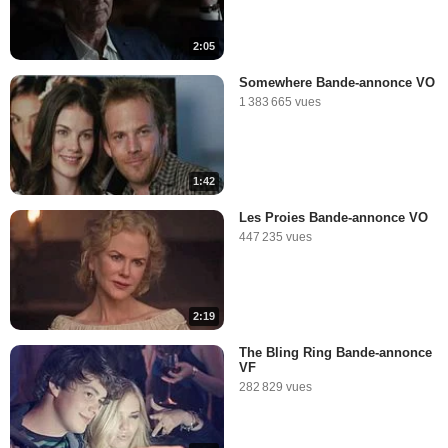
2:05
Somewhere Bande-annonce VO
1 383 665 vues
1:42
Les Proies Bande-annonce VO
447 235 vues
2:19
The Bling Ring Bande-annonce
VF
282 829 vues