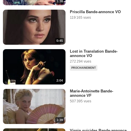
1:38
Priscilla Bande-annonce VO
119 165 vues
0:45
Lost in Translation Bande-
annonce VO
272 294 vues
PROCHAINEMENT
2:04
Marie-Antoinette Bande-
annonce VF
507 395 vues
1:39
Virgin suicides Bande-annonce