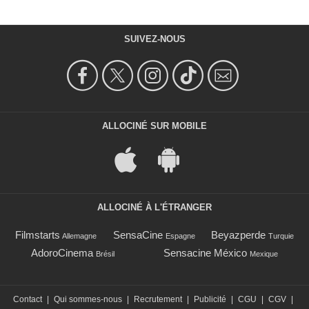
SUIVEZ-NOUS
ALLOCINÉ SUR MOBILE
ALLOCINÉ À L'ÉTRANGER
Filmstarts
SensaCine
Beyazperde
Allemagne
Espagne
Turquie
AdoroCinema
Sensacine México
Brésil
Mexique
Contact
|
Qui sommes-nous
|
Recrutement
|
Publicité
|
CGU
|
CGV
|