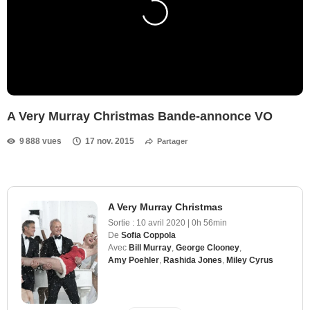
A Very Murray Christmas Bande-annonce VO
9 888 vues
17 nov. 2015
Partager
A Very Murray Christmas
Sortie :
10 avril 2020
|
0h 56min
De
Sofia Coppola
Avec
Bill Murray
,
George Clooney
,
Amy Poehler
,
Rashida Jones
,
Miley Cyrus