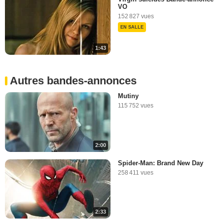
VO
152 827 vues
EN SALLE
1:43
Autres bandes-annonces
Mutiny
115 752 vues
2:00
Spider-Man: Brand New Day
258 411 vues
2:33