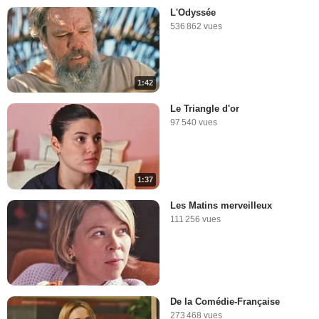
L'Odyssée
536 862 vues
1:42
Le Triangle d'or
97 540 vues
1:37
Les Matins merveilleux
111 256 vues
De la Comédie-Française
273 468 vues