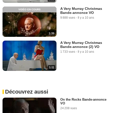
A Very Murray Christmas
VIDÉO EN COURS
Bande-annonce VO
9 888 vues
-
Il y a 10 ans
1:39
A Very Murray Christmas
Bande-annonce (2) VO
1 733 vues
-
Il y a 10 ans
1:11
Découvrez aussi
On the Rocks Bande-annonce
VO
24 208 vues