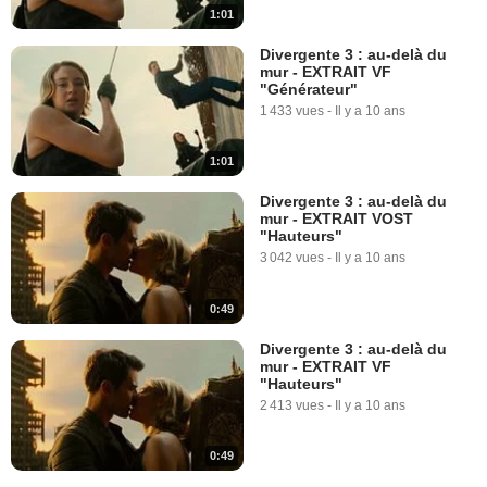
1:01
Divergente 3 : au-delà du
mur - EXTRAIT VF
"Générateur"
1 433 vues
-
Il y a 10 ans
1:01
Divergente 3 : au-delà du
mur - EXTRAIT VOST
"Hauteurs"
3 042 vues
-
Il y a 10 ans
0:49
Divergente 3 : au-delà du
mur - EXTRAIT VF
"Hauteurs"
2 413 vues
-
Il y a 10 ans
0:49