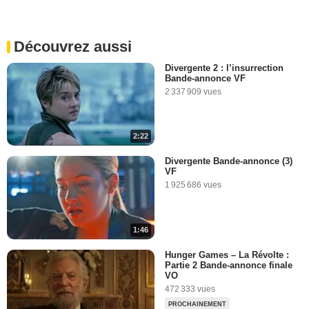
Découvrez aussi
Divergente 2 : l’insurrection
Bande-annonce VF
2 337 909 vues
2:22
Divergente Bande-annonce (3)
VF
1 925 686 vues
1:46
Hunger Games – La Révolte :
Partie 2 Bande-annonce finale
VO
472 333 vues
PROCHAINEMENT