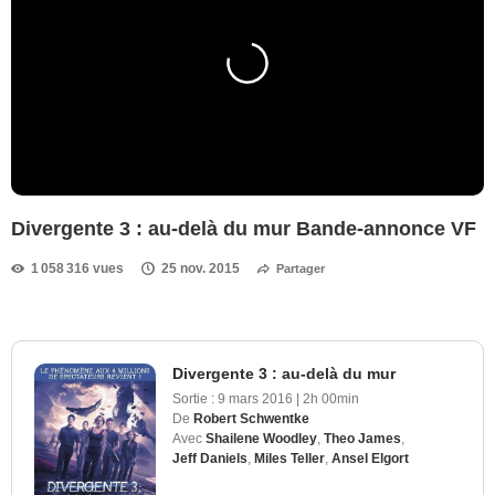
Divergente 3 : au-delà du mur Bande-annonce VF
1 058 316 vues
25 nov. 2015
Partager
Divergente 3 : au-delà du mur
Sortie :
9 mars 2016
|
2h 00min
De
Robert Schwentke
Avec
Shailene Woodley
,
Theo James
,
Jeff Daniels
,
Miles Teller
,
Ansel Elgort