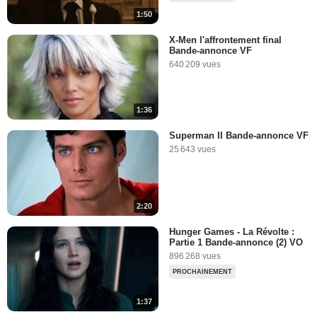
1:50
X-Men l'affrontement final
Bande-annonce VF
640 209 vues
1:36
Superman II Bande-annonce VF
25 643 vues
2:20
Hunger Games - La Révolte :
Partie 1 Bande-annonce (2) VO
896 268 vues
PROCHAINEMENT
1:37