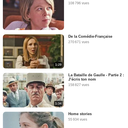
108 796 vues
De la Comédie-Française
270 671 vues
1:29
La Bataille de Gaulle - Partie 2 :
J’écris ton nom
158 827 vues
1:34
Home stories
55 934 vues