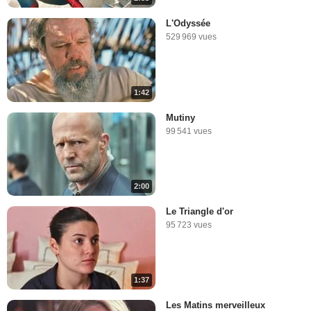
L'Odyssée
529 969 vues
1:42
Mutiny
99 541 vues
2:00
Le Triangle d'or
95 723 vues
1:37
Les Matins merveilleux