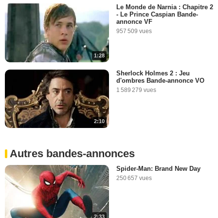
Le Monde de Narnia : Chapitre 2
- Le Prince Caspian Bande-
annonce VF
957 509 vues
1:28
Sherlock Holmes 2 : Jeu
d'ombres Bande-annonce VO
1 589 279 vues
2:10
Autres bandes-annonces
Spider-Man: Brand New Day
250 657 vues
2:33