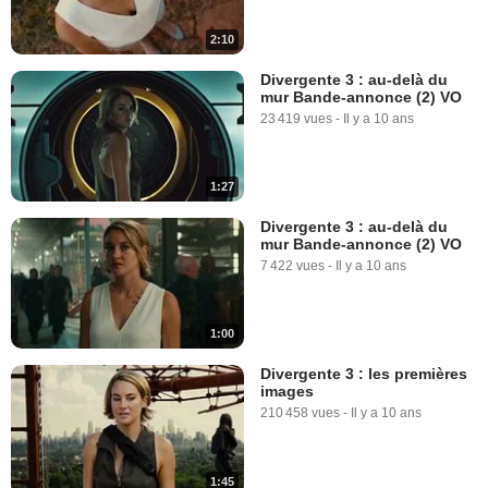
2:10
Divergente 3 : au-delà du
mur Bande-annonce (2) VO
23 419 vues
-
Il y a 10 ans
1:27
Divergente 3 : au-delà du
mur Bande-annonce (2) VO
7 422 vues
-
Il y a 10 ans
1:00
Divergente 3 : les premières
images
210 458 vues
-
Il y a 10 ans
1:45