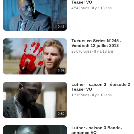
Teaser VO
4 542 vues
-
Il y a 13 ans
0:42
Tueurs en Séries N°245 -
Vendredi 12 juillet 2013
28 670 vues
-
Il y a 13 ans
6:57
Luther - saison 3 - épisode 2
Teaser VO
1 716 vues
-
Il y a 13 ans
0:30
Luther - saison 3 Bande-
annonce VO