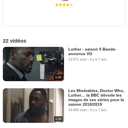
22 vidéos
Luther - saison 5 Bande-
annonce VO
13 071 vues
-
Il y a 7 ans
1:31
Les Misérables, Doctor Who,
Luther… la BBC dévoile les
images de ses séries pour la
saison 2018/2019
19 469 vues
-
Il y a 7 ans
1:30