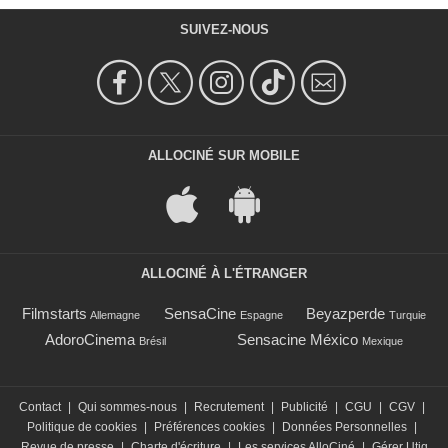
SUIVEZ-NOUS
ALLOCINÉ SUR MOBILE
ALLOCINÉ À L'ÉTRANGER
Filmstarts
SensaCine
Beyazperde
Allemagne
Espagne
Turquie
AdoroCinema
Sensacine México
Brésil
Mexique
Contact
|
Qui sommes-nous
|
Recrutement
|
Publicité
|
CGU
|
CGV
|
Politique de cookies
|
Préférences cookies
|
Données Personnelles
|
Revue de presse
|
Charte d'écriture
|
Les services AlloCiné
|
Gérer Utiq