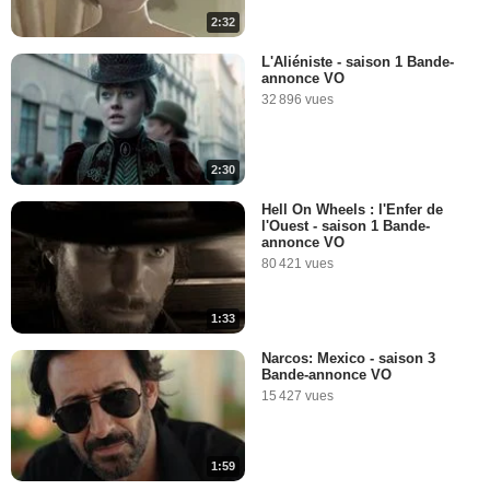
2:32
L'Aliéniste - saison 1 Bande-
annonce VO
32 896 vues
2:30
Hell On Wheels : l'Enfer de
l'Ouest - saison 1 Bande-
annonce VO
80 421 vues
1:33
Narcos: Mexico - saison 3
Bande-annonce VO
15 427 vues
1:59