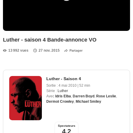
Luther - saison 4 Bande-annonce VO
13 992 vues
27 nov. 2015
Partager
Luther - Saison 4
Sortie :
4 mai 2010
|
52 min
Série :
Luther
Avec
Idris Elba
,
Darren Boyd
,
Rose Leslie
,
Dermot Crowley
,
Michael Smiley
Spectateurs
4,2