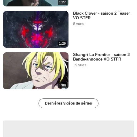
1:27
Black Clover - saison 2 Teaser
VO STFR
8 vues
1:29
Shangri-La Frontier - saison 3
Bande-annonce VO STFR
19 vues
1:08
Dernières vidéos de séries