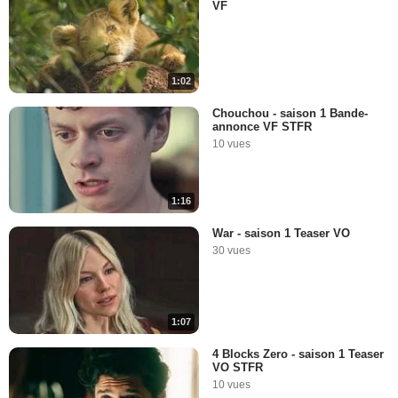
VF
1:02
Chouchou - saison 1 Bande-
annonce VF STFR
10 vues
1:16
War - saison 1 Teaser VO
30 vues
1:07
4 Blocks Zero - saison 1 Teaser
VO STFR
10 vues