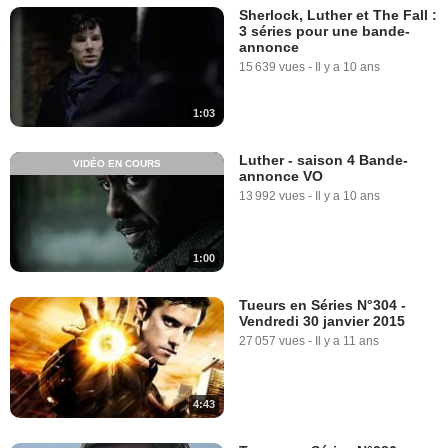
Sherlock, Luther et The Fall :
3 séries pour une bande-
annonce
15 639 vues
-
Il y a 10 ans
1:03
Luther - saison 4 Bande-
VIDÉO EN COURS
annonce VO
13 992 vues
-
Il y a 10 ans
1:00
Tueurs en Séries N°304 -
Vendredi 30 janvier 2015
27 057 vues
-
Il y a 11 ans
4:43