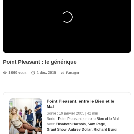
Point Pleasant : le générique
1 060 vues
1 déc. 2015
Partager
Point Pleasant, entre le Bien et le
Mal
Sortie :
19 janvier 2005
|
42 min
Série :
Point Pleasant, entre le Bien et le Mal
Avec
Elisabeth Harnois
,
Sam Page
,
Grant Show
,
Aubrey Dollar
,
Richard Burgi