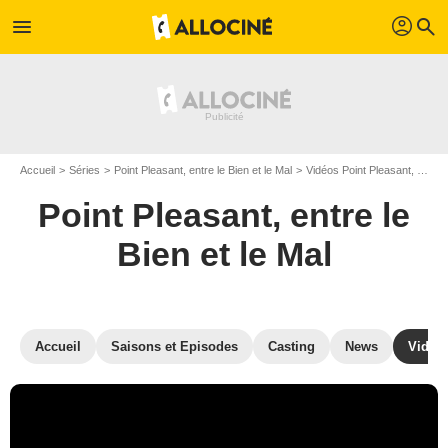
profil
menu
search
Accueil
Séries
Point Pleasant, entre le Bien et le Mal
Vidéos Point Pleasant, entre le Bien et le Mal
Point Pleasant, entre le
Bien et le Mal
Accueil
Saisons et Episodes
Casting
News
Vidéo