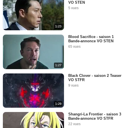
VO STEN
5 vues
1:23
Blood Sacrifice - saison 1
Bande-annonce VO STEN
65 vues
1:27
Black Clover - saison 2 Teaser
VO STFR
9 vues
1:29
Shangri-La Frontier - saison 3
Bande-annonce VO STFR
22 vues