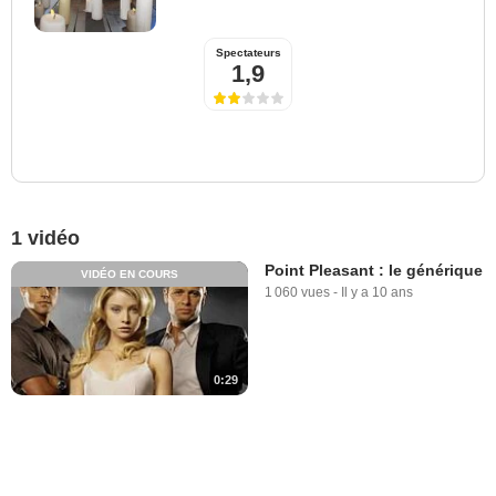
Spectateurs
1,9
1 vidéo
Point Pleasant : le générique
VIDÉO EN COURS
1 060 vues
-
Il y a 10 ans
0:29