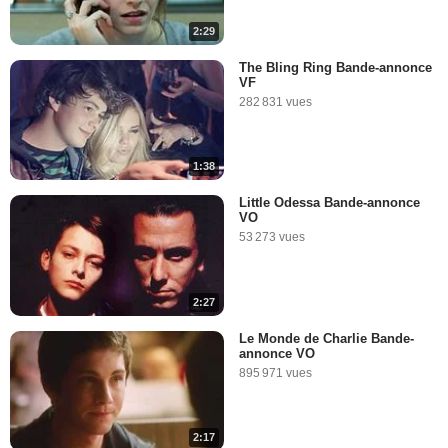
2:29
The Bling Ring Bande-annonce
VF
282 831 vues
1:38
Little Odessa Bande-annonce
VO
53 273 vues
2:27
Le Monde de Charlie Bande-
annonce VO
895 971 vues
2:17