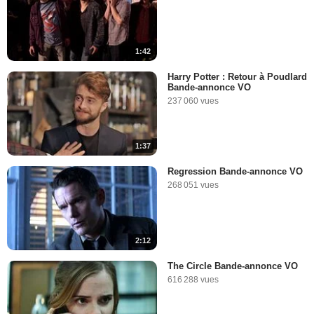
1:42
Harry Potter : Retour à Poudlard
Bande-annonce VO
237 060 vues
1:37
Regression Bande-annonce VO
268 051 vues
2:12
The Circle Bande-annonce VO
616 288 vues