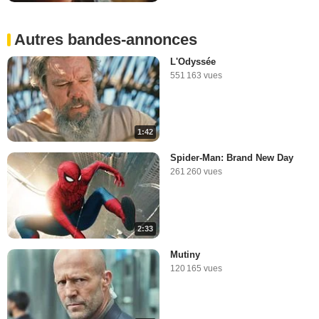
Autres bandes-annonces
L'Odyssée
551 163 vues
1:42
Spider-Man: Brand New Day
261 260 vues
2:33
Mutiny
120 165 vues