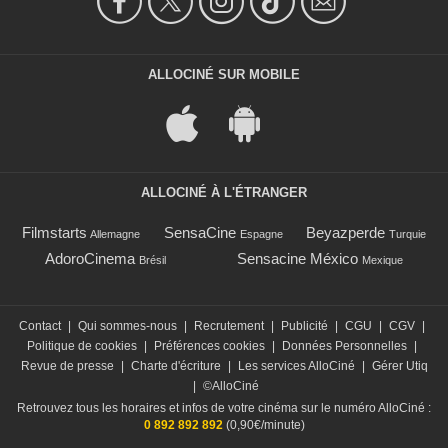
ALLOCINÉ SUR MOBILE
ALLOCINÉ À L'ÉTRANGER
Filmstarts
SensaCine
Beyazperde
Allemagne
Espagne
Turquie
AdoroCinema
Sensacine México
Brésil
Mexique
Contact
|
Qui sommes-nous
|
Recrutement
|
Publicité
|
CGU
|
CGV
|
Politique de cookies
|
Préférences cookies
|
Données Personnelles
|
Revue de presse
|
Charte d'écriture
|
Les services AlloCiné
|
Gérer Utiq
|
©AlloCiné
Retrouvez tous les horaires et infos de votre cinéma sur le numéro AlloCiné :
0 892 892 892
(0,90€/minute)