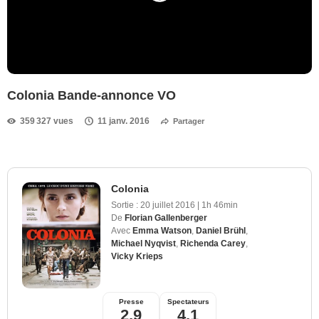
Colonia Bande-annonce VO
359 327 vues
11 janv. 2016
Partager
Colonia
Sortie :
20 juillet 2016
|
1h 46min
De
Florian Gallenberger
Avec
Emma Watson
,
Daniel Brühl
,
Michael Nyqvist
,
Richenda Carey
,
Vicky Krieps
Presse
Spectateurs
2,9
4,1