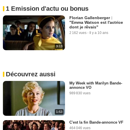
1 Emission d'actu ou bonus
Florian Gallenberger :
"Emma Watson est l'actrice
dont je rêvais"
2 162 vues
-
Il y a 10 ans
3:13
Découvrez aussi
My Week with Marilyn Bande-
annonce VO
989 830 vues
1:53
C'est la fin Bande-annonce VF
464 046 vues