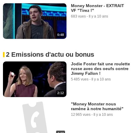
Money Monster - EXTRAIT
VF "Tirez !"
683 vues
-
Il y a 10 ans
0:48
2 Emissions d'actu ou bonus
Jodie Foster fait une roulette
russe avec des oeufs contre
Jimmy Fallon !
5 485 vues
-
Il y a 10 ans
2:12
"Money Monster nous
ramène à notre humanité"
12 965 vues
-
Il y a 10 ans