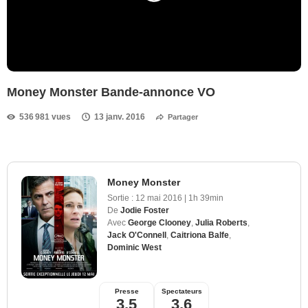
Money Monster Bande-annonce VO
536 981 vues
13 janv. 2016
Partager
Money Monster
Sortie :
12 mai 2016
|
1h 39min
De
Jodie Foster
Avec
George Clooney
,
Julia Roberts
,
Jack O'Connell
,
Caitriona Balfe
,
Dominic West
Presse
Spectateurs
3,5
3,6