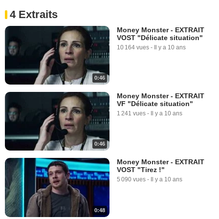
4 Extraits
Money Monster - EXTRAIT
VOST "Délicate situation"
10 164 vues
-
Il y a 10 ans
0:46
Money Monster - EXTRAIT
VF "Délicate situation"
1 241 vues
-
Il y a 10 ans
0:46
Money Monster - EXTRAIT
VOST "Tirez !"
5 090 vues
-
Il y a 10 ans
0:48