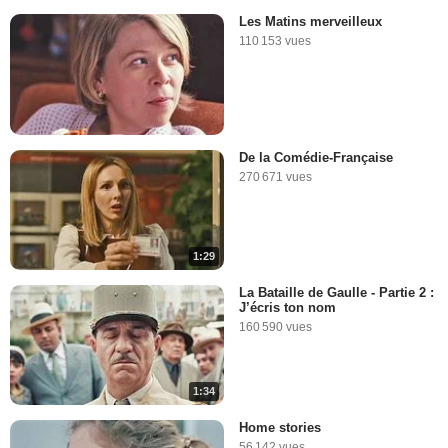
Les Matins merveilleux
110 153 vues
De la Comédie-Française
270 671 vues
1:29
La Bataille de Gaulle - Partie 2 :
J’écris ton nom
160 590 vues
1:34
Home stories
56 142 vues