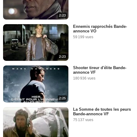
2:23
Ennemis rapprochés Bande-
annonce VO
59 199 vues
2:23
Shooter tireur d'élite Bande-
annonce VF
180 936 vues
2:25
La Somme de toutes les peurs
Bande-annonce VF
75 137 vues