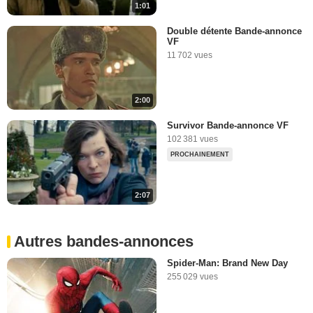
1:01
Double détente Bande-annonce
VF
11 702 vues
2:00
Survivor Bande-annonce VF
102 381 vues
PROCHAINEMENT
2:07
Autres bandes-annonces
Spider-Man: Brand New Day
255 029 vues