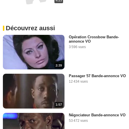
4:23
Découvrez aussi
Opération Crossbow Bande-
annonce VO
3 596 vues
2:39
Passager 57 Bande-annonce VO
12 434 vues
1:57
Négociateur Bande-annonce VO
53 472 vues