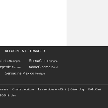
ALLOCINÉ À L'ÉTRANGER
tarts
SensaCine
Allemagne
Espagne
zperde
AdoroCinema
Turquie
Brésil
Sensacine México
Mexique
presse
|
Charte d'écriture
|
Les services AlloCiné
|
Gérer Utiq
|
©AlloCiné
,90€/minute)