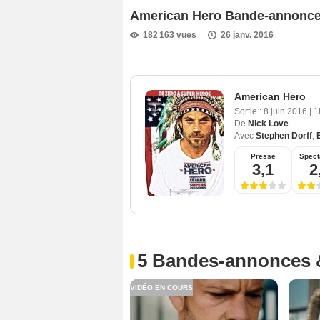
American Hero Bande-annonc
182 163 vues
26 janv. 2016
American Hero
Sortie :
8 juin 2016
|
1
De
Nick Love
Avec
Stephen Dorff
,
Presse
Spect
3,1
2
5 Bandes-annonces 
VIDÉO EN COURS