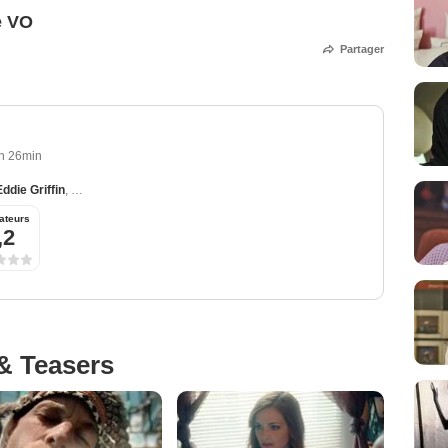
e VO
Partager
h 26min
Eddie Griffin
,
Luis Da Silva Jr.
,
Christopher Berry
,
Yohance Myles
ateurs
,2
& Teasers