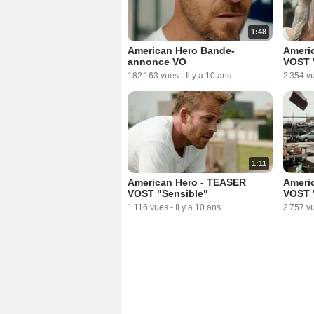
1:48
American Hero Bande-
Ameri
annonce VO
VOST 
182 163 vues
-
Il y a 10 ans
2 354 v
1:11
American Hero - TEASER
Ameri
VOST "Sensible"
VOST 
1 116 vues
-
Il y a 10 ans
2 757 v