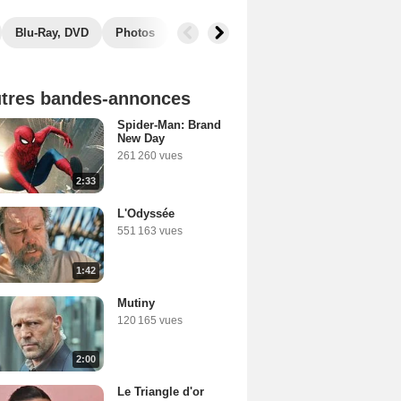
Blu-Ray, DVD
Photos
Musique
Secrets de tournage
B
tres bandes-annonces
Spider-Man: Brand
New Day
261 260 vues
2:33
L'Odyssée
551 163 vues
1:42
Mutiny
120 165 vues
2:00
Le Triangle d'or