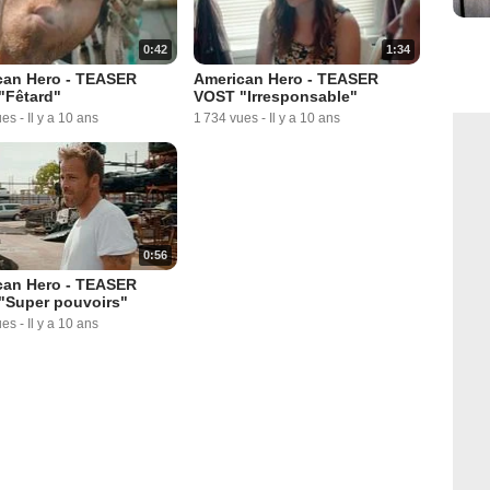
0:42
1:34
can Hero - TEASER
American Hero - TEASER
"Fêtard"
VOST "Irresponsable"
ues
-
Il y a 10 ans
1 734 vues
-
Il y a 10 ans
0:56
can Hero - TEASER
"Super pouvoirs"
ues
-
Il y a 10 ans