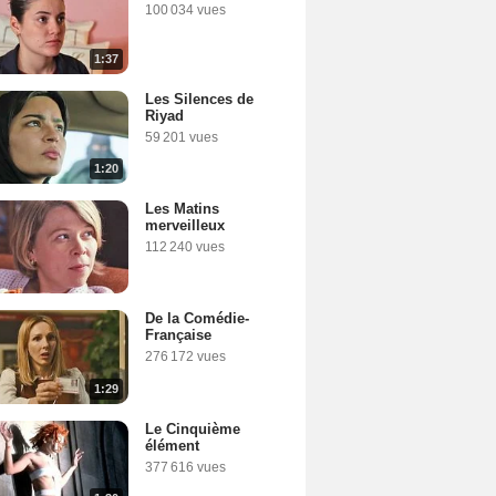
100 034 vues
1:37
Les Silences de
Riyad
59 201 vues
1:20
Les Matins
merveilleux
112 240 vues
De la Comédie-
Française
276 172 vues
1:29
Le Cinquième
élément
377 616 vues