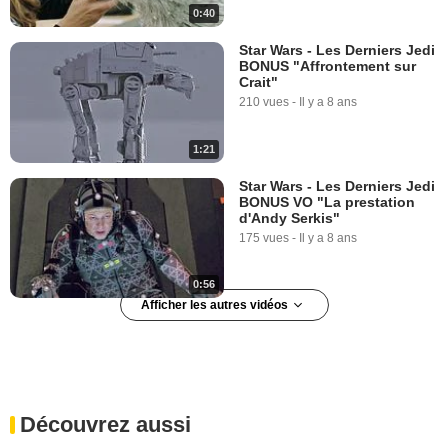
0:40
Star Wars - Les Derniers Jedi
BONUS "Affrontement sur
Crait"
210 vues
-
Il y a 8 ans
1:21
Star Wars - Les Derniers Jedi
BONUS VO "La prestation
d'Andy Serkis"
175 vues
-
Il y a 8 ans
0:56
Afficher les autres vidéos
Star Wars : tout sur les parcs
d'attractions !
83 694 vues
-
Il y a 10 ans
Découvrez aussi