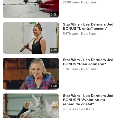
2 098 vues
-
Il y a 8 ans
0:08
Star Wars - Les Derniers Jedi
BONUS "L'entraînement"
5 676 vues
-
Il y a 8 ans
2:09
Star Wars - Les Derniers Jedi
BONUS "Rian Johnson"
1 761 vues
-
Il y a 8 ans
1:59
Star Wars - Les Derniers Jedi
BONUS "L'évolution du
renard de cristal"
415 vues
-
Il y a 8 ans