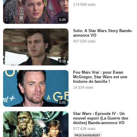
depuis le tournage de Star
174 569 vues
Wars 8 !
13 307 vues
-
Il y a 10 ans
2:20
0:46
Solo: A Star Wars Story Bande-
annonce VO
The Big Fan Theory -
407 026 vues
Quelles sont les origines de
Rey ?
39 749 vues
-
Il y a 10 ans
2:19
6:37
Fou Mais Vrai : pour Ewan
McGregor, Star Wars est une
Star Wars par John Boyega,
histoire de famille !
Jennifer Lawrence, Matthew
14 334 vues
McConaughey, Shia
LaBeouf...
8 076 vues
-
Il y a 10 ans
1:01
1:43
Star Wars : Episode IV - Un
nouvel espoir (La Guerre des
Han Solo à la Star Wars
étoiles) Bande-annonce VO
Celebration 2016
577 426 vues
8 675 vues
-
Il y a 10 ans
PROCHAINEMENT