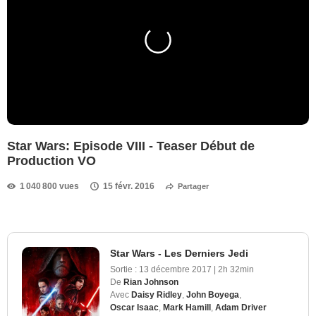
Star Wars: Episode VIII - Teaser Début de
Production VO
1 040 800 vues
15 févr. 2016
Partager
Star Wars - Les Derniers Jedi
Sortie :
13 décembre 2017
|
2h 32min
De
Rian Johnson
Avec
Daisy Ridley
,
John Boyega
,
Oscar Isaac
,
Mark Hamill
,
Adam Driver