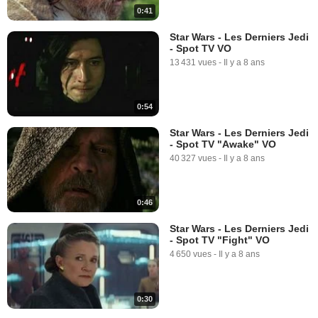
0:41
Star Wars - Les Derniers Jedi
- Spot TV VO
13 431 vues
-
Il y a 8 ans
0:54
Star Wars - Les Derniers Jedi
- Spot TV "Awake" VO
40 327 vues
-
Il y a 8 ans
0:46
Star Wars - Les Derniers Jedi
- Spot TV "Fight" VO
4 650 vues
-
Il y a 8 ans
0:30