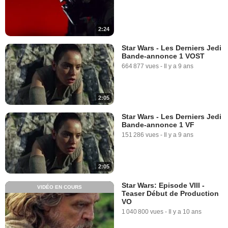
2:24
Star Wars - Les Derniers Jedi
Bande-annonce 1 VOST
664 877 vues
-
Il y a 9 ans
2:05
Star Wars - Les Derniers Jedi
Bande-annonce 1 VF
151 286 vues
-
Il y a 9 ans
2:05
Star Wars: Episode VIII -
VIDÉO EN COURS
Teaser Début de Production
VO
1 040 800 vues
-
Il y a 10 ans