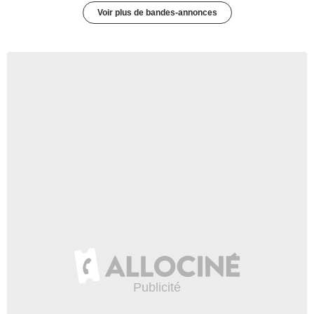
Voir plus de bandes-annonces
3:45
Daisy Ridley et Mark Hamill
vous font gagner des prix
pour la bonne cause !
4 386 vues
-
Il y a 9 ans
2:32
Star Wars : on débriefe la
bande-annonce des Derniers
Jedi !
1 vue
-
Il y a 9 ans
59:13
Un Will Smith génie-al ?
50 637 vues
-
Il y a 9 ans