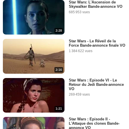
2:30
Star Wars: L'Ascension de
Skywalker Bande-annonce VO
Que sait-on sur "Star Wars -
685 953 vues
Episode VIII" ?
79 847 vues
-
Il y a 10 ans
2:28
1:35
Star Wars - Le Réveil de la
Force Bande-annonce finale VO
Et si c'était vrai ?
1 384 622 vues
30 829 vues
-
Il y a 10 ans
2:16
10:59
Star Wars : Episode VI - Le
Retour du Jedi Bande-annonce
Poe Dameron et BB8 ont un
VO
message pour vous !
269 459 vues
5 791 vues
-
Il y a 10 ans
1:21
1:11
Star Wars : Episode II -
L'Attaque des clones Bande-
Daisy Ridley vous remercie
annonce VO