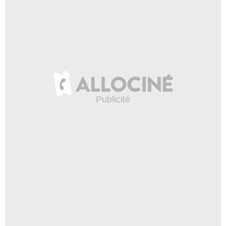
La saga Star Wars du côté
obscur ?
16 188 vues
-
Il y a 8 ans
4:51
Star Wars 8 : on débriefe la
bande-annonce
16 186 vues
-
Il y a 8 ans
4:38
Star Wars - Les Derniers Jedi
: L'expérience au Comic Con
2017 de New York
10 280 vues
-
Il y a 8 ans
1:59
Give Me Five - Luke
Skywalker