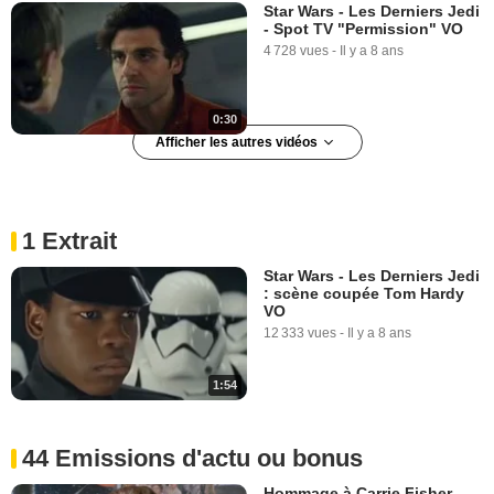
Star Wars - Les Derniers Jedi
- Spot TV "Permission" VO
4 728 vues
-
Il y a 8 ans
0:30
Afficher les autres vidéos
Star Wars - Les Derniers Jedi
- Spot TV "Kick" VO
2 503 vues
-
Il y a 8 ans
1 Extrait
Star Wars - Les Derniers Jedi
: scène coupée Tom Hardy
0:15
VO
12 333 vues
-
Il y a 8 ans
Star Wars - Les Derniers Jedi
Teaser "Light" VO
12 829 vues
-
Il y a 8 ans
1:54
1:00
44 Emissions d'actu ou bonus
Star Wars - Les Derniers Jedi
Hommage à Carrie Fisher