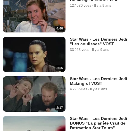
SPOT VO "Héros"
127 530 vues
-
Il y a 9 ans
6 889 vues
-
Il y a 8 ans
0:31
4:46
Star Wars - Les Derniers Jedi
Star Wars - Les Derniers Jedi
Teaser "Resist It" VO
"Les coulisses" VOST
22 091 vues
-
Il y a 8 ans
33 953 vues
-
Il y a 9 ans
0:31
2:55
Star Wars - Les Derniers Jedi
Making-of VOST
4 796 vues
-
Il y a 8 ans
2:17
Star Wars - Les Derniers Jedi
BONUS "La planète Crait de
l'attraction Star Tours"