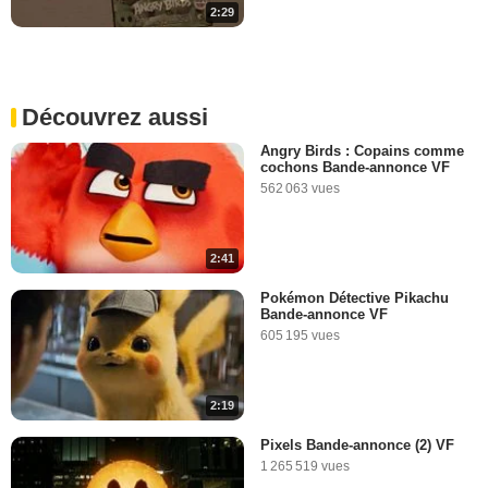
2:29
Découvrez aussi
Angry Birds : Copains comme
cochons Bande-annonce VF
562 063 vues
2:41
Pokémon Détective Pikachu
Bande-annonce VF
605 195 vues
2:19
Pixels Bande-annonce (2) VF
1 265 519 vues