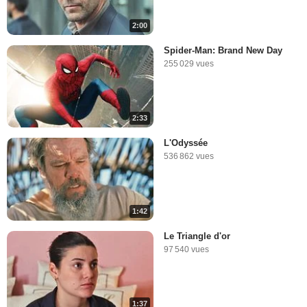
2:00
Spider-Man: Brand New Day
255 029 vues
2:33
L'Odyssée
536 862 vues
1:42
Le Triangle d'or
97 540 vues
1:37