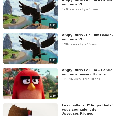
annonce VF
37 042 vues
-
Il y a 10 ans
2:22
Angry Birds - Le Film Bande-
annonce VO
4 287 vues
-
Il y a 10 ans
2:22
Angry Birds Le Film – Bande
annonce teaser officielle
115 896 vues
-
Il y a 10 ans
2:10
Les oisillons d'"Angry Birds"
vous souhaitent de
Joyeuses Pâques