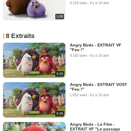
4 126 vues
-
Il y a 10 ans
1:09
8 Extraits
Angry Birds - EXTRAIT VF
"Feu !"
9 182 vues
-
Il y a 10 ans
0:29
Angry Birds - EXTRAIT VOST
"Feu !"
1 052 vues
-
Il y a 10 ans
0:29
Angry Birds - Le Film -
EXTRAIT VF "Le passage