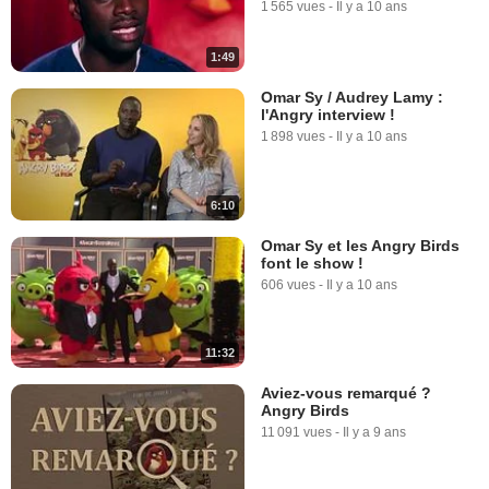
1 565 vues
-
Il y a 10 ans
1:49
Omar Sy / Audrey Lamy :
l'Angry interview !
1 898 vues
-
Il y a 10 ans
6:10
Omar Sy et les Angry Birds
font le show !
606 vues
-
Il y a 10 ans
11:32
Aviez-vous remarqué ?
Angry Birds
11 091 vues
-
Il y a 9 ans