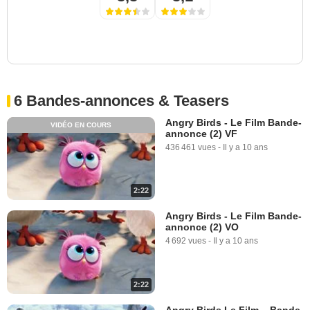
6 Bandes-annonces & Teasers
Angry Birds - Le Film Bande-
VIDÉO EN COURS
annonce (2) VF
436 461 vues
-
Il y a 10 ans
2:22
Angry Birds - Le Film Bande-
annonce (2) VO
4 692 vues
-
Il y a 10 ans
2:22
Angry Birds Le Film – Bande