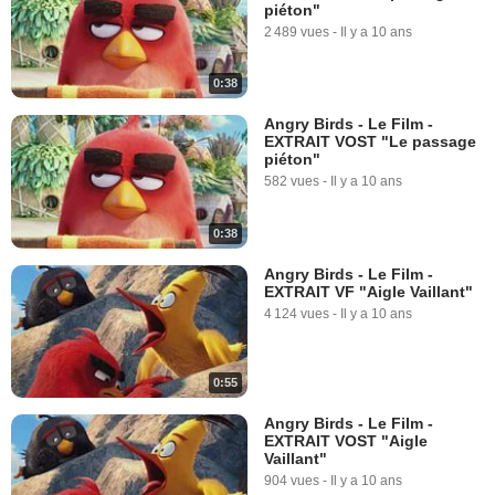
piéton"
2 489 vues
-
Il y a 10 ans
0:38
Angry Birds - Le Film -
EXTRAIT VOST "Le passage
piéton"
582 vues
-
Il y a 10 ans
0:38
Angry Birds - Le Film -
EXTRAIT VF "Aigle Vaillant"
4 124 vues
-
Il y a 10 ans
0:55
Angry Birds - Le Film -
EXTRAIT VOST "Aigle
Vaillant"
904 vues
-
Il y a 10 ans