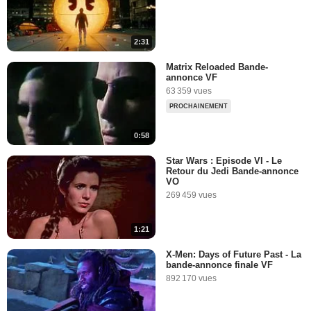
2:31
Matrix Reloaded Bande-
annonce VF
63 359 vues
PROCHAINEMENT
0:58
Star Wars : Episode VI - Le
Retour du Jedi Bande-annonce
VO
269 459 vues
1:21
X-Men: Days of Future Past - La
bande-annonce finale VF
892 170 vues