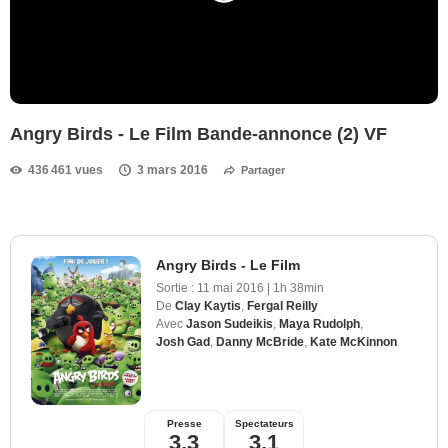
Angry Birds - Le Film Bande-annonce (2) VF
436 461 vues
3 mars 2016
Partager
Angry Birds - Le Film
Sortie :
11 mai 2016
|
1h 38min
De
Clay Kaytis
,
Fergal Reilly
Avec
Jason Sudeikis
,
Maya Rudolph
,
Josh Gad
,
Danny McBride
,
Kate McKinnon
Presse
Spectateurs
3,3
3,1