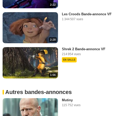
2:22
Les Croods Bande-annonce VF
1 344 507 vues
2:28
Shrek 2 Bande-annonce VF
214 954 vues
EN SALLE
1:56
Autres bandes-annonces
Mutiny
115 752 vues