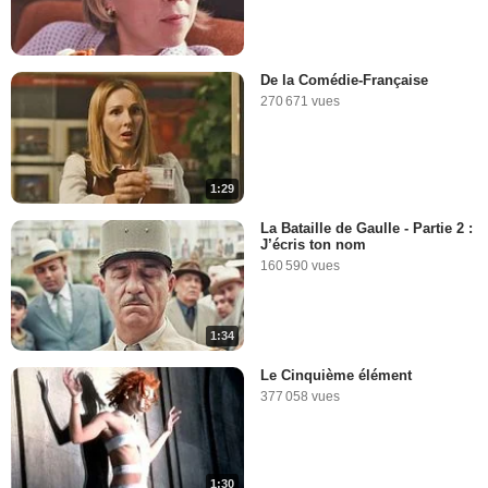
De la Comédie-Française
270 671 vues
1:29
La Bataille de Gaulle - Partie 2 :
J’écris ton nom
160 590 vues
1:34
Le Cinquième élément
377 058 vues
1:30