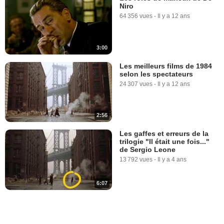
Niro
64 356 vues
-
Il y a 12 ans
3:00
Les meilleurs films de 1984
selon les spectateurs
24 307 vues
-
Il y a 12 ans
2:56
Les gaffes et erreurs de la
trilogie "Il était une fois..."
de Sergio Leone
13 792 vues
-
Il y a 4 ans
6:07