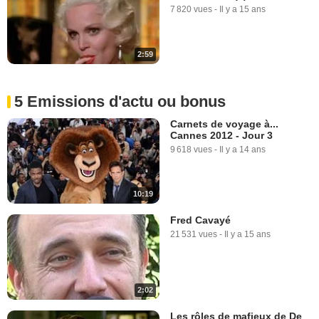
7 820 vues
-
Il y a 15 ans
2:59
5 Emissions d'actu ou bonus
Carnets de voyage à...
Cannes 2012 - Jour 3
9 618 vues
-
Il y a 14 ans
10:19
Fred Cavayé
21 531 vues
-
Il y a 15 ans
2:02
Les rôles de mafieux de De