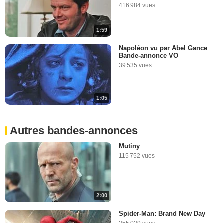
416 984 vues
1:59
Napoléon vu par Abel Gance
Bande-annonce VO
39 535 vues
1:05
Autres bandes-annonces
Mutiny
115 752 vues
2:00
Spider-Man: Brand New Day
255 029 vues