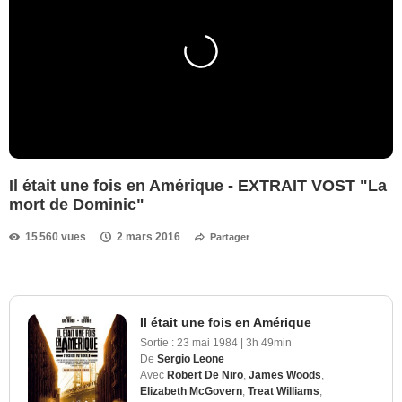
Il était une fois en Amérique - EXTRAIT VOST "La
mort de Dominic"
15 560 vues
2 mars 2016
Partager
Il était une fois en Amérique
Sortie :
23 mai 1984
|
3h 49min
De
Sergio Leone
Avec
Robert De Niro
,
James Woods
,
Elizabeth McGovern
,
Treat Williams
,