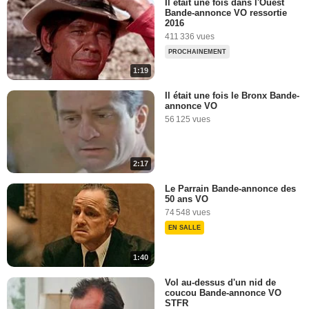
Il était une fois dans l'Ouest
Bande-annonce VO ressortie
2016
411 336 vues
PROCHAINEMENT
1:19
Il était une fois le Bronx Bande-
annonce VO
56 125 vues
2:17
Le Parrain Bande-annonce des
50 ans VO
74 548 vues
EN SALLE
1:40
Vol au-dessus d'un nid de
coucou Bande-annonce VO
STFR