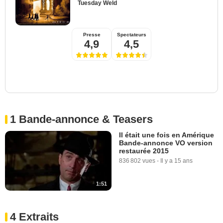
Tuesday Weld
Presse
Spectateurs
4,9
4,5
1 Bande-annonce & Teasers
Il était une fois en Amérique
Bande-annonce VO version
restaurée 2015
836 802 vues
-
Il y a 15 ans
1:51
4 Extraits