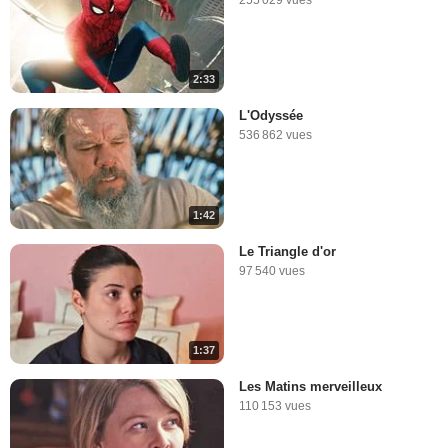
2:33
L'Odyssée
536 862 vues
1:42
Le Triangle d'or
97 540 vues
1:37
Les Matins merveilleux
110 153 vues