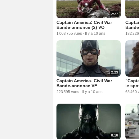
2:27
Captain America: Civil War
Captai
Bande-annonce (2) VO
Bande
1 003 755 vues
-
Il y a 10 ans
182 226
2:23
Captain America: Civil War
"Capta
Bande-annonce VF
le spo
223 595 vues
-
Il y a 10 ans
68 460 
0:16