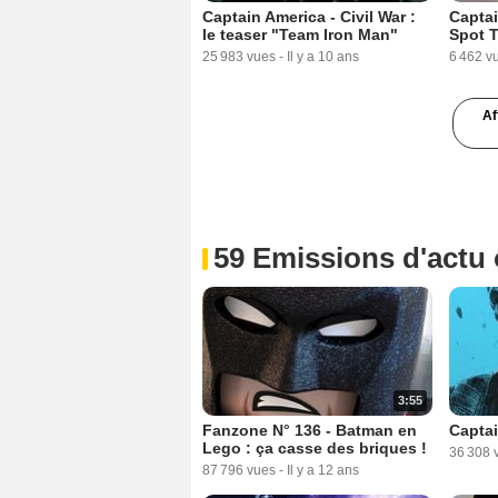
Captain America - Civil War :
Captai
le teaser "Team Iron Man"
Spot 
25 983 vues
-
Il y a 10 ans
6 462 v
Af
59 Emissions d'actu
0:31
Captain America - Civil War :
Captai
Spot TV "The Safest Hands"
Spot 
VO
11 960 
4 697 vues
-
Il y a 10 ans
3:55
Fanzone N° 136 - Batman en
Captai
Lego : ça casse des briques !
36 308 
87 796 vues
-
Il y a 12 ans