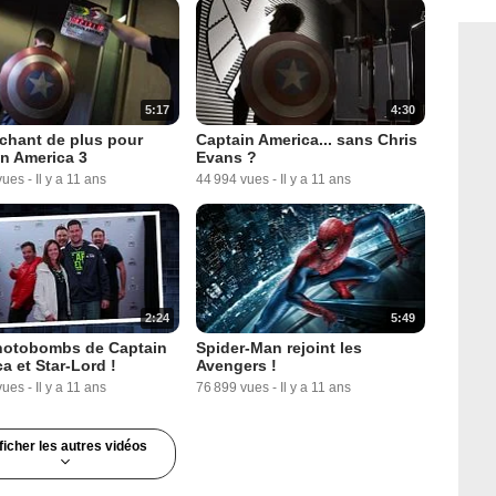
5:17
4:30
chant de plus pour
Captain America... sans Chris
n America 3
Evans ?
vues
-
Il y a 11 ans
44 994 vues
-
Il y a 11 ans
2:24
5:49
hotobombs de Captain
Spider-Man rejoint les
a et Star-Lord !
Avengers !
vues
-
Il y a 11 ans
76 899 vues
-
Il y a 11 ans
ficher les autres vidéos