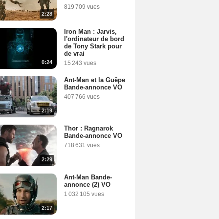
819 709 vues
2:28
Iron Man : Jarvis,
l'ordinateur de bord
de Tony Stark pour
de vrai
0:24
15 243 vues
Ant-Man et la Guêpe
Bande-annonce VO
407 766 vues
2:19
Thor : Ragnarok
Bande-annonce VO
718 631 vues
2:29
Ant-Man Bande-
annonce (2) VO
1 032 105 vues
2:17