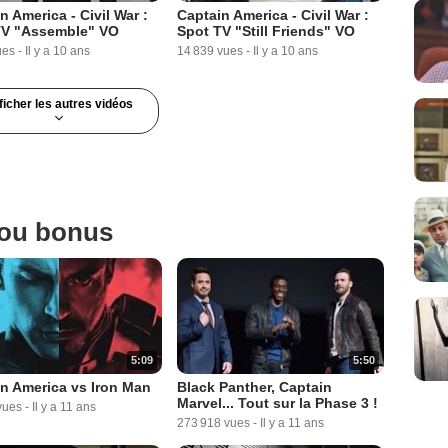
n America - Civil War :
Captain America - Civil War :
TV "Assemble" VO
Spot TV "Still Friends" VO
ues
-
Il y a 10 ans
14 839 vues
-
Il y a 10 ans
ficher les autres vidéos
 ou bonus
0:30
1:01
n America - Civil War :
Captain America - Civil War :
TV VO
Teaser "The Past is Prelude"
VO
vues
-
Il y a 10 ans
20 563 vues
-
Il y a 10 ans
5:09
5:50
n America vs Iron Man
Black Panther, Captain
Marvel... Tout sur la Phase 3 !
vues
-
Il y a 11 ans
273 918 vues
-
Il y a 11 ans