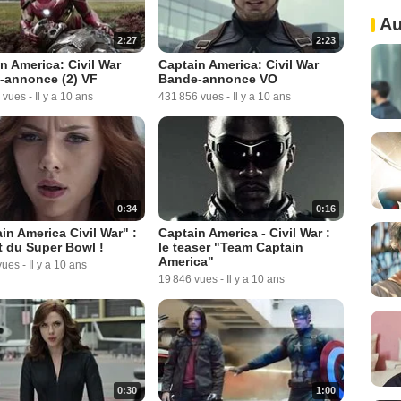
Au
2:27
2:23
n America: Civil War
Captain America: Civil War
-annonce (2) VF
Bande-annonce VO
 vues
-
Il y a 10 ans
431 856 vues
-
Il y a 10 ans
0:34
0:16
in America Civil War" :
Captain America - Civil War :
t du Super Bowl !
le teaser "Team Captain
America"
vues
-
Il y a 10 ans
19 846 vues
-
Il y a 10 ans
0:30
1:00