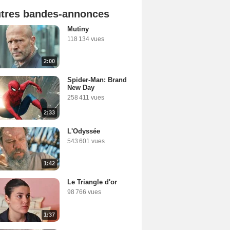
tres bandes-annonces
Mutiny
118 134 vues
2:00
Spider-Man: Brand
New Day
258 411 vues
2:33
L'Odyssée
543 601 vues
1:42
Le Triangle d'or
98 766 vues
1:37