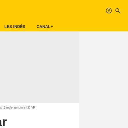
profil
search
LES INDÉS
CANAL+
War Bande-annonce (2) VF
ar