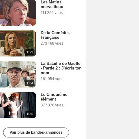
Les Matins
merveilleux
111 256 vues
De la Comédie-
Française
273 468 vues
1:29
La Bataille de Gaulle
- Partie 2 : J’écris ton
nom
161 954 vues
1:34
Le Cinquième
élément
377 378 vues
1:30
Voir plus de bandes-annonces