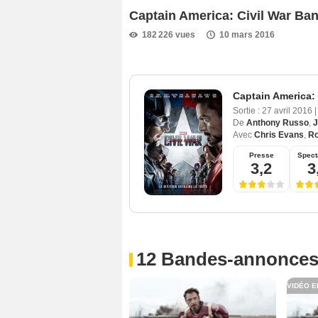
Captain America: Civil War Ba
182 226 vues
10 mars 2016
Captain America: 
Sortie :
27 avril 2016
|
De
Anthony Russo
,
J
Avec
Chris Evans
,
Ro
Presse
Spect
3,2
3
12 Bandes-annonces
VIDÉO E