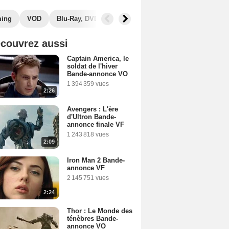
ming
VOD
Blu-Ray, DVD
Photos
Musique
Secrets de
couvrez aussi
Captain America, le
soldat de l'hiver
Bande-annonce VO
1 394 359 vues
2:26
Avengers : L'ère
d'Ultron Bande-
annonce finale VF
1 243 818 vues
2:09
Iron Man 2 Bande-
annonce VF
2 145 751 vues
2:24
Thor : Le Monde des
ténèbres Bande-
annonce VO