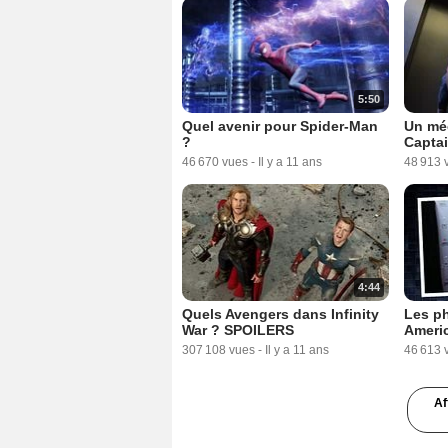
5:50
Quel avenir pour Spider-Man
Un mé
?
Captai
46 670 vues
-
Il y a 11 ans
48 913 
4:44
Quels Avengers dans Infinity
Les p
War ? SPOILERS
Americ
307 108 vues
-
Il y a 11 ans
46 613 
Af