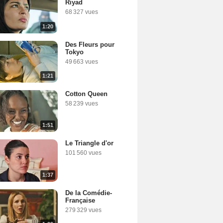
Riyad
68 327 vues
1:20
Des Fleurs pour
Tokyo
49 663 vues
1:21
Cotton Queen
58 239 vues
1:51
Le Triangle d'or
101 560 vues
1:37
De la Comédie-
Française
279 329 vues