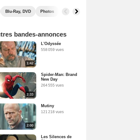
Blu-Ray, DVD
Photos
Musique
Secrets de tournage
B
tres bandes-annonces
L'Odyssée
558 059 vues
1:42
Spider-Man: Brand
New Day
264 555 vues
2:33
Mutiny
121 218 vues
2:00
Les Silences de