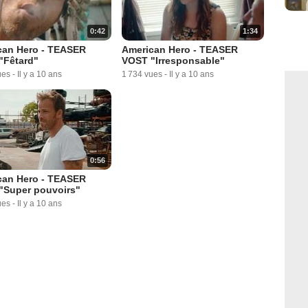
0:42
1:34
can Hero - TEASER
American Hero - TEASER
"Fêtard"
VOST "Irresponsable"
ues
-
Il y a 10 ans
1 734 vues
-
Il y a 10 ans
0:56
can Hero - TEASER
"Super pouvoirs"
ues
-
Il y a 10 ans