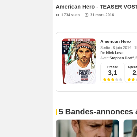
American Hero - TEASER VOST
1 734 vues
31 mars 2016
American Hero
Sortie :
8 juin 2016
|
1
De
Nick Love
Avec
Stephen Dorff
,
Presse
Spect
3,1
2
5 Bandes-annonces 