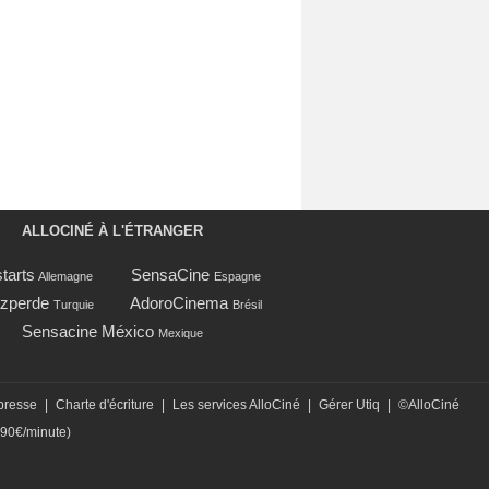
ALLOCINÉ À L'ÉTRANGER
tarts
SensaCine
Allemagne
Espagne
zperde
AdoroCinema
Turquie
Brésil
Sensacine México
Mexique
presse
|
Charte d'écriture
|
Les services AlloCiné
|
Gérer Utiq
|
©AlloCiné
,90€/minute)