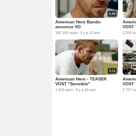
1:48
American Hero Bande-
Ameri
annonce VO
VOST 
182 163 vues
-
Il y a 10 ans
2 354 v
1:11
American Hero - TEASER
Ameri
VOST "Sensible"
VOST 
1 116 vues
-
Il y a 10 ans
2 757 v