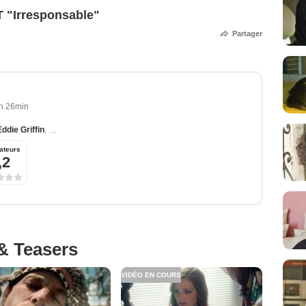
 "Irresponsable"
Partager
h 26min
Eddie Griffin
,
Luis Da Silva Jr.
,
Christopher Berry
,
Yohance Myles
ateurs
,2
& Teasers
VIDÉO EN COURS