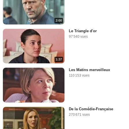
2:00
Le Triangle d'or
97 540 vues
1:37
Les Matins merveilleux
110 153 vues
De la Comédie-Française
270 671 vues