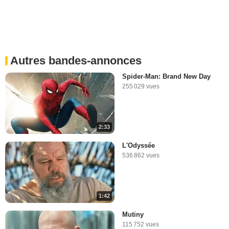
Autres bandes-annonces
Spider-Man: Brand New Day
255 029 vues
2:33
L'Odyssée
536 862 vues
1:42
Mutiny
115 752 vues