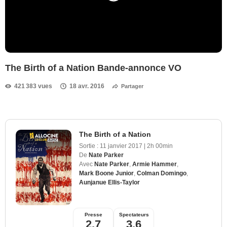
The Birth of a Nation Bande-annonce VO
421 383 vues
18 avr. 2016
Partager
The Birth of a Nation
Sortie :
11 janvier 2017
|
2h 00min
De
Nate Parker
Avec
Nate Parker
,
Armie Hammer
,
Mark Boone Junior
,
Colman Domingo
,
Aunjanue Ellis-Taylor
Presse
Spectateurs
2,7
3,6