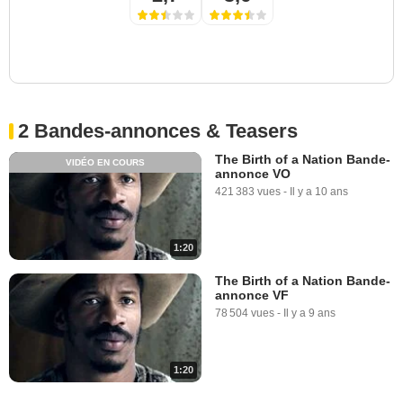
2 Bandes-annonces & Teasers
The Birth of a Nation Bande-
VIDÉO EN COURS
annonce VO
421 383 vues
-
Il y a 10 ans
1:20
The Birth of a Nation Bande-
annonce VF
78 504 vues
-
Il y a 9 ans
1:20