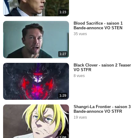
1:23
Blood Sacrifice - saison 1
Bande-annonce VO STEN
35 vues
1:27
Black Clover - saison 2 Teaser
VO STFR
8 vues
1:29
Shangri-La Frontier - saison 3
Bande-annonce VO STFR
19 vues
1:08