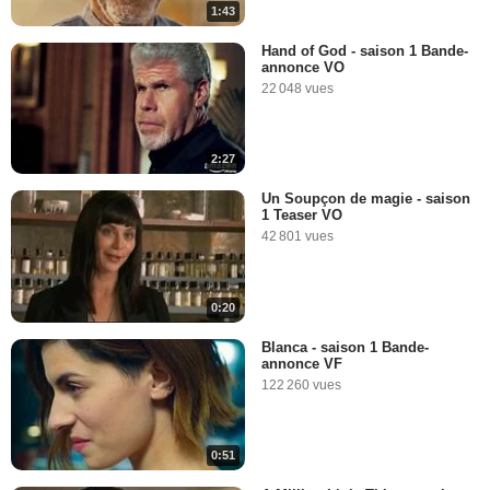
1:43
Hand of God - saison 1 Bande-
annonce VO
22 048 vues
2:27
Un Soupçon de magie - saison
1 Teaser VO
42 801 vues
0:20
Blanca - saison 1 Bande-
annonce VF
122 260 vues
0:51