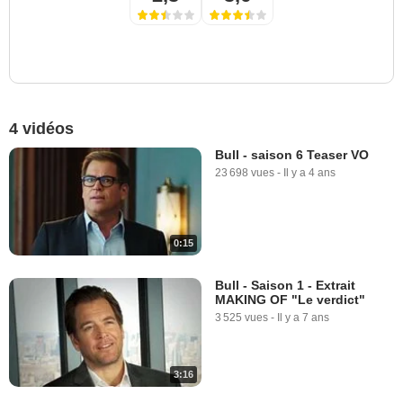
4 vidéos
Bull - saison 6 Teaser VO
23 698 vues
-
Il y a 4 ans
0:15
Bull - Saison 1 - Extrait
MAKING OF "Le verdict"
3 525 vues
-
Il y a 7 ans
3:16