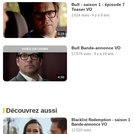
Bull - saison 1 - épisode 7
Teaser VO
2 624 vues
-
Il y a 9 ans
0:19
Bull Bande-annonce VO
VIDÉO EN COURS
57 679 vues
-
Il y a 10 ans
4:50
Découvrez aussi
Blacklist Redemption - saison 1
Bande-annonce VO
12 520 vues