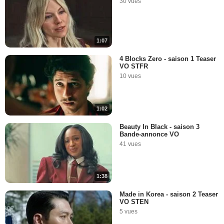
30 vues
1:07
4 Blocks Zero - saison 1 Teaser
VO STFR
10 vues
1:02
Beauty In Black - saison 3
Bande-annonce VO
41 vues
1:38
Made in Korea - saison 2 Teaser
VO STEN
5 vues