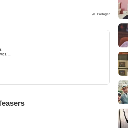
Partager
z
wicz
,
Justyna Wasilewska
,
Walid Ben Mabrouk
,
Hugo Lecardinal
,
Halim Oudane
Teasers