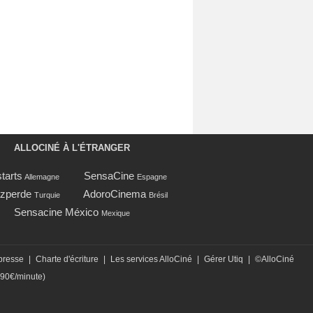
ALLOCINÉ À L'ÉTRANGER
tarts
SensaCine
Allemagne
Espagne
zperde
AdoroCinema
Turquie
Brésil
Sensacine México
Mexique
presse
|
Charte d'écriture
|
Les services AlloCiné
|
Gérer Utiq
|
©AlloCiné
,90€/minute)