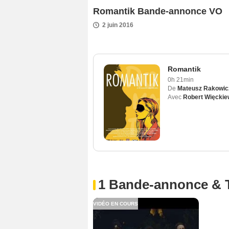
Romantik Bande-annonce VO
2 juin 2016
Romantik
0h 21min
De
Mateusz Rakowic
Avec
Robert Więckie
1 Bande-annonce & 
VIDÉO EN COURS