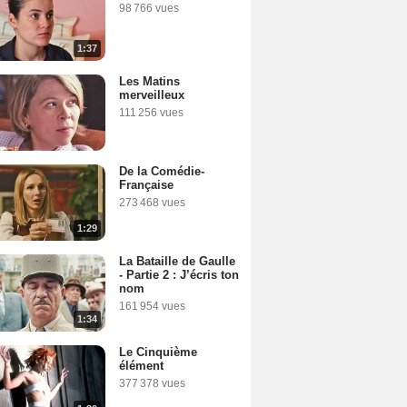
98 766 vues
1:37
Les Matins
merveilleux
111 256 vues
De la Comédie-
Française
273 468 vues
1:29
La Bataille de Gaulle
- Partie 2 : J’écris ton
nom
161 954 vues
1:34
Le Cinquième
élément
377 378 vues