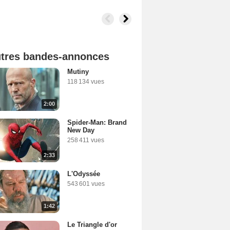
tres bandes-annonces
Mutiny
118 134 vues
2:00
Spider-Man: Brand
New Day
258 411 vues
2:33
L'Odyssée
543 601 vues
1:42
Le Triangle d'or