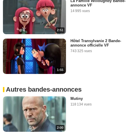
La Famille Willoughby Bande-
annonce VF
14 995 vues
2:51
Hôtel Transylvanie 2 Bande-
annonce officielle VF
743 325 vues
1:55
Autres bandes-annonces
Mutiny
118 134 vues
2:00