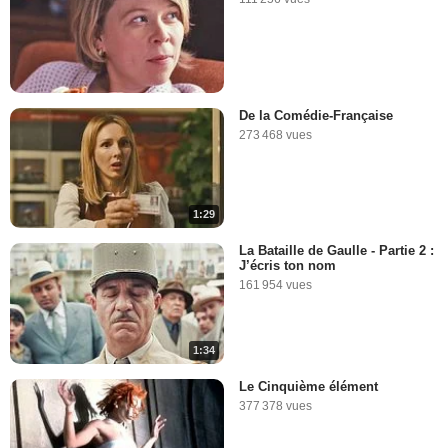
De la Comédie-Française
273 468 vues
1:29
La Bataille de Gaulle - Partie 2 :
J’écris ton nom
161 954 vues
1:34
Le Cinquième élément
377 378 vues