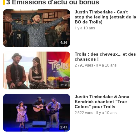
3 Emissions d'actu ou bonus
Justin Timberlake - Can't
stop the feeling (extrait de la
BO de Trolls)
Il y a 10 ans
4:26
Trolls : des cheveux... et des
chansons !
2 791 vues
-
Il y a 10 ans
3:58
Justin Timberlake & Anna
Kendrick chantent "True
Colors" pour Trolls
2 522 vues
-
Il y a 10 ans
2:47