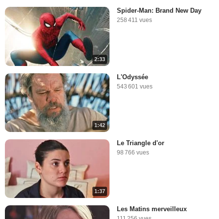
Spider-Man: Brand New Day
258 411 vues
2:33
L'Odyssée
543 601 vues
1:42
Le Triangle d'or
98 766 vues
1:37
Les Matins merveilleux
111 256 vues