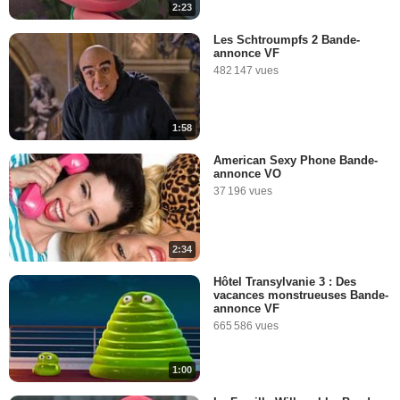
2:23
Les Schtroumpfs 2 Bande-
annonce VF
482 147 vues
1:58
American Sexy Phone Bande-
annonce VO
37 196 vues
2:34
Hôtel Transylvanie 3 : Des
vacances monstrueuses Bande-
annonce VF
665 586 vues
1:00