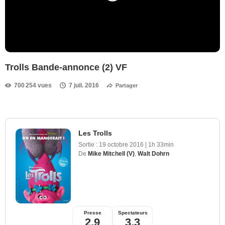
Trolls Bande-annonce (2) VF
700 254 vues
7 juil. 2016
Partager
Les Trolls
Sortie :
19 octobre 2016
|
1h 33min
De
Mike Mitchell (V)
,
Walt Dohrn
Presse
Spectateurs
2,9
3,3