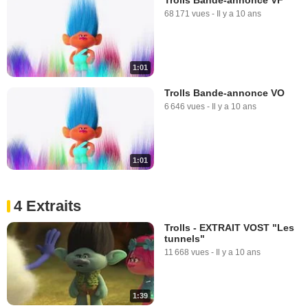
68 171 vues
-
Il y a 10 ans
1:01
Trolls Bande-annonce VO
6 646 vues
-
Il y a 10 ans
1:01
4 Extraits
Trolls - EXTRAIT VOST "Les
tunnels"
11 668 vues
-
Il y a 10 ans
1:39