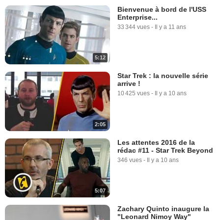
Bienvenue à bord de l'USS
Enterprise...
33 344 vues
-
Il y a 11 ans
5:12
Star Trek : la nouvelle série
arrive !
10 425 vues
-
Il y a 10 ans
2:05
Les attentes 2016 de la
rédac #11 - Star Trek Beyond
346 vues
-
Il y a 10 ans
5:07
Zachary Quinto inaugure la
"Leonard Nimoy Way"