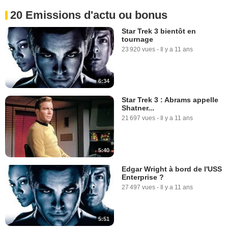
0:48
20 Emissions d'actu ou bonus
Star Trek Sans Limites : Spot
Star Trek 3 bientôt en
TV - "Millions"
tournage
695 vues
-
Il y a 10 ans
23 920 vues
-
Il y a 11 ans
0:48
6:34
Star Trek Sans Limites : Spot
Star Trek 3 : Abrams appelle
TV - "Fly"
Shatner...
3 331 vues
-
Il y a 10 ans
21 697 vues
-
Il y a 11 ans
0:48
5:40
Edgar Wright à bord de l'USS
Enterprise ?
27 497 vues
-
Il y a 11 ans
5:51