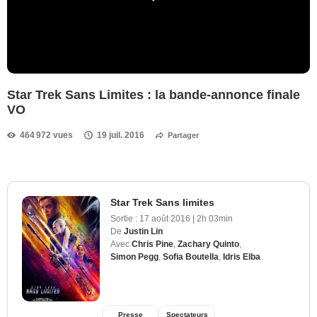
Star Trek Sans Limites : la bande-annonce finale
VO
464 972 vues
19 juil. 2016
Partager
Star Trek Sans limites
Sortie :
17 août 2016
|
2h 03min
De
Justin Lin
Avec
Chris Pine
,
Zachary Quinto
,
Simon Pegg
,
Sofia Boutella
,
Idris Elba
Presse
Spectateurs