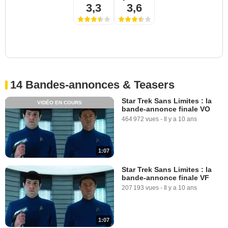
3,3
3,6
14 Bandes-annonces & Teasers
Star Trek Sans Limites : la
VIDÉO EN COURS
bande-annonce finale VO
464 972 vues
-
Il y a 10 ans
1:07
Star Trek Sans Limites : la
bande-annonce finale VF
207 193 vues
-
Il y a 10 ans
1:07