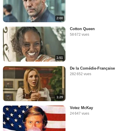
2:00
Cotton Queen
58 672 vues
1:51
De la Comédie-Française
282 652 vues
1:29
Votez McKay
24 647 vues