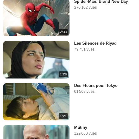
Spider-Man: Brand New Day
11 580 vues
-
Il y a 8 ans
270 102 vues
4:04
2:33
Les Silences de Riyad
79 751 vues
1:20
Des Fleurs pour Tokyo
61 509 vues
1:21
Mutiny
122 060 vues