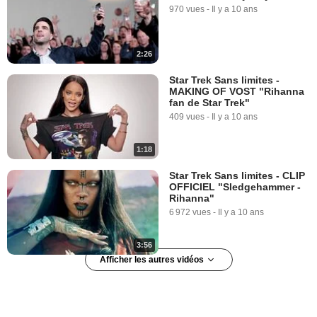
970 vues
-
Il y a 10 ans
2:26
Star Trek Sans limites -
MAKING OF VOST "Rihanna
fan de Star Trek"
409 vues
-
Il y a 10 ans
1:18
Star Trek Sans limites - CLIP
OFFICIEL "Sledgehammer -
Rihanna"
6 972 vues
-
Il y a 10 ans
3:56
Afficher les autres vidéos
Zachary Quinto rend
hommage à Anton Yelchin