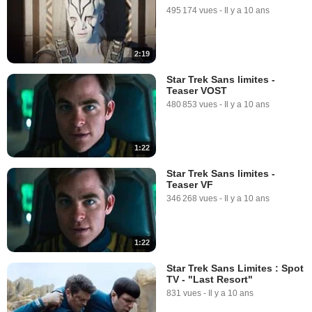
495 174 vues
-
Il y a 10 ans
2:19
Star Trek Sans limites -
Teaser VOST
480 853 vues
-
Il y a 10 ans
1:22
Star Trek Sans limites -
Teaser VF
346 268 vues
-
Il y a 10 ans
1:22
Star Trek Sans Limites : Spot
TV - "Last Resort"
831 vues
-
Il y a 10 ans