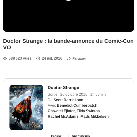
Doctor Strange : la bande-annonce du Comic-Con
VO
588 623 vues
24 juil. 2016
Partager
Doctor Strange
Sortie :
26 octobre 2016
|
1h 55min
De
Scott Derrickson
Avec
Benedict Cumberbatch
,
Chiwetel Ejiofor
,
Tilda Swinton
,
Rachel McAdams
,
Mads Mikkelsen
Presse
Spectateurs