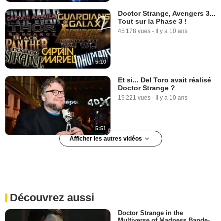
Doctor Strange, Avengers 3...
Tout sur la Phase 3 !
45 178 vues
-
Il y a 10 ans
5:10
Et si... Del Toro avait réalisé
Doctor Strange ?
19 221 vues
-
Il y a 10 ans
5:51
Afficher les autres vidéos
Les attentes 2016 de la
rédac #07 - Dr Strange
7 136 vues
-
Il y a 10 ans
Découvrez aussi
4:07
Doctor Strange in the
Multiverse of Madness Bande-