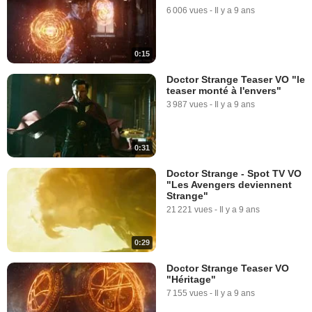
6 006 vues
-
Il y a 9 ans
0:15
Doctor Strange Teaser VO "le
teaser monté à l'envers"
3 987 vues
-
Il y a 9 ans
0:31
Doctor Strange - Spot TV VO
"Les Avengers deviennent
Strange"
21 221 vues
-
Il y a 9 ans
0:29
Doctor Strange Teaser VO
"Héritage"
7 155 vues
-
Il y a 9 ans