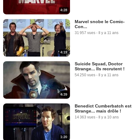
4:28
Marvel snobe le Comic-
Con...
31 957 vues
-
Il y a 11 ans
4:19
Suicide Squad, Doctor
Strange... Ils recrutent !
54 250 vues
-
Il y a 11 ans
4:39
Benedict Cumberbatch est
Strange... mais drôle !
14 363 vues
-
Il y a 10 ans
1:20