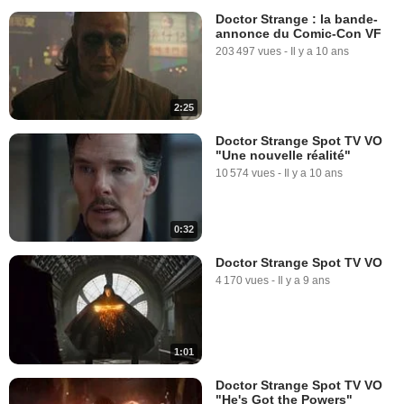
Doctor Strange : la bande-
annonce du Comic-Con VF
203 497 vues
-
Il y a 10 ans
2:25
Doctor Strange Spot TV VO
"Une nouvelle réalité"
10 574 vues
-
Il y a 10 ans
0:32
Doctor Strange Spot TV VO
4 170 vues
-
Il y a 9 ans
1:01
Doctor Strange Spot TV VO
"He's Got the Powers"