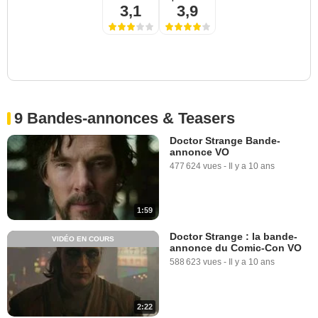
3,1
3,9
9 Bandes-annonces & Teasers
Doctor Strange Bande-
annonce VO
477 624 vues
-
Il y a 10 ans
1:59
Doctor Strange : la bande-
VIDÉO EN COURS
annonce du Comic-Con VO
588 623 vues
-
Il y a 10 ans
2:22