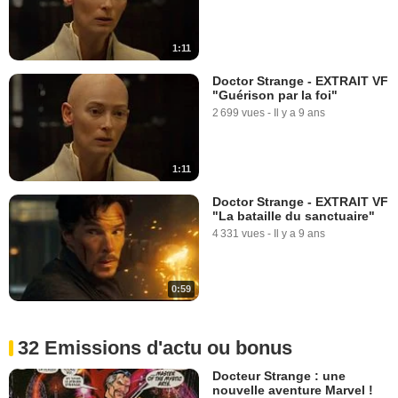
1:11
Doctor Strange - EXTRAIT VF
"Guérison par la foi"
2 699 vues
-
Il y a 9 ans
1:11
Doctor Strange - EXTRAIT VF
"La bataille du sanctuaire"
4 331 vues
-
Il y a 9 ans
0:59
32 Emissions d'actu ou bonus
Docteur Strange : une
nouvelle aventure Marvel !