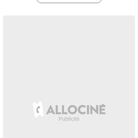
1:14
Doctor Strange BONUS "Les
formes astrales"
72 vues
-
Il y a 9 ans
1:37
Aviez-vous remarqué ?
Doctor Strange
15 263 vues
-
Il y a 8 ans
4:27
Aviez-vous remarqué ? Stan
Lee
18 476 vues
-
Il y a 7 ans
4:11