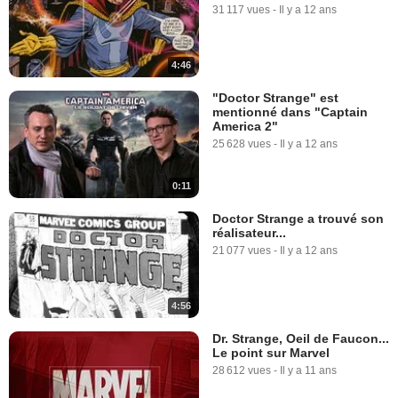
31 117 vues
-
Il y a 12 ans
4:46
"Doctor Strange" est
mentionné dans "Captain
America 2"
25 628 vues
-
Il y a 12 ans
0:11
Doctor Strange a trouvé son
réalisateur...
21 077 vues
-
Il y a 12 ans
4:56
Dr. Strange, Oeil de Faucon...
Le point sur Marvel
28 612 vues
-
Il y a 11 ans