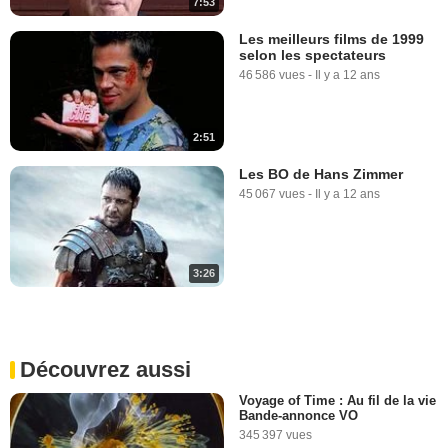
7:53
Les meilleurs films de 1999
selon les spectateurs
46 586 vues
-
Il y a 12 ans
2:51
Les BO de Hans Zimmer
45 067 vues
-
Il y a 12 ans
3:26
Découvrez aussi
Voyage of Time : Au fil de la vie
Bande-annonce VO
345 397 vues