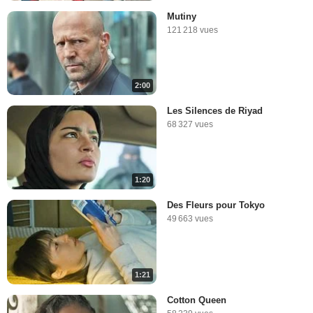
Mutiny
121 218 vues
2:00
Les Silences de Riyad
68 327 vues
1:20
Des Fleurs pour Tokyo
49 663 vues
1:21
Cotton Queen