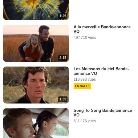
1:26
A la merveille Bande-annonce
VO
497 710 vues
2:15
Les Moissons du ciel Bande-
annonce VO
116 393 vues
EN SALLE
1:39
Song To Song Bande-annonce
VO
611 376 vues