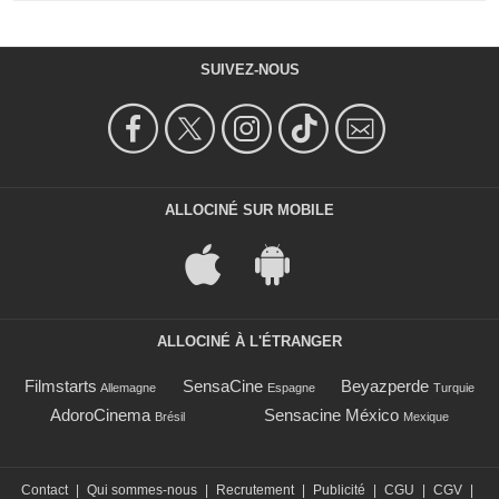
SUIVEZ-NOUS
ALLOCINÉ SUR MOBILE
ALLOCINÉ À L'ÉTRANGER
Filmstarts
SensaCine
Beyazperde
Allemagne
Espagne
Turquie
AdoroCinema
Sensacine México
Brésil
Mexique
Contact
|
Qui sommes-nous
|
Recrutement
|
Publicité
|
CGU
|
CGV
|