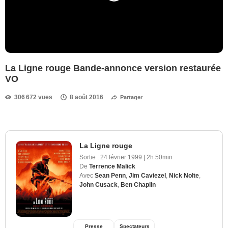
La Ligne rouge Bande-annonce version restaurée
VO
306 672 vues
8 août 2016
Partager
La Ligne rouge
Sortie :
24 février 1999
|
2h 50min
De
Terrence Malick
Avec
Sean Penn
,
Jim Caviezel
,
Nick Nolte
,
John Cusack
,
Ben Chaplin
Presse
Spectateurs