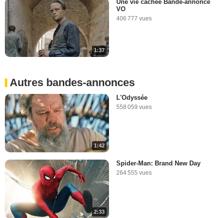
Une vie cachée Bande-annonce
VO
406 777 vues
1:37
Autres bandes-annonces
L'Odyssée
558 059 vues
1:42
Spider-Man: Brand New Day
264 555 vues
2:33