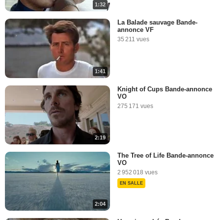
1:32
La Balade sauvage Bande-
annonce VF
35 211 vues
1:41
Knight of Cups Bande-annonce
VO
275 171 vues
2:19
The Tree of Life Bande-annonce
VO
2 952 018 vues
EN SALLE
2:04