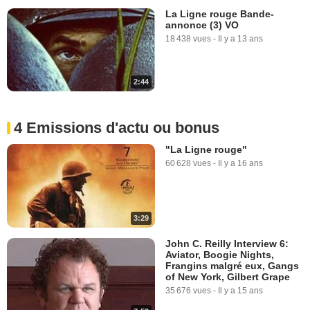
La Ligne rouge Bande-
annonce (3) VO
18 438 vues
-
Il y a 13 ans
2:44
4 Emissions d'actu ou bonus
"La Ligne rouge"
60 628 vues
-
Il y a 16 ans
3:29
John C. Reilly Interview 6:
Aviator, Boogie Nights,
Frangins malgré eux, Gangs
of New York, Gilbert Grape
35 676 vues
-
Il y a 15 ans