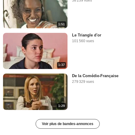
58 239 vues
1:51
Le Triangle d'or
101 560 vues
1:37
De la Comédie-Française
279 329 vues
1:29
Voir plus de bandes-annonces