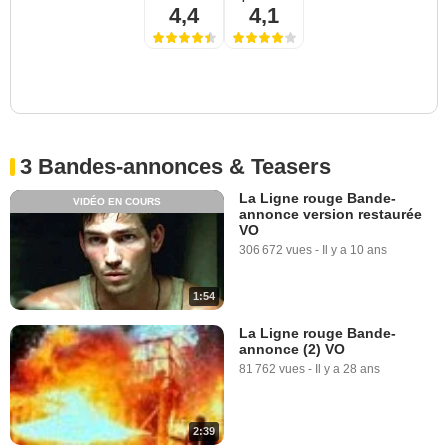
4,4
4,1
3 Bandes-annonces & Teasers
La Ligne rouge Bande-
VIDÉO EN COURS
annonce version restaurée
VO
306 672 vues
-
Il y a 10 ans
1:54
La Ligne rouge Bande-
annonce (2) VO
81 762 vues
-
Il y a 28 ans
2:39