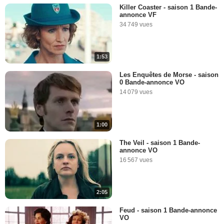
Killer Coaster - saison 1 Bande-
annonce VF
34 749 vues
1:53
Les Enquêtes de Morse - saison
0 Bande-annonce VO
14 079 vues
1:00
The Veil - saison 1 Bande-
annonce VO
16 567 vues
2:05
Feud - saison 1 Bande-annonce
VO