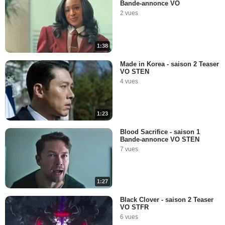
Bande-annonce VO
2 vues
1:38
Made in Korea - saison 2 Teaser
VO STEN
4 vues
1:23
Blood Sacrifice - saison 1
Bande-annonce VO STEN
7 vues
1:27
Black Clover - saison 2 Teaser
VO STFR
6 vues