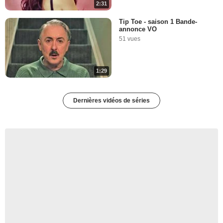
2:31
Tip Toe - saison 1 Bande-
annonce VO
51 vues
1:29
Dernières vidéos de séries