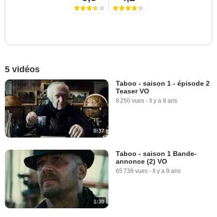
5 vidéos
Taboo - saison 1 - épisode 2
Teaser VO
8 250 vues
-
Il y a 9 ans
0:37
Taboo - saison 1 Bande-
annonce (2) VO
65 739 vues
-
Il y a 9 ans
1:30