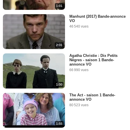
1:01
Manhunt (2017) Bande-annonce
VO
46 540 vues
2:01
Agatha Christie : Dix Petits
Nègres - saison 1 Bande-
annonce VO
66 990 vues
1:00
The Act - saison 1 Bande-
annonce VO
80 523 vues
1:55