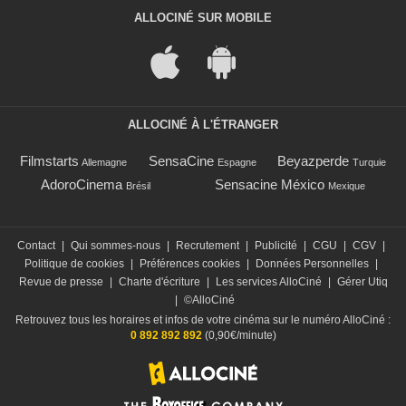
ALLOCINÉ SUR MOBILE
ALLOCINÉ À L'ÉTRANGER
Filmstarts
SensaCine
Beyazperde
Allemagne
Espagne
Turquie
AdoroCinema
Sensacine México
Brésil
Mexique
Contact
|
Qui sommes-nous
|
Recrutement
|
Publicité
|
CGU
|
CGV
|
Politique de cookies
|
Préférences cookies
|
Données Personnelles
|
Revue de presse
|
Charte d'écriture
|
Les services AlloCiné
|
Gérer Utiq
|
©AlloCiné
Retrouvez tous les horaires et infos de votre cinéma sur le numéro AlloCiné :
0 892 892 892
(0,90€/minute)