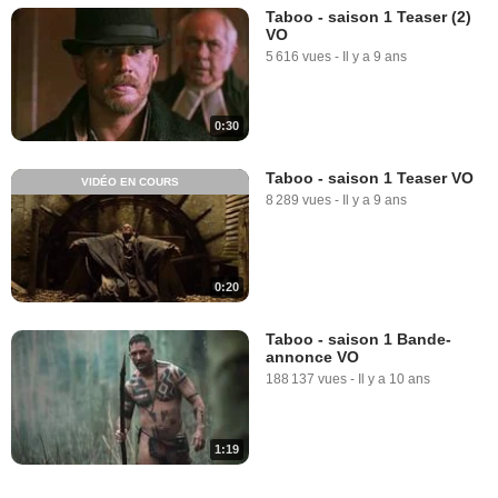
Taboo - saison 1 Teaser (2)
VO
5 616 vues
-
Il y a 9 ans
0:30
Taboo - saison 1 Teaser VO
VIDÉO EN COURS
8 289 vues
-
Il y a 9 ans
0:20
Taboo - saison 1 Bande-
annonce VO
188 137 vues
-
Il y a 10 ans
1:19