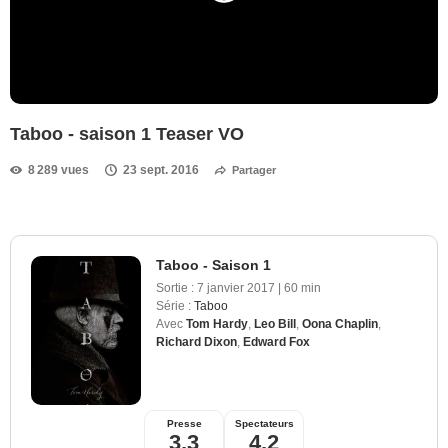
Taboo - saison 1 Teaser VO
8 289 vues
23 sept. 2016
Partager
Taboo - Saison 1
Sortie :
7 janvier 2017
|
60 min
Série :
Taboo
Avec
Tom Hardy
,
Leo Bill
,
Oona Chaplin
,
Richard Dixon
,
Edward Fox
Presse
Spectateurs
3,3
4,2