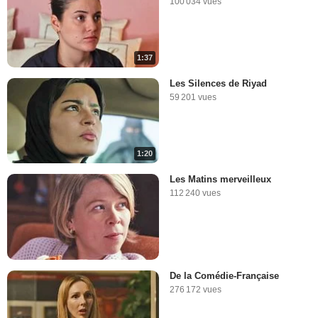
100 034 vues
1:37
Les Silences de Riyad
59 201 vues
1:20
Les Matins merveilleux
112 240 vues
De la Comédie-Française
276 172 vues