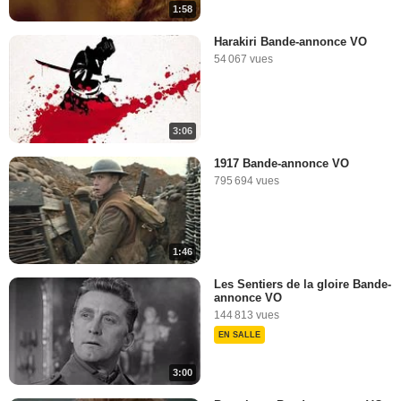
1:58
Harakiri Bande-annonce VO
54 067 vues
3:06
1917 Bande-annonce VO
795 694 vues
1:46
Les Sentiers de la gloire Bande-
annonce VO
144 813 vues
EN SALLE
3:00