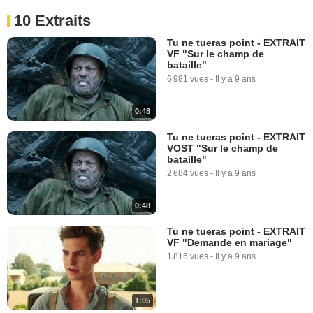
10 Extraits
Tu ne tueras point - EXTRAIT
VF "Sur le champ de
bataille"
6 981 vues
-
Il y a 9 ans
0:48
Tu ne tueras point - EXTRAIT
VOST "Sur le champ de
bataille"
2 684 vues
-
Il y a 9 ans
0:48
Tu ne tueras point - EXTRAIT
VF "Demande en mariage"
1 816 vues
-
Il y a 9 ans
1:05