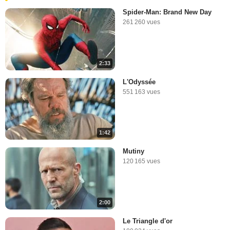
Spider-Man: Brand New Day
261 260 vues
2:33
L'Odyssée
551 163 vues
1:42
Mutiny
120 165 vues
2:00
Le Triangle d'or