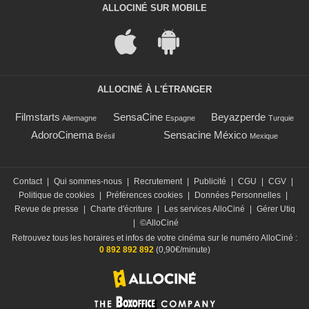
ALLOCINÉ SUR MOBILE
ALLOCINÉ À L'ÉTRANGER
Filmstarts
SensaCine
Beyazperde
Allemagne
Espagne
Turquie
AdoroCinema
Sensacine México
Brésil
Mexique
Contact
|
Qui sommes-nous
|
Recrutement
|
Publicité
|
CGU
|
CGV
|
Politique de cookies
|
Préférences cookies
|
Données Personnelles
|
Revue de presse
|
Charte d'écriture
|
Les services AlloCiné
|
Gérer Utiq
|
©AlloCiné
Retrouvez tous les horaires et infos de votre cinéma sur le numéro AlloCiné :
0 892 892 892
(0,90€/minute)