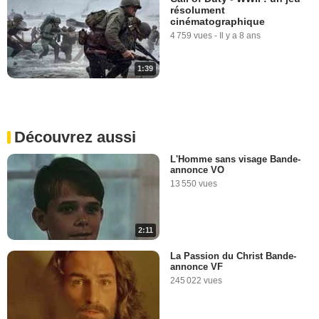
résolument
cinématographique
4 759 vues
-
Il y a 8 ans
1:39
Découvrez aussi
L'Homme sans visage Bande-
annonce VO
13 550 vues
2:11
La Passion du Christ Bande-
annonce VF
245 022 vues