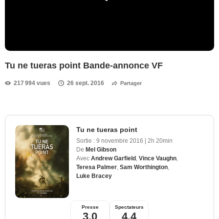
Tu ne tueras point Bande-annonce VF
217 994 vues
26 sept. 2016
Partager
Tu ne tueras point
Sortie :
9 novembre 2016
|
2h 20min
De
Mel Gibson
Avec
Andrew Garfield
,
Vince Vaughn
,
Teresa Palmer
,
Sam Worthington
,
Luke Bracey
Presse
Spectateurs
3,0
4,4