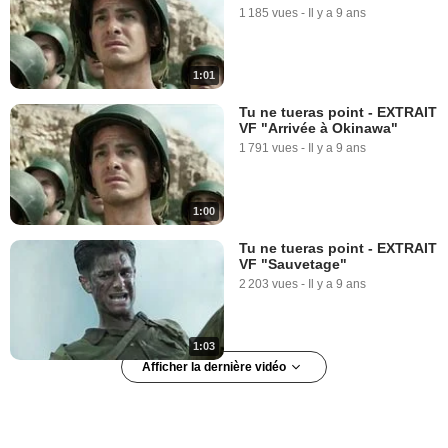
1 185 vues
-
Il y a 9 ans
1:01
Tu ne tueras point - EXTRAIT
VF "Arrivée à Okinawa"
1 791 vues
-
Il y a 9 ans
1:00
Tu ne tueras point - EXTRAIT
VF "Sauvetage"
2 203 vues
-
Il y a 9 ans
1:03
Afficher la dernière vidéo
Tu ne tueras point - EXTRAIT
VOST "Sauvetage"
1 380 vues
-
Il y a 9 ans