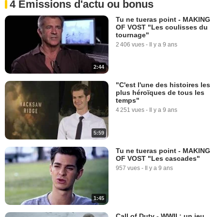
4 Emissions d'actu ou bonus
Tu ne tueras point - MAKING
OF VOST "Les coulisses du
1:04
tournage"
2 406 vues
-
Il y a 9 ans
2:44
"C'est l'une des histoires les
plus héroïques de tous les
temps"
4 251 vues
-
Il y a 9 ans
5:59
Tu ne tueras point - MAKING
OF VOST "Les cascades"
957 vues
-
Il y a 9 ans
1:45
Call of Duty - WWII : un jeu