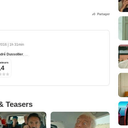
Partager
 2016
|
1h 31min
dré Dussollier
,
Caroline Vigneaux
,
Charlotte Gabris
,
Vincent Desagnat
ateurs
,4
& Teasers