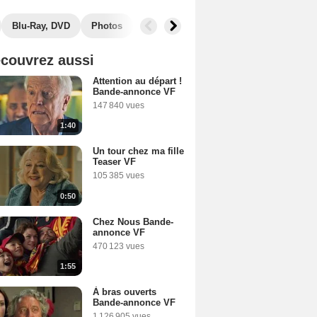
Blu-Ray, DVD
Photos
Secrets de tournage
Box Office
couvrez aussi
Attention au départ !
Bande-annonce VF
147 840 vues
1:40
Un tour chez ma fille
Teaser VF
105 385 vues
0:50
Chez Nous Bande-
annonce VF
470 123 vues
1:55
À bras ouverts
Bande-annonce VF
1 126 905 vues