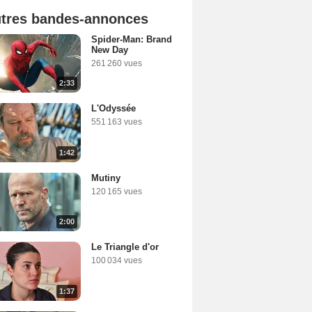
tres bandes-annonces
Spider-Man: Brand
New Day
261 260 vues
2:33
L'Odyssée
551 163 vues
1:42
Mutiny
120 165 vues
2:00
Le Triangle d'or
100 034 vues
1:37