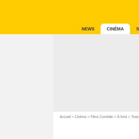
NEWS
CINÉMA
S
Accueil
Cinéma
Films Comédie
À fond
Tease