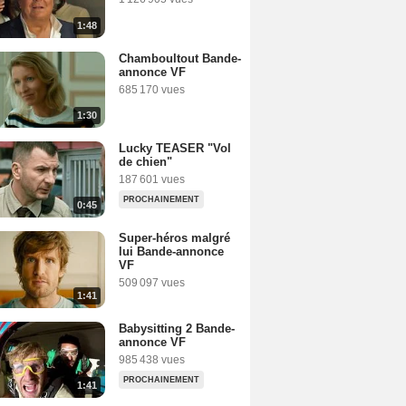
1:48
Chamboultout Bande-
annonce VF
685 170 vues
1:30
Lucky TEASER "Vol
de chien"
187 601 vues
PROCHAINEMENT
0:45
Super-héros malgré
lui Bande-annonce
VF
509 097 vues
1:41
Babysitting 2 Bande-
annonce VF
985 438 vues
PROCHAINEMENT
1:41