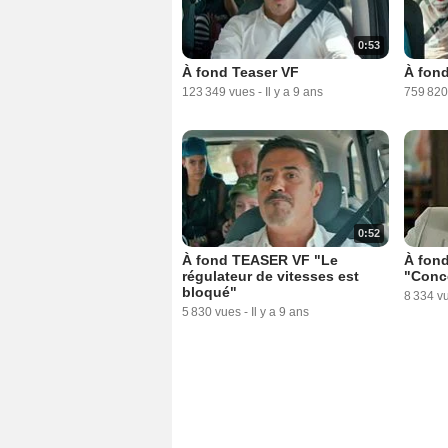
0:53
À fond Teaser VF
À fon
123 349 vues
-
Il y a 9 ans
759 820
0:52
À fond TEASER VF "Le
À fon
régulateur de vitesses est
"Conc
bloqué"
8 334 v
5 830 vues
-
Il y a 9 ans