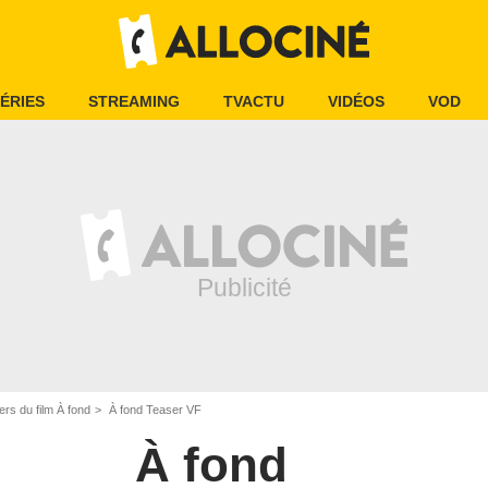
ÉRIES
STREAMING
TVACTU
VIDÉOS
VOD
rs du film À fond
À fond Teaser VF
À fond