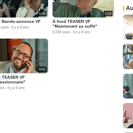
Au
1:43
1:12
d Bande-annonce VF
À fond TEASER VF
"Maintenant ça suffit"
 vues
-
Il y a 9 ans
9 288 vues
-
Il y a 9 ans
0:51
d TEASER VF
essionnaire"
ues
-
Il y a 9 ans