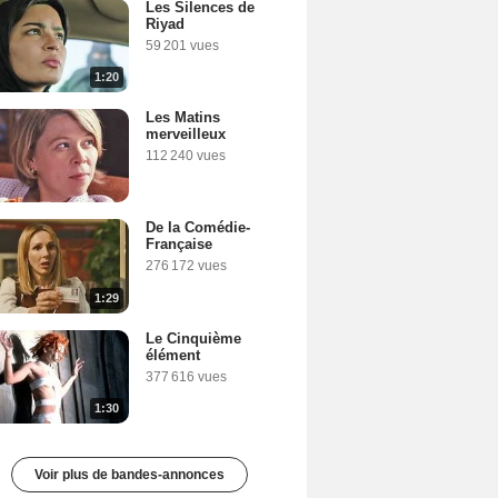
Les Silences de
Riyad
59 201 vues
1:20
Les Matins
merveilleux
112 240 vues
De la Comédie-
Française
276 172 vues
1:29
Le Cinquième
élément
377 616 vues
1:30
Voir plus de bandes-annonces