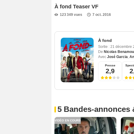
À fond Teaser VF
123 349 vues
7 oct. 2016
À fond
Sortie :
21 décembre
De
Nicolas Benamou
Avec
José Garcia
,
An
Presse
Spect
2,9
2
5 Bandes-annonces 
VIDÉO EN COURS