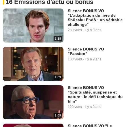
16 Emissions d'actu ou bonus
Silence BONUS VO
"L’adaptation du livre de
Shûsaku Endô : un véritable
challenge"
283 vues
-
Il y a 9 ans
1:18
Silence BONUS VO
"Passion"
100 vues
-
Il y a 9 ans
1:09
Silence BONUS VO
"Spiritualité, suspense et
nature : le défi technique du
film"
129 vues
-
Il y a 9 ans
1:09
Silence BONUS VO "Le