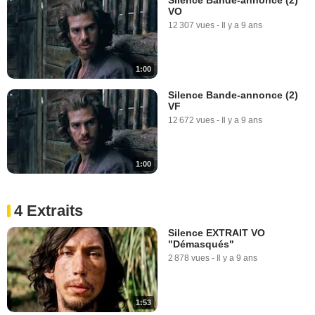
VO
12 307 vues
-
Il y a 9 ans
1:00
Silence Bande-annonce (2)
VF
12 672 vues
-
Il y a 9 ans
1:00
4 Extraits
Silence EXTRAIT VO
"Démasqués"
2 878 vues
-
Il y a 9 ans
1:53