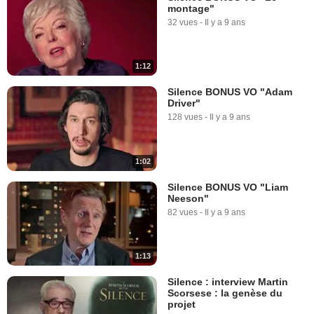
montage"
32 vues
-
Il y a 9 ans
1:12
Silence BONUS VO "Adam
Driver"
128 vues
-
Il y a 9 ans
1:02
Silence BONUS VO "Liam
Neeson"
82 vues
-
Il y a 9 ans
1:13
Silence : interview Martin
Scorsese : la genèse du
projet