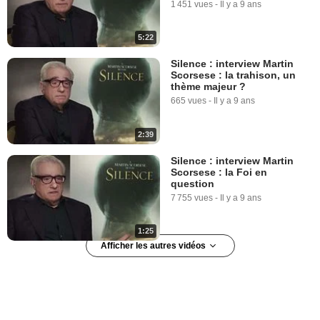
1 451 vues
-
Il y a 9 ans
5:22
Silence : interview Martin
Scorsese : la trahison, un
thème majeur ?
665 vues
-
Il y a 9 ans
2:39
Silence : interview Martin
Scorsese : la Foi en
question
7 755 vues
-
Il y a 9 ans
1:25
Afficher les autres vidéos
Silence : interview Martin
Scorsese : la mise en scène
4 982 vues
-
Il y a 9 ans