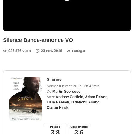
Silence Bande-annonce VO
925 876 vues
23 nov. 2016
Partager
Silence
Sortie :
8 février 2017
|
2h 42min
De
Martin Scorsese
Avec
Andrew Garfield
,
Adam Driver
,
Liam Neeson
,
Tadanobu Asano
,
Ciarán Hinds
Presse
Spectateurs
3,8
3,6