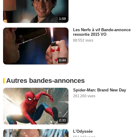
1:59
Les Nerfs à vif Bande-annonce
ressortie 2015 VO
88 552 vues
0:44
Autres bandes-annonces
Spider-Man: Brand New Day
261 260 vues
2:33
L'Odyssée