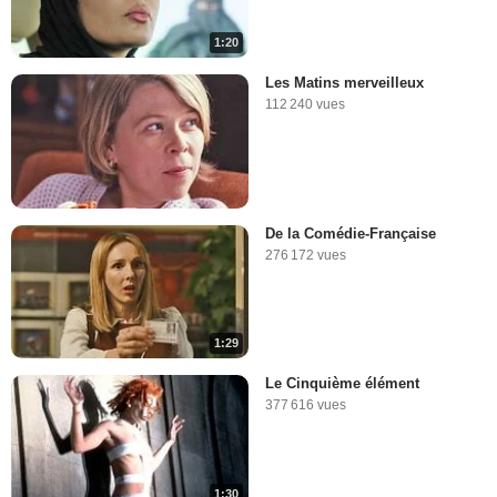
1:20
Les Matins merveilleux
112 240 vues
De la Comédie-Française
276 172 vues
1:29
Le Cinquième élément
377 616 vues
1:30