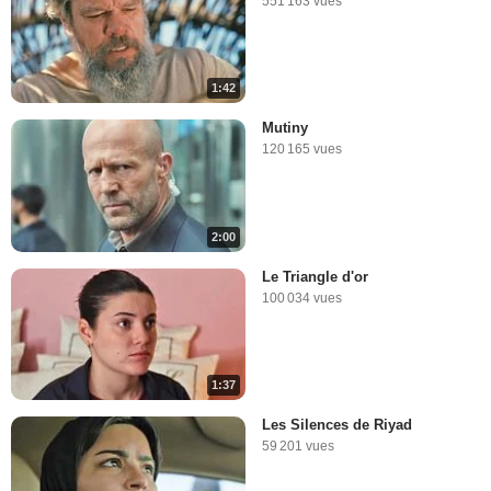
551 163 vues
1:42
Mutiny
120 165 vues
2:00
Le Triangle d'or
100 034 vues
1:37
Les Silences de Riyad
59 201 vues