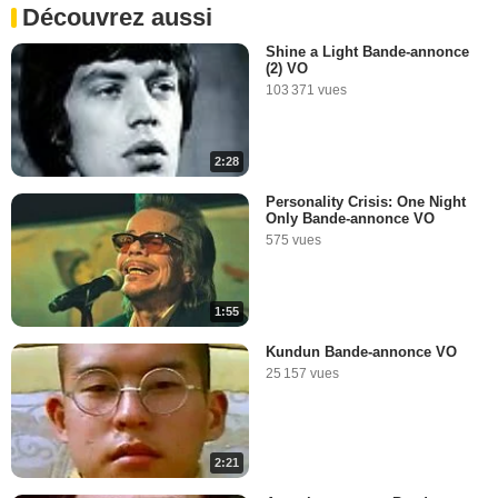
Découvrez aussi
1:29
Shine a Light Bande-annonce
(2) VO
Silence : interview Martin
103 371 vues
Scorsese : le casting
571 vues
-
Il y a 9 ans
2:28
3:35
Personality Crisis: One Night
Only Bande-annonce VO
La leçon de cinéma de
575 vues
Martin Scorsese
13 216 vues
-
Il y a 10 ans
1:55
14:24
Kundun Bande-annonce VO
25 157 vues
La Minute du mardi 03 février
2009
49 295 vues
-
Il y a 17 ans
2:21
5:48