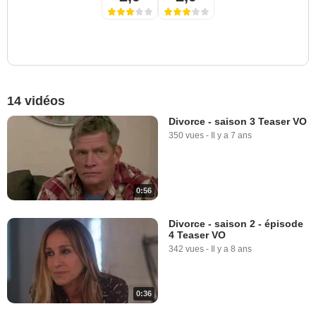
14 vidéos
Divorce - saison 3 Teaser VO
350 vues
-
Il y a 7 ans
0:56
Divorce - saison 2 - épisode
4 Teaser VO
342 vues
-
Il y a 8 ans
0:36