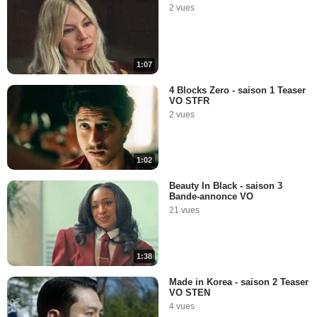
2 vues
1:07
4 Blocks Zero - saison 1 Teaser
VO STFR
2 vues
1:02
Beauty In Black - saison 3
Bande-annonce VO
21 vues
1:38
Made in Korea - saison 2 Teaser
VO STEN
4 vues