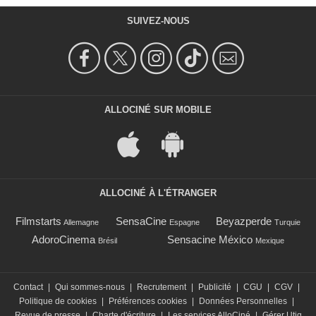
SUIVEZ-NOUS
ALLOCINÉ SUR MOBILE
ALLOCINÉ À L'ÉTRANGER
Filmstarts
SensaCine
Beyazperde
Allemagne
Espagne
Turquie
AdoroCinema
Sensacine México
Brésil
Mexique
Contact
|
Qui sommes-nous
|
Recrutement
|
Publicité
|
CGU
|
CGV
|
Politique de cookies
|
Préférences cookies
|
Données Personnelles
|
Revue de presse
|
Charte d'écriture
|
Les services AlloCiné
|
Gérer Utiq