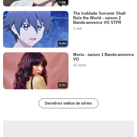
1:08
The Iceblade Sorcerer Shall
Rule the World - saison 2
Bande-annonce VO STFR
1 vue
0:44
Moria - saison 1 Bande-annonce
VO
42 vues
2:31
Dernières vidéos de séries