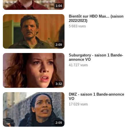
1:04
Bientôt sur HBO Max... (saison
2022/2023)
5 683 vues
2:09
Suburgatory - saison 1 Bande-
annonce VO
41 727 vues
3:32
DMZ - saison 1 Bande-annonce
VO
17 029 vues
2:09