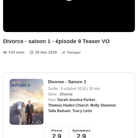
Divorce - saison 1 - épisode 9 Teaser VO
534 vues
28 nov. 2016
Partager
Divorce - Saison 1
Sortie :
9 octobre 2016
|
30 min
Série :
Divorce
Avec
Sarah Jessica Parker
,
Thomas Haden Church
,
Molly Shannon
,
Talia Balsam
,
Tracy Letts
Presse
Spectateurs
2,9
2,9