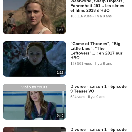
Westworld, Sharp Objects,
Fahrenheit 451... les séries
et films 2018 d'HBO
106 116 vues
-
Il y a 8 ans
1:46
"Game of Thrones", "Big
Little Lies", "The
Leftovers"... : en 2017 sur
HBO
128 561 vues
-
Il y a 9 ans
1:15
Divorce - saison 1 - épisode
VIDÉO EN COURS
9 Teaser VO
534 vues
-
Il y a 9 ans
0:40
Divorce - saison 1 - épisode