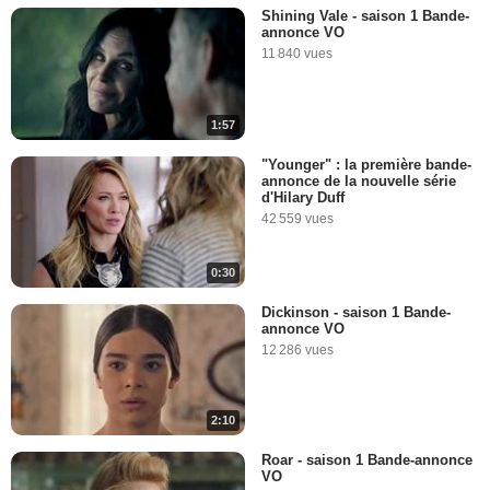
Shining Vale - saison 1 Bande-
annonce VO
11 840 vues
1:57
"Younger" : la première bande-
annonce de la nouvelle série
d'Hilary Duff
42 559 vues
0:30
Dickinson - saison 1 Bande-
annonce VO
12 286 vues
2:10
Roar - saison 1 Bande-annonce
VO