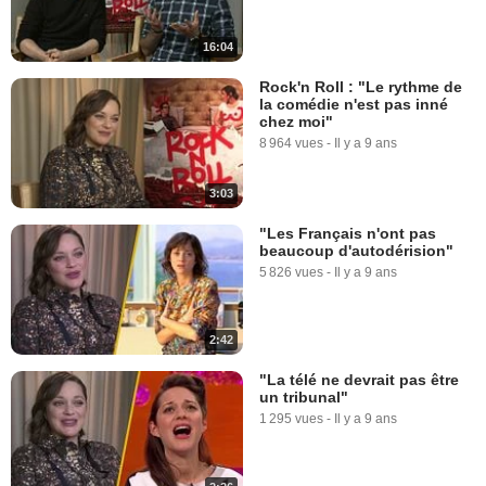
16:04
Rock'n Roll : "Le rythme de
la comédie n'est pas inné
chez moi"
8 964 vues
-
Il y a 9 ans
3:03
"Les Français n'ont pas
beaucoup d'autodérision"
5 826 vues
-
Il y a 9 ans
2:42
"La télé ne devrait pas être
un tribunal"
1 295 vues
-
Il y a 9 ans