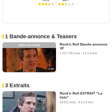
1 Bande-annonce & Teasers
Rock'n Roll Bande-annonce
VIDÉO EN COURS
VF
1 337 740 vues
-
Il y a 9 ans
1:30
3 Extraits
Rock'n Roll EXTRAIT "La
liste"
29 611 vues
-
Il y a 9 ans