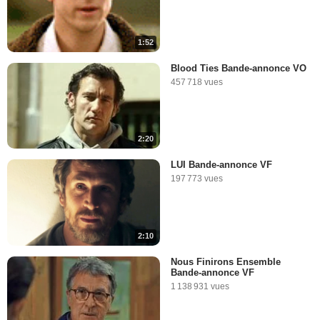
1:52
Blood Ties Bande-annonce VO
457 718 vues
2:20
LUI Bande-annonce VF
197 773 vues
2:10
Nous Finirons Ensemble
Bande-annonce VF
1 138 931 vues