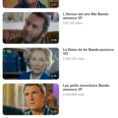
1:27
L'Amour est une fête Bande-
annonce VF
525 745 vues
2:06
La Dame de fer Bande-annonce
VO
1 160 191 vues
2:35
Les petits mouchoirs Bande-
annonce VF
4 454 049 vues
2:39