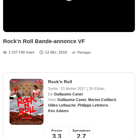
Rock'n Roll Bande-annonce VF
1 337 740 vues
12 déc. 2016
Partager
Rock'n Roll
Sortie :
15 février 2017
|
2h 03min
De
Guillaume Canet
Avec
Guillaume Canet
,
Marion Cotillard
,
Gilles Lellouche
,
Philippe Lefebvre
,
Kev Adams
Presse
Spectateurs
3,3
2,7