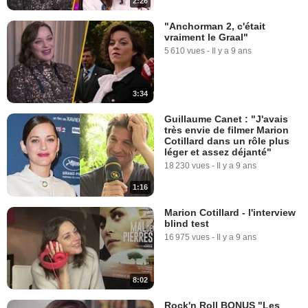
2:26
"Anchorman 2, c'était
vraiment le Graal"
5 610 vues
-
Il y a 9 ans
3:34
Guillaume Canet : "J'avais
très envie de filmer Marion
Cotillard dans un rôle plus
léger et assez déjanté"
18 230 vues
-
Il y a 9 ans
1:16
Marion Cotillard - l'interview
blind test
16 975 vues
-
Il y a 9 ans
8:02
Rock'n Roll BONUS "Les