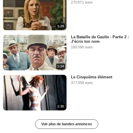
270 671 vues
1:29
La Bataille de Gaulle - Partie 2 :
J’écris ton nom
160 590 vues
1:34
Le Cinquième élément
377 058 vues
1:30
Voir plus de bandes-annonces