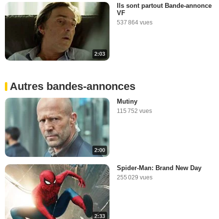
Ils sont partout Bande-annonce
VF
537 864 vues
2:03
Autres bandes-annonces
Mutiny
115 752 vues
2:00
Spider-Man: Brand New Day
255 029 vues
2:33