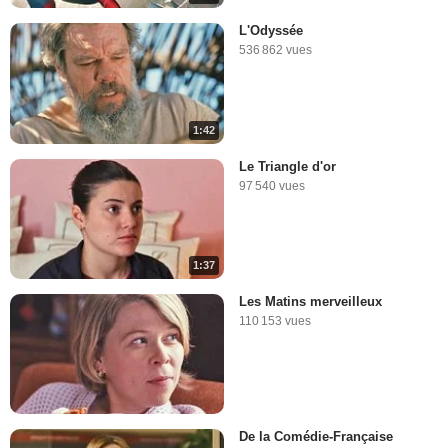
L'Odyssée
536 862 vues
1:42
Le Triangle d'or
97 540 vues
1:37
Les Matins merveilleux
110 153 vues
De la Comédie-Française