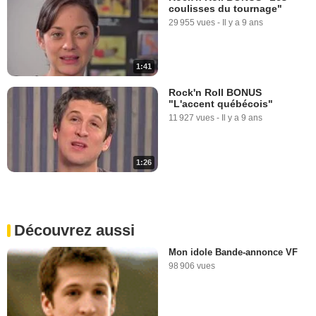
coulisses du tournage"
29 955 vues
-
Il y a 9 ans
1:41
Rock'n Roll BONUS
"L'accent québécois"
11 927 vues
-
Il y a 9 ans
1:26
Découvrez aussi
Mon idole Bande-annonce VF
98 906 vues