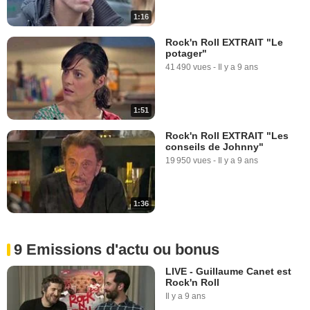
1:16
Rock'n Roll EXTRAIT "Le
potager"
41 490 vues
-
Il y a 9 ans
1:51
Rock'n Roll EXTRAIT "Les
conseils de Johnny"
19 950 vues
-
Il y a 9 ans
1:36
9 Emissions d'actu ou bonus
LIVE - Guillaume Canet est
Rock'n Roll
Il y a 9 ans