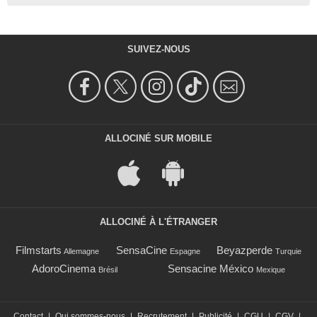
SUIVEZ-NOUS
ALLOCINÉ SUR MOBILE
ALLOCINÉ À L'ÉTRANGER
Filmstarts
SensaCine
Beyazperde
Allemagne
Espagne
Turquie
AdoroCinema
Sensacine México
Brésil
Mexique
Contact
|
Qui sommes-nous
|
Recrutement
|
Publicité
|
CGU
|
CGV
|