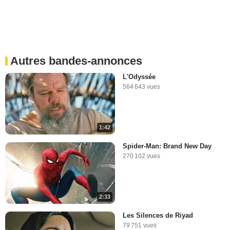
Autres bandes-annonces
L'Odyssée
564 643 vues
1:42
Spider-Man: Brand New Day
270 102 vues
2:33
Les Silences de Riyad
79 751 vues