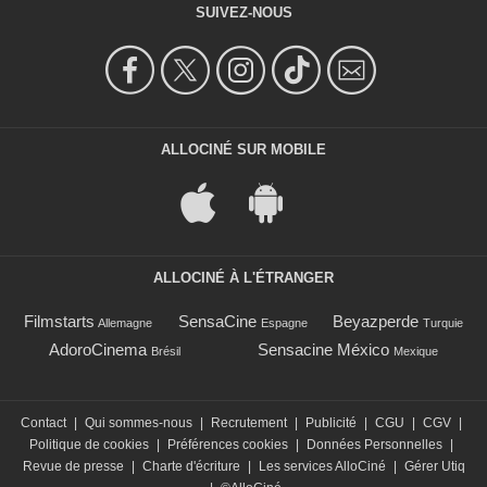
SUIVEZ-NOUS
ALLOCINÉ SUR MOBILE
ALLOCINÉ À L'ÉTRANGER
Filmstarts
SensaCine
Beyazperde
Allemagne
Espagne
Turquie
AdoroCinema
Sensacine México
Brésil
Mexique
Contact
|
Qui sommes-nous
|
Recrutement
|
Publicité
|
CGU
|
CGV
|
Politique de cookies
|
Préférences cookies
|
Données Personnelles
|
Revue de presse
|
Charte d'écriture
|
Les services AlloCiné
|
Gérer Utiq