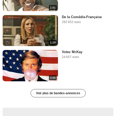
1:51
De la Comédie-Française
282 652 vues
1:29
Votez McKay
24 647 vues
2:55
Voir plus de bandes-annonces