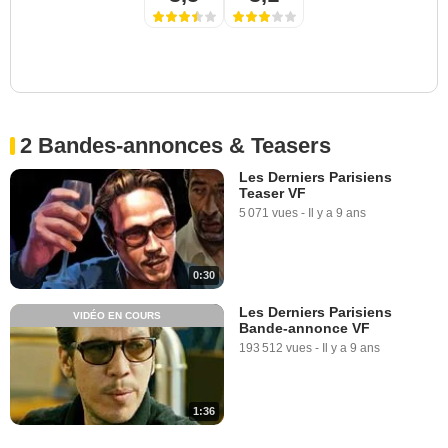
2 Bandes-annonces & Teasers
Les Derniers Parisiens
Teaser VF
5 071 vues
-
Il y a 9 ans
0:30
Les Derniers Parisiens
VIDÉO EN COURS
Bande-annonce VF
193 512 vues
-
Il y a 9 ans
1:36