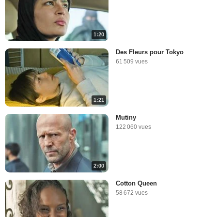
1:20
Des Fleurs pour Tokyo
61 509 vues
1:21
Mutiny
122 060 vues
2:00
Cotton Queen
58 672 vues