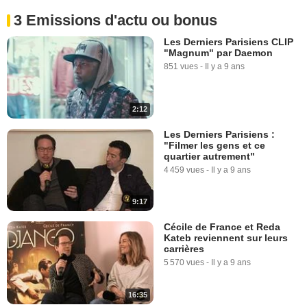
3 Emissions d'actu ou bonus
Les Derniers Parisiens CLIP
"Magnum" par Daemon
851 vues
-
Il y a 9 ans
2:12
Les Derniers Parisiens :
"Filmer les gens et ce
quartier autrement"
4 459 vues
-
Il y a 9 ans
9:17
Cécile de France et Reda
Kateb reviennent sur leurs
carrières
5 570 vues
-
Il y a 9 ans
16:35