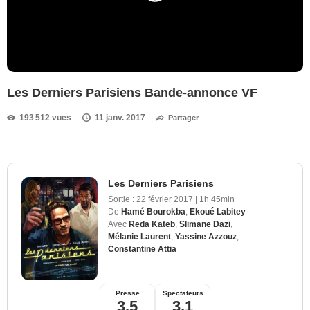
Les Derniers Parisiens Bande-annonce VF
193 512 vues
11 janv. 2017
Partager
Les Derniers Parisiens
Sortie :
22 février 2017
|
1h 45min
De
Hamé Bourokba
,
Ekoué Labitey
Avec
Reda Kateb
,
Slimane Dazi
,
Mélanie Laurent
,
Yassine Azzouz
,
Constantine Attia
Presse
Spectateurs
3,5
3,1