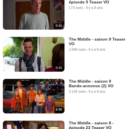
épisode 5 Teaser VO
173 vues
-
Il y a 8 ans
0:15
The Middle - saison 9 Teaser
VO
1 936 vues
-
Il y a 8 ans
0:15
The Middle - saison 9
Bande-annonce (2) VO
3 136 vues
-
Il y a 8 ans
2:48
The Middle - saison 8 -
épisode 23 Teaser VO