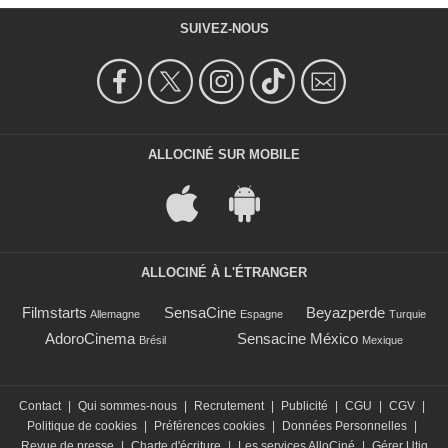
SUIVEZ-NOUS
ALLOCINÉ SUR MOBILE
ALLOCINÉ À L'ÉTRANGER
Filmstarts
SensaCine
Beyazperde
Allemagne
Espagne
Turquie
AdoroCinema
Sensacine México
Brésil
Mexique
Contact
|
Qui sommes-nous
|
Recrutement
|
Publicité
|
CGU
|
CGV
|
Politique de cookies
|
Préférences cookies
|
Données Personnelles
|
Revue de presse
|
Charte d'écriture
|
Les services AlloCiné
|
Gérer Utiq