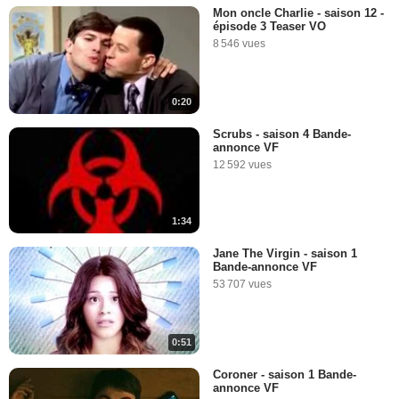
Mon oncle Charlie - saison 12 -
épisode 3 Teaser VO
8 546 vues
0:20
Scrubs - saison 4 Bande-
annonce VF
12 592 vues
1:34
Jane The Virgin - saison 1
Bande-annonce VF
53 707 vues
0:51
Coroner - saison 1 Bande-
annonce VF