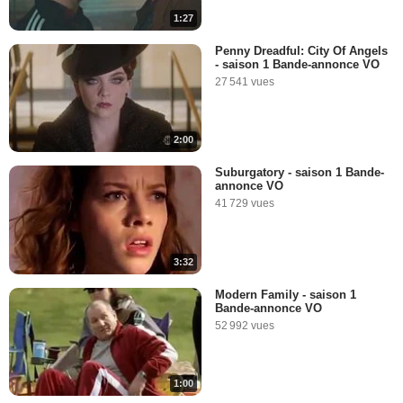
1:27
Penny Dreadful: City Of Angels
- saison 1 Bande-annonce VO
27 541 vues
2:00
Suburgatory - saison 1 Bande-
annonce VO
41 729 vues
3:32
Modern Family - saison 1
Bande-annonce VO
52 992 vues
1:00