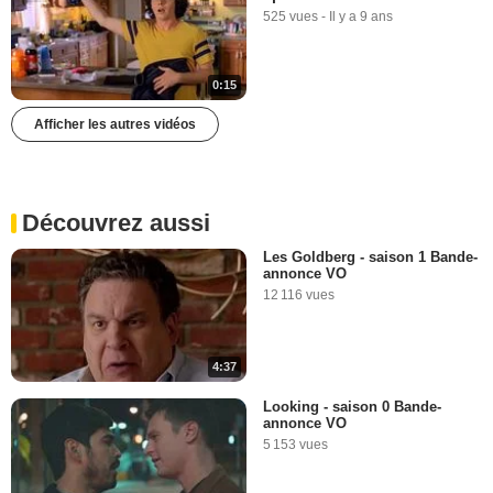
525 vues
-
Il y a 9 ans
0:15
Afficher les autres vidéos
Découvrez aussi
Les Goldberg - saison 1 Bande-
annonce VO
12 116 vues
4:37
Looking - saison 0 Bande-
annonce VO
5 153 vues