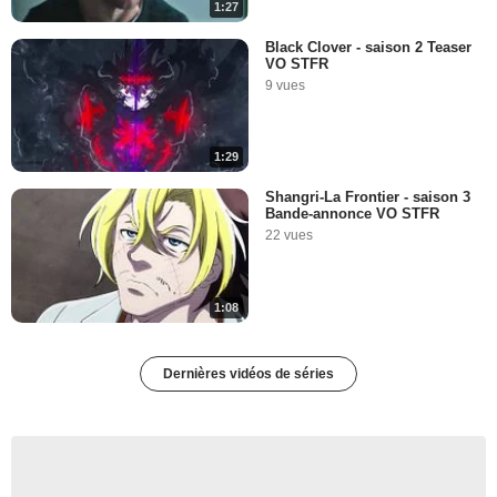
1:27
Black Clover - saison 2 Teaser
VO STFR
9 vues
1:29
Shangri-La Frontier - saison 3
Bande-annonce VO STFR
22 vues
1:08
Dernières vidéos de séries