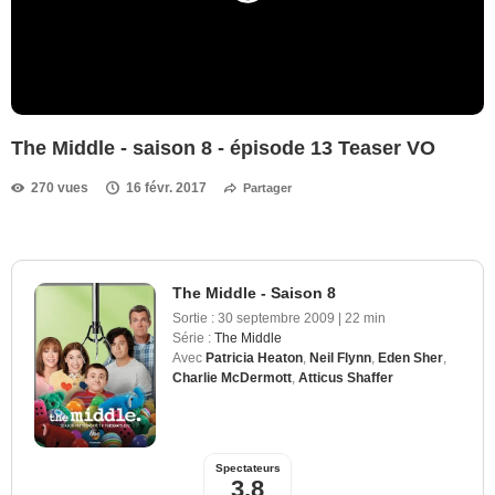
The Middle - saison 8 - épisode 13 Teaser VO
270 vues
16 févr. 2017
Partager
The Middle - Saison 8
Sortie :
30 septembre 2009
|
22 min
Série :
The Middle
Avec
Patricia Heaton
,
Neil Flynn
,
Eden Sher
,
Charlie McDermott
,
Atticus Shaffer
Spectateurs
3,8