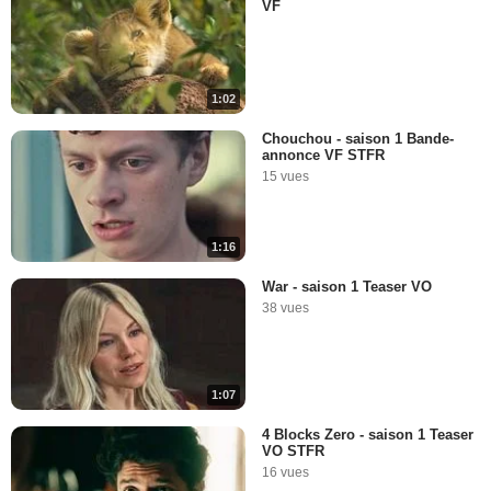
VF
1:02
Chouchou - saison 1 Bande-
annonce VF STFR
15 vues
1:16
War - saison 1 Teaser VO
38 vues
1:07
4 Blocks Zero - saison 1 Teaser
VO STFR
16 vues