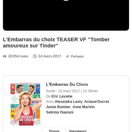
L'Embarras du choix TEASER VF "Tomber
amoureux sur Tinder"
20 054 vues
24 mars 2017
Partager
L'Embarras Du Choix
Sortie :
15 mars 2017
|
1h 38min
De
Eric Lavaine
Avec
Alexandra Lamy
,
Arnaud Ducret
,
Jamie Bamber
,
Anne Marivin
,
Sabrina Ouazani
Presse
Spectateurs