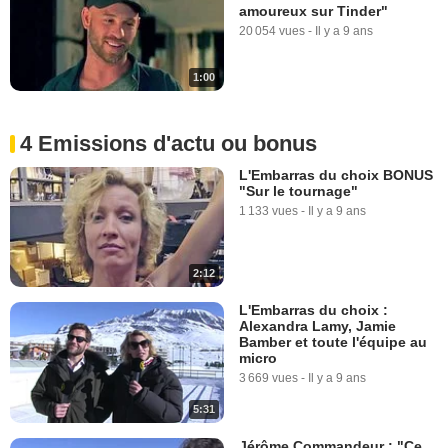
amoureux sur Tinder"
20 054 vues
-
Il y a 9 ans
1:00
4 Emissions d'actu ou bonus
L'Embarras du choix BONUS
"Sur le tournage"
1 133 vues
-
Il y a 9 ans
2:12
L'Embarras du choix :
Alexandra Lamy, Jamie
Bamber et toute l'équipe au
micro
3 669 vues
-
Il y a 9 ans
5:31
Jérôme Commandeur : "Ce