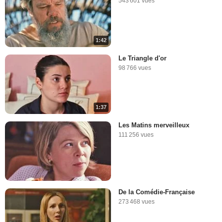
543 601 vues
1:42
Le Triangle d'or
98 766 vues
1:37
Les Matins merveilleux
111 256 vues
De la Comédie-Française
273 468 vues