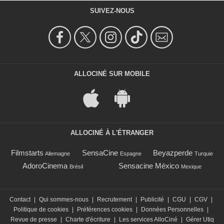
SUIVEZ-NOUS
ALLOCINÉ SUR MOBILE
ALLOCINÉ À L'ÉTRANGER
Filmstarts
SensaCine
Beyazperde
Allemagne
Espagne
Turquie
AdoroCinema
Sensacine México
Brésil
Mexique
Contact
|
Qui sommes-nous
|
Recrutement
|
Publicité
|
CGU
|
CGV
|
Politique de cookies
|
Préférences cookies
|
Données Personnelles
|
Revue de presse
|
Charte d'écriture
|
Les services AlloCiné
|
Gérer Utiq