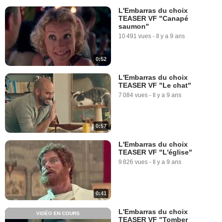
L'Embarras du choix
TEASER VF "Canapé
saumon"
10 491 vues
-
Il y a 9 ans
0:52
L'Embarras du choix
TEASER VF "Le chat"
7 084 vues
-
Il y a 9 ans
0:57
L'Embarras du choix
TEASER VF "L'église"
9 826 vues
-
Il y a 9 ans
0:41
L'Embarras du choix
VIDÉO EN COURS
TEASER VF "Tomber