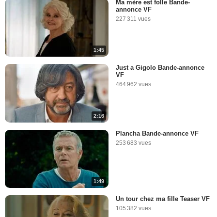
Ma mère est folle Bande-
annonce VF
227 311 vues
1:45
Just a Gigolo Bande-annonce
VF
464 962 vues
2:16
Plancha Bande-annonce VF
253 683 vues
1:49
Un tour chez ma fille Teaser VF
105 382 vues