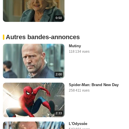
0:50
Autres bandes-annonces
Mutiny
118 134 vues
2:00
Spider-Man: Brand New Day
258 411 vues
2:33
L'Odyssée