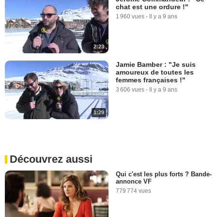
chat est une ordure !"
1 960 vues
-
Il y a 9 ans
2:23
Jamie Bamber : "Je suis
amoureux de toutes les
femmes françaises !"
3 606 vues
-
Il y a 9 ans
1:29
Découvrez aussi
Qui c'est les plus forts ? Bande-
annonce VF
779 774 vues