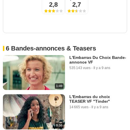
2,8
2,7
6 Bandes-annonces & Teasers
L'Embarras Du Choix Bande-
annonce VF
535 143 vues
-
Il y a 9 ans
1:49
L'Embarras du choix
TEASER VF "Tinder"
14 665 vues
-
Il y a 9 ans
0:56