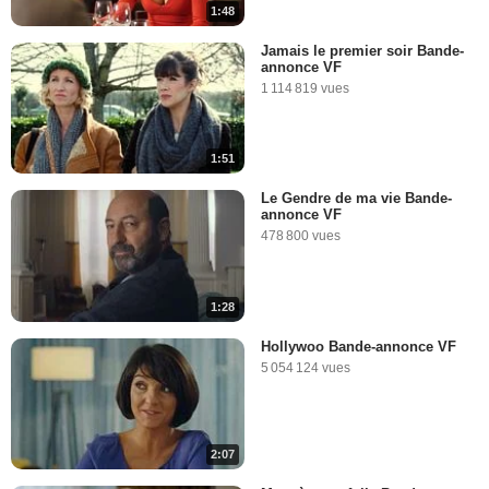
1:48
Jamais le premier soir Bande-
annonce VF
1 114 819 vues
1:51
Le Gendre de ma vie Bande-
annonce VF
478 800 vues
1:28
Hollywoo Bande-annonce VF
5 054 124 vues
2:07