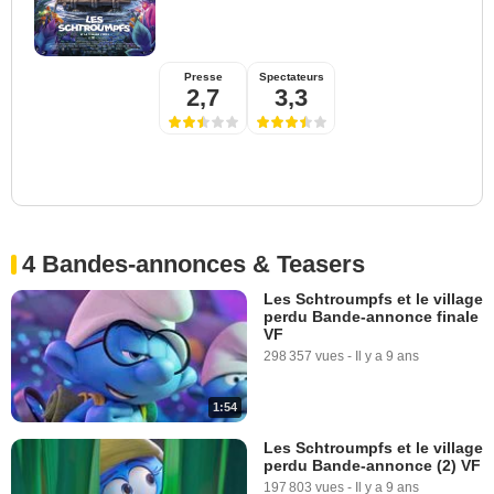
Presse
Spectateurs
2,7
3,3
4 Bandes-annonces & Teasers
Les Schtroumpfs et le village
perdu Bande-annonce finale
VF
298 357 vues
-
Il y a 9 ans
1:54
Les Schtroumpfs et le village
perdu Bande-annonce (2) VF
197 803 vues
-
Il y a 9 ans