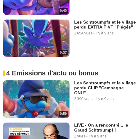
0:40
Les Schtroumpfs et le village
perdu EXTRAIT VF "Piégés"
1 654 vues
-
Il y a 9 ans
0:37
4 Emissions d'actu ou bonus
Les Schtroumpfs et le village
perdu CLIP "Campagne
ONU"
3 390 vues
-
Il y a 9 ans
0:59
LIVE - On a rencontré... le
Grand Schtroumpf !
2 vues
-
Il y a 9 ans