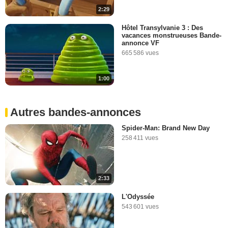
2:29
Hôtel Transylvanie 3 : Des
vacances monstrueuses Bande-
annonce VF
665 586 vues
1:00
Autres bandes-annonces
Spider-Man: Brand New Day
258 411 vues
2:33
L'Odyssée
543 601 vues