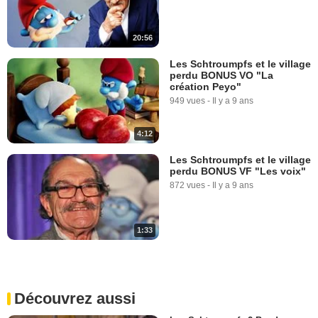
20:56
Les Schtroumpfs et le village
perdu BONUS VO "La
création Peyo"
949 vues
-
Il y a 9 ans
4:12
Les Schtroumpfs et le village
perdu BONUS VF "Les voix"
872 vues
-
Il y a 9 ans
1:33
Découvrez aussi