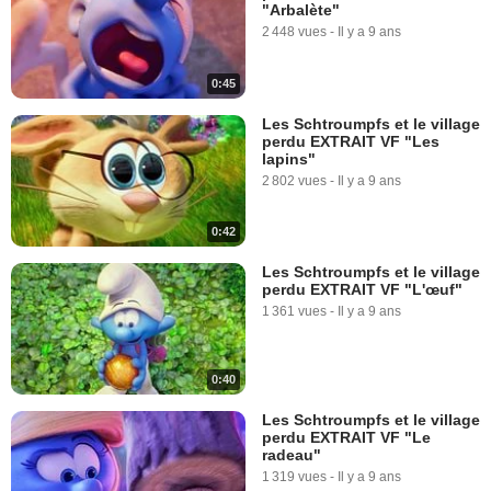
"Arbalète"
2 448 vues
-
Il y a 9 ans
0:45
Les Schtroumpfs et le village
perdu EXTRAIT VF "Les
lapins"
2 802 vues
-
Il y a 9 ans
0:42
Les Schtroumpfs et le village
perdu EXTRAIT VF "L'œuf"
1 361 vues
-
Il y a 9 ans
0:40
Les Schtroumpfs et le village
perdu EXTRAIT VF "Le
radeau"
1 319 vues
-
Il y a 9 ans