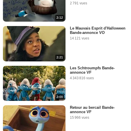
2 791 vues
2:12
Le Mauvais Esprit d'Halloween
Bande-annonce VO
14 121 vues
2:21
Les Schtroumpfs Bande-
annonce VF
4 343 816 vues
2:00
Retour au bercail Bande-
annonce VF
15 966 vues