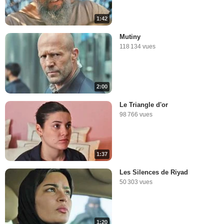
1:42
Mutiny
118 134 vues
2:00
Le Triangle d'or
98 766 vues
1:37
Les Silences de Riyad
50 303 vues
1:20