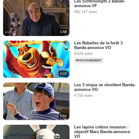
Les Schtroumpfs 2 Bande-
annonce VF
482 147 vues
1:58
Les Rebelles de la forêt 3
Bande-annonce VO
8 628 vues
PROCHAINEMENT
2:13
Les 3 ninjas se révoltent Bande-
annonce VO
4 755 vues
1:52
Les lapins crétins invasion :
objectif Mars Bande-annonce
VO