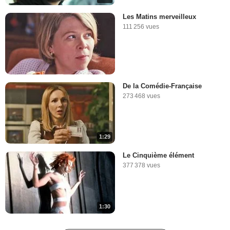
Les Matins merveilleux
111 256 vues
De la Comédie-Française
273 468 vues
1:29
Le Cinquième élément
377 378 vues
1:30