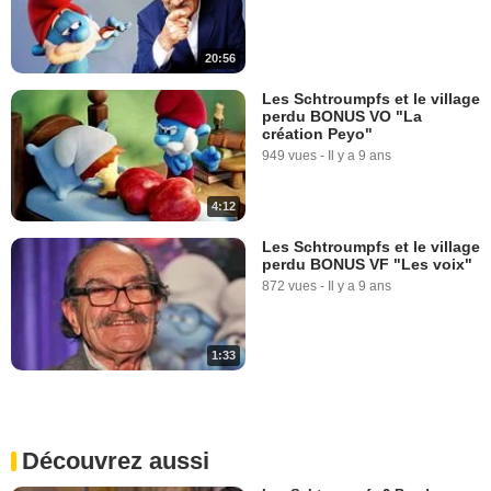
20:56
Les Schtroumpfs et le village
perdu BONUS VO "La
création Peyo"
949 vues
-
Il y a 9 ans
4:12
Les Schtroumpfs et le village
perdu BONUS VF "Les voix"
872 vues
-
Il y a 9 ans
1:33
Découvrez aussi