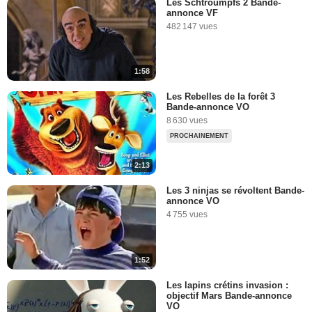
Les Schtroumpfs 2 Bande-
annonce VF
482 147 vues
1:58
Les Rebelles de la forêt 3
Bande-annonce VO
8 630 vues
PROCHAINEMENT
2:13
Les 3 ninjas se révoltent Bande-
annonce VO
4 755 vues
1:52
Les lapins crétins invasion :
objectif Mars Bande-annonce
VO