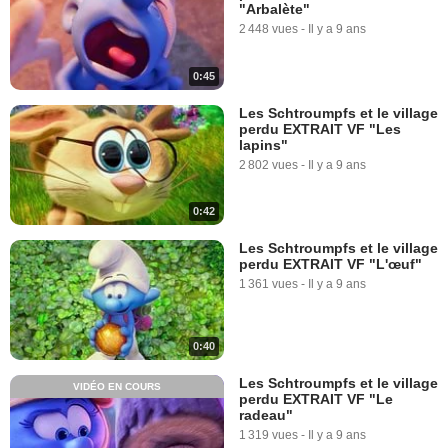
"Arbalète"
2 448 vues
-
Il y a 9 ans
0:45
Les Schtroumpfs et le village
perdu EXTRAIT VF "Les
lapins"
2 802 vues
-
Il y a 9 ans
0:42
Les Schtroumpfs et le village
perdu EXTRAIT VF "L'œuf"
1 361 vues
-
Il y a 9 ans
0:40
Les Schtroumpfs et le village
VIDÉO EN COURS
perdu EXTRAIT VF "Le
radeau"
1 319 vues
-
Il y a 9 ans