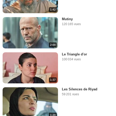
1:42
Mutiny
120 165 vues
2:00
Le Triangle d'or
100 034 vues
1:37
Les Silences de Riyad
59 201 vues
1:20