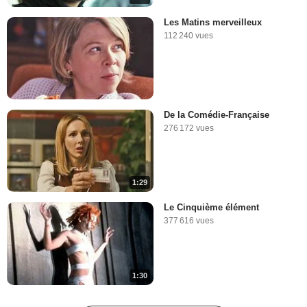
Les Matins merveilleux
112 240 vues
De la Comédie-Française
276 172 vues
1:29
Le Cinquième élément
377 616 vues
1:30