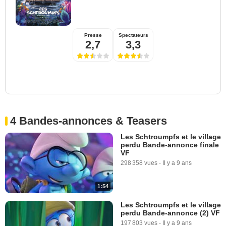
Presse
Spectateurs
2,7
3,3
4 Bandes-annonces & Teasers
Les Schtroumpfs et le village
perdu Bande-annonce finale
VF
298 358 vues
-
Il y a 9 ans
1:54
Les Schtroumpfs et le village
perdu Bande-annonce (2) VF
197 803 vues
-
Il y a 9 ans