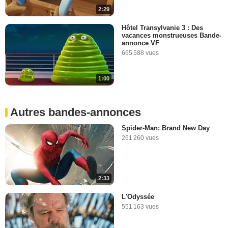
2:29
Hôtel Transylvanie 3 : Des
vacances monstrueuses Bande-
annonce VF
665 588 vues
1:00
Autres bandes-annonces
Spider-Man: Brand New Day
261 260 vues
2:33
L'Odyssée
551 163 vues