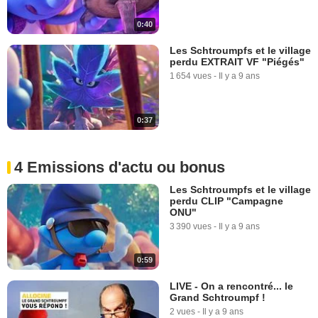
0:40
Les Schtroumpfs et le village
perdu EXTRAIT VF "Piégés"
1 654 vues
-
Il y a 9 ans
0:37
4 Emissions d'actu ou bonus
Les Schtroumpfs et le village
perdu CLIP "Campagne
ONU"
3 390 vues
-
Il y a 9 ans
0:59
LIVE - On a rencontré... le
Grand Schtroumpf !
2 vues
-
Il y a 9 ans