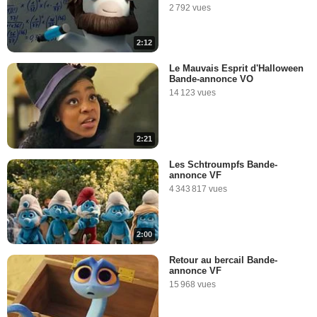
2 792 vues
2:12
Le Mauvais Esprit d'Halloween
Bande-annonce VO
14 123 vues
2:21
Les Schtroumpfs Bande-
annonce VF
4 343 817 vues
2:00
Retour au bercail Bande-
annonce VF
15 968 vues