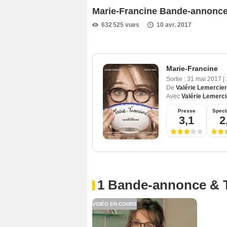
Marie-Francine Bande-annonc
632 525 vues
10 avr. 2017
Marie-Francine
Sortie :
31 mai 2017
|
De
Valérie Lemercier
Avec
Valérie Lemerci
Presse
Spect
3,1
2
1 Bande-annonce & 
VIDÉO EN COURS