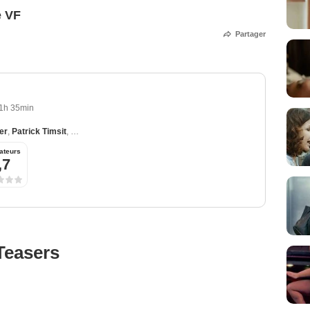
e VF
Partager
1h 35min
er
,
Patrick Timsit
,
Hélène Vincent
,
Philippe Laudenbach
,
Denis Podalydès
ateurs
,7
Teasers