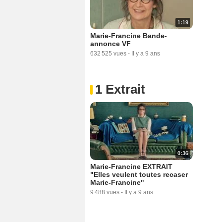
1:19
Marie-Francine Bande-
annonce VF
632 525 vues
-
Il y a 9 ans
1 Extrait
0:36
Marie-Francine EXTRAIT
"Elles veulent toutes recaser
Marie-Francine"
9 488 vues
-
Il y a 9 ans