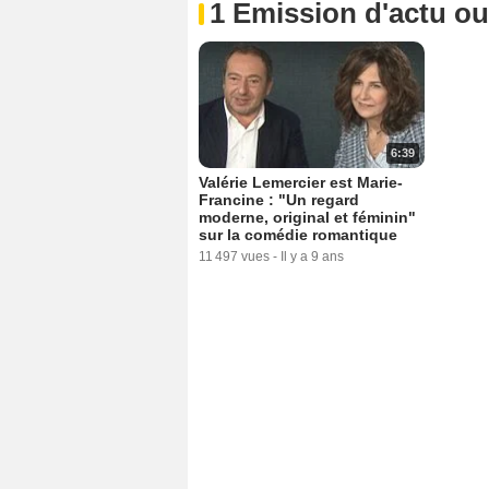
1 Emission d'actu o
6:39
Valérie Lemercier est Marie-
Francine : "Un regard
moderne, original et féminin"
sur la comédie romantique
11 497 vues
-
Il y a 9 ans