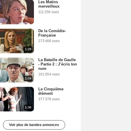
Les Matins
merveilleux
111 256 vues
De la Comédie-
Française
273 468 vues
1:29
La Bataille de Gaulle
- Partie 2 : J’écris ton
nom
161 954 vues
1:34
Le Cinquième
élément
377 378 vues
1:30
Voir plus de bandes-annonces