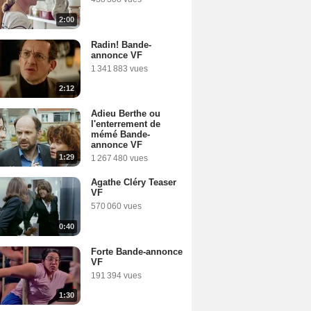
2:00
Radin! Bande-
annonce VF
1 341 883 vues
2:12
Adieu Berthe ou
l'enterrement de
mémé Bande-
annonce VF
1:29
1 267 480 vues
Agathe Cléry Teaser
VF
570 060 vues
0:40
Forte Bande-annonce
VF
191 394 vues
1:30