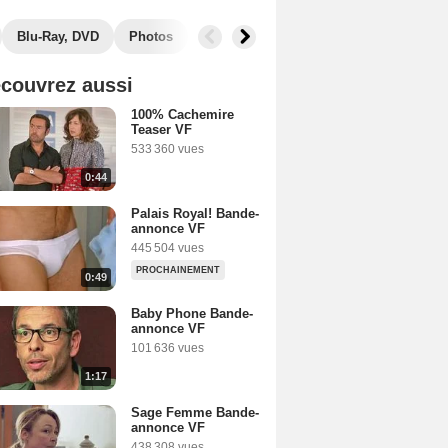
Blu-Ray, DVD
Photos
Secrets de tournage
Box Office
couvrez aussi
100% Cachemire
Teaser VF
533 360 vues
0:44
Palais Royal! Bande-
annonce VF
445 504 vues
PROCHAINEMENT
0:49
Baby Phone Bande-
annonce VF
101 636 vues
1:17
Sage Femme Bande-
annonce VF
438 308 vues