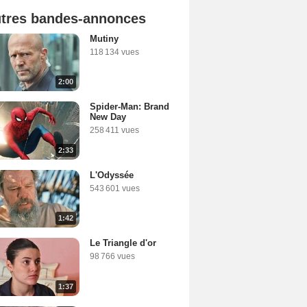
tres bandes-annonces
Mutiny
118 134 vues
2:00
Spider-Man: Brand
New Day
258 411 vues
2:33
L'Odyssée
543 601 vues
1:42
Le Triangle d'or
98 766 vues
1:37