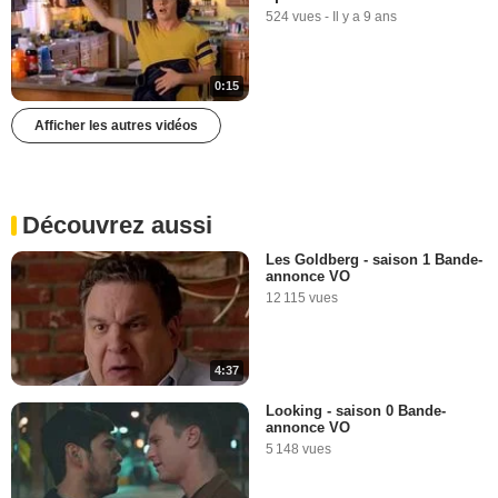
524 vues
-
Il y a 9 ans
0:15
Afficher les autres vidéos
Découvrez aussi
Les Goldberg - saison 1 Bande-
annonce VO
12 115 vues
4:37
Looking - saison 0 Bande-
annonce VO
5 148 vues