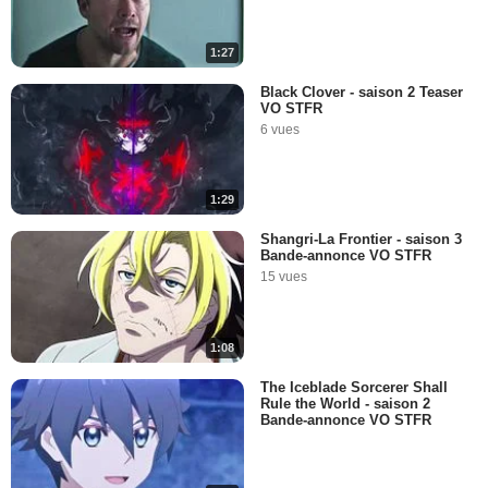
1:27
Black Clover - saison 2 Teaser
VO STFR
6 vues
1:29
Shangri-La Frontier - saison 3
Bande-annonce VO STFR
15 vues
1:08
The Iceblade Sorcerer Shall
Rule the World - saison 2
Bande-annonce VO STFR