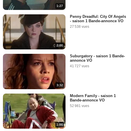
1:27
Penny Dreadful: City Of Angels
- saison 1 Bande-annonce VO
27 538 vues
2:00
Suburgatory - saison 1 Bande-
annonce VO
41 727 vues
3:32
Modern Family - saison 1
Bande-annonce VO
52 981 vues
1:00