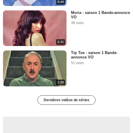
0:44
Moria - saison 1 Bande-annonce
VO
38 vues
2:31
Tip Toe - saison 1 Bande-
annonce VO
51 vues
1:29
Dernières vidéos de séries