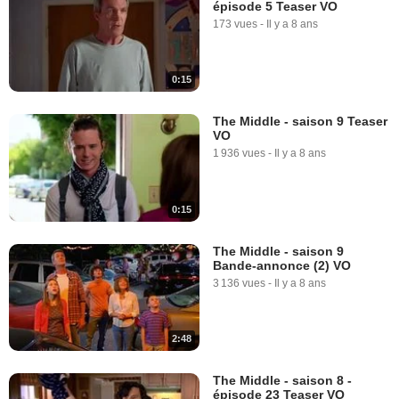
épisode 5 Teaser VO
173 vues
-
Il y a 8 ans
0:15
The Middle - saison 9 Teaser
VO
1 936 vues
-
Il y a 8 ans
0:15
The Middle - saison 9
Bande-annonce (2) VO
3 136 vues
-
Il y a 8 ans
2:48
The Middle - saison 8 -
épisode 23 Teaser VO