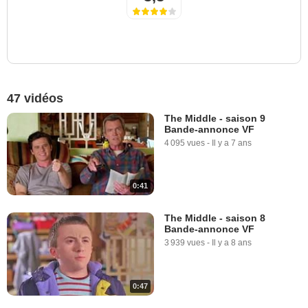
47 vidéos
The Middle - saison 9
Bande-annonce VF
4 095 vues
-
Il y a 7 ans
0:41
The Middle - saison 8
Bande-annonce VF
3 939 vues
-
Il y a 8 ans
0:47