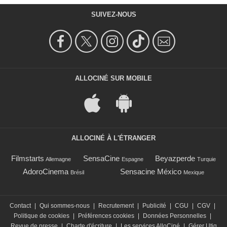
SUIVEZ-NOUS
ALLOCINÉ SUR MOBILE
ALLOCINÉ À L'ÉTRANGER
Filmstarts
SensaCine
Beyazperde
Allemagne
Espagne
Turquie
AdoroCinema
Sensacine México
Brésil
Mexique
Contact
|
Qui sommes-nous
|
Recrutement
|
Publicité
|
CGU
|
CGV
|
Politique de cookies
|
Préférences cookies
|
Données Personnelles
|
Revue de presse
|
Charte d'écriture
|
Les services AlloCiné
|
Gérer Utiq