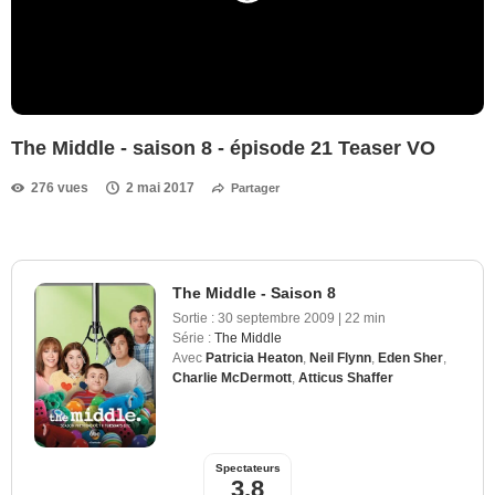
The Middle - saison 8 - épisode 21 Teaser VO
276 vues
2 mai 2017
Partager
The Middle - Saison 8
Sortie :
30 septembre 2009
|
22 min
Série :
The Middle
Avec
Patricia Heaton
,
Neil Flynn
,
Eden Sher
,
Charlie McDermott
,
Atticus Shaffer
Spectateurs
3,8