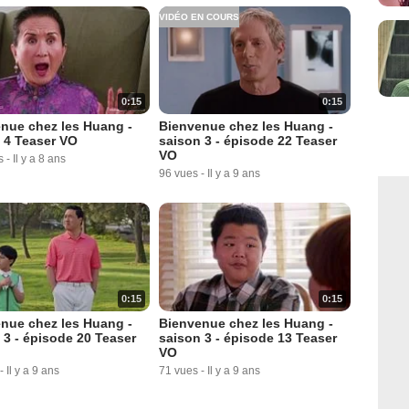
VIDÉO EN COURS
0:15
0:15
nue chez les Huang -
Bienvenue chez les Huang -
 4 Teaser VO
saison 3 - épisode 22 Teaser
VO
s
-
Il y a 8 ans
96 vues
-
Il y a 9 ans
0:15
0:15
nue chez les Huang -
Bienvenue chez les Huang -
 3 - épisode 20 Teaser
saison 3 - épisode 13 Teaser
VO
-
Il y a 9 ans
71 vues
-
Il y a 9 ans