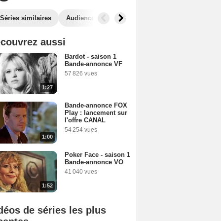
Séries similaires
Audiences
couvrez aussi
Bardot - saison 1
Bande-annonce VF
57 826 vues
1:27
Bande-annonce FOX
Play : lancement sur
l'offre CANAL
54 254 vues
1:00
Poker Face - saison 1
Bande-annonce VO
41 040 vues
1:52
déos de séries les plus