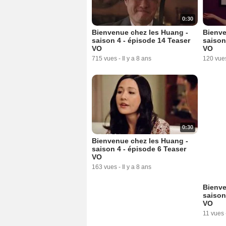
0:30
Bienvenue chez les Huang -
Bienve
saison 4 - épisode 14 Teaser
saison
VO
VO
715 vues
-
Il y a 8 ans
120 vue
0:30
Bienvenue chez les Huang -
saison 4 - épisode 6 Teaser
VO
163 vues
-
Il y a 8 ans
Bienve
saison
VO
11 vues