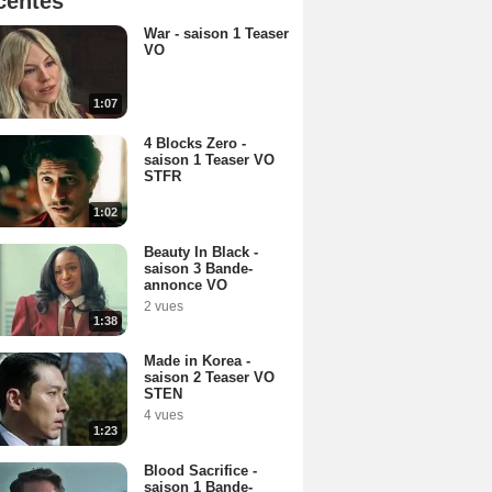
centes
War - saison 1 Teaser
VO
1:07
4 Blocks Zero -
saison 1 Teaser VO
STFR
1:02
Beauty In Black -
saison 3 Bande-
annonce VO
2 vues
1:38
Made in Korea -
saison 2 Teaser VO
STEN
4 vues
1:23
Blood Sacrifice -
saison 1 Bande-