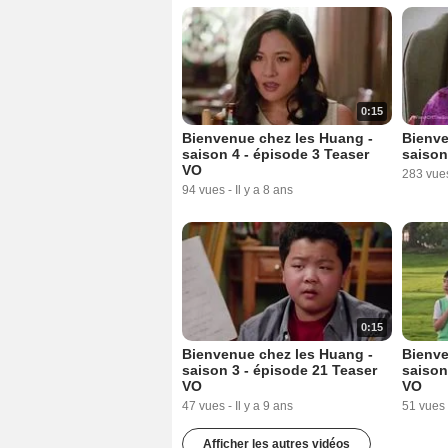
0:15
Bienvenue chez les Huang -
Bienve
saison 4 - épisode 3 Teaser
saison
VO
283 vue
94 vues
-
Il y a 8 ans
0:15
Bienvenue chez les Huang -
Bienve
saison 3 - épisode 21 Teaser
saison
VO
VO
47 vues
-
Il y a 9 ans
51 vues
Afficher les autres vidéos