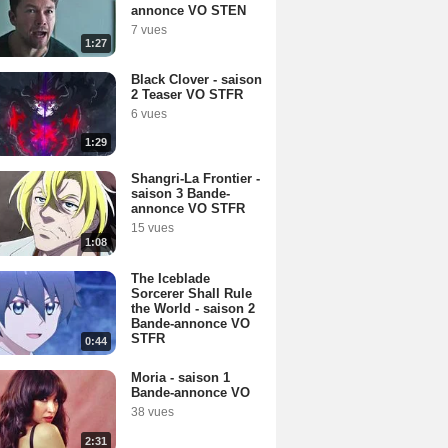
annonce VO STEN
7 vues
1:27
Black Clover - saison
2 Teaser VO STFR
6 vues
1:29
Shangri-La Frontier -
saison 3 Bande-
annonce VO STFR
15 vues
1:08
The Iceblade
Sorcerer Shall Rule
the World - saison 2
Bande-annonce VO
STFR
0:44
Moria - saison 1
Bande-annonce VO
38 vues
2:31