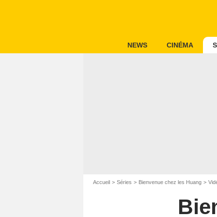
NEWS
CINÉMA
S
Accueil
Séries
Bienvenue chez les Huang
Vid
Bie