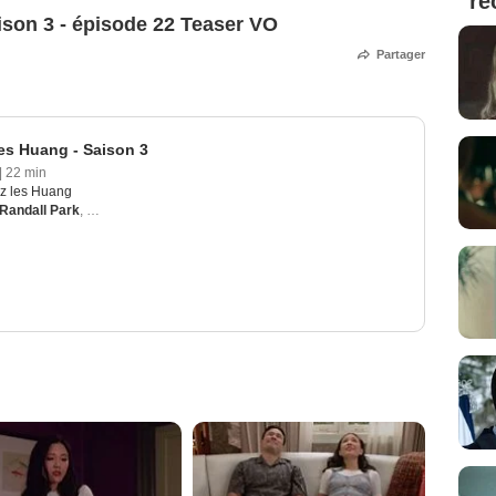
ré
ison 3 - épisode 22 Teaser VO
Partager
es Huang - Saison 3
|
22 min
z les Huang
Randall Park
,
Hudson Yang
,
Forrest Wheeler
,
Ian Chen