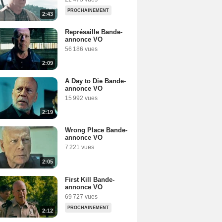
PROCHAINEMENT
2:43
Représaille Bande-
annonce VO
56 186 vues
2:09
A Day to Die Bande-
annonce VO
15 992 vues
2:19
Wrong Place Bande-
annonce VO
7 221 vues
2:05
First Kill Bande-
annonce VO
69 727 vues
PROCHAINEMENT
2:12