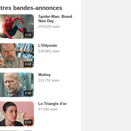
tres bandes-annonces
Spider-Man: Brand
New Day
255 029 vues
2:33
L'Odyssée
536 862 vues
1:42
Mutiny
115 752 vues
2:00
Le Triangle d'or
97 540 vues
1:37