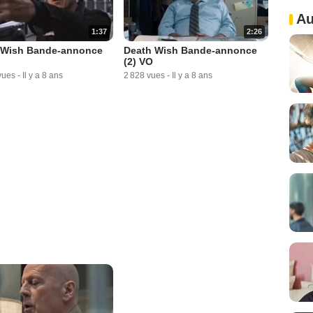
Au
1:37
2:26
 Wish Bande-annonce
Death Wish Bande-annonce
(2) VO
vues
-
Il y a 8 ans
2 828 vues
-
Il y a 8 ans