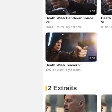
1:37
Death Wish Bande-annonce
Death
VO
VF
360 413 vues
-
Il y a 9 ans
88 852 
0:30
Death Wish Teaser VF
125 115 vues
-
Il y a 8 ans
2 Extraits