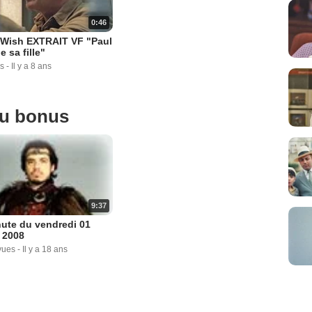
0:46
 Wish EXTRAIT VF "Paul
e sa fille"
s
-
Il y a 8 ans
ou bonus
9:37
ute du vendredi 01
r 2008
vues
-
Il y a 18 ans