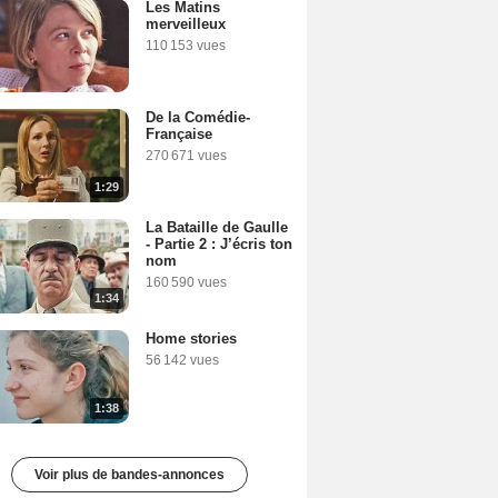
Les Matins
merveilleux
110 153 vues
De la Comédie-
Française
270 671 vues
1:29
La Bataille de Gaulle
- Partie 2 : J’écris ton
nom
160 590 vues
1:34
Home stories
56 142 vues
1:38
Voir plus de bandes-annonces