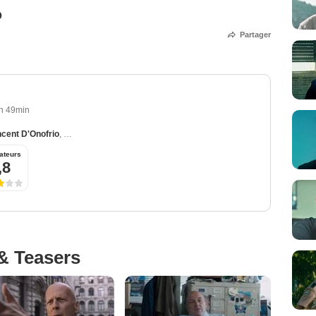
O
Partager
h 49min
ncent D'Onofrio
,
Elisabeth Shue
,
Camila Morrone
,
Dean Norris
ateurs
,8
& Teasers