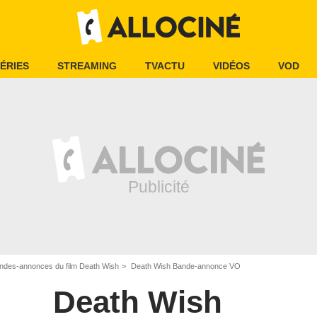
ÉRIES
STREAMING
TVACTU
VIDÉOS
VOD
ndes-annonces du film Death Wish
Death Wish Bande-annonce VO
Death Wish