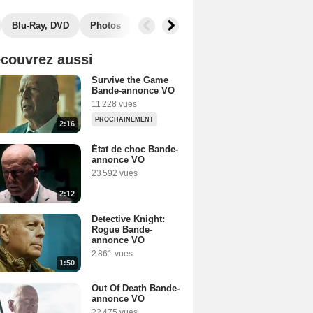
Blu-Ray, DVD
Photos
Musique
Secrets de tournage
B
couvrez aussi
Survive the Game
Bande-annonce VO
11 228 vues
PROCHAINEMENT
2:16
État de choc Bande-
annonce VO
23 592 vues
2:12
Detective Knight:
Rogue Bande-
annonce VO
2 861 vues
1:50
Out Of Death Bande-
annonce VO
22 475 vues