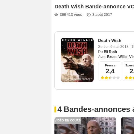
Death Wish Bande-annonce V
360 413 vues
3 août 2017
Death Wish
Sortie :
9 mai 2018
|
1
De
Eli Roth
Avec
Bruce Willis
,
Vi
Presse
Spect
2,4
2
4 Bandes-annonces 
VIDÉO EN COURS