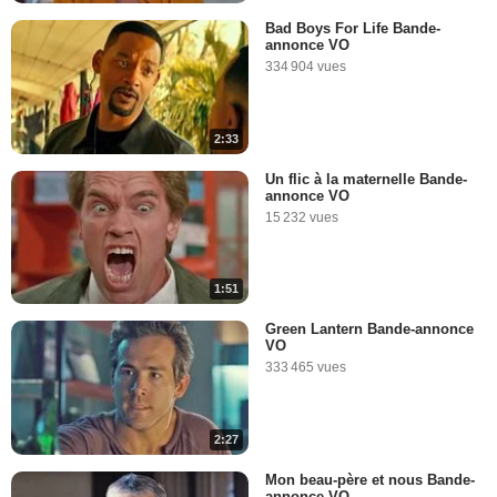
Bad Boys For Life Bande-
annonce VO
334 904 vues
2:33
Un flic à la maternelle Bande-
annonce VO
15 232 vues
1:51
Green Lantern Bande-annonce
VO
333 465 vues
2:27
Mon beau-père et nous Bande-
annonce VO