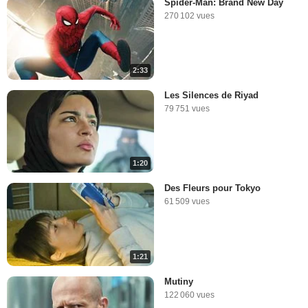
Spider-Man: Brand New Day
270 102 vues
2:33
Les Silences de Riyad
79 751 vues
1:20
Des Fleurs pour Tokyo
61 509 vues
1:21
Mutiny
122 060 vues