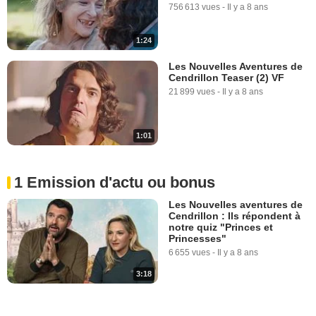
756 613 vues
-
Il y a 8 ans
1:24
Les Nouvelles Aventures de
Cendrillon Teaser (2) VF
21 899 vues
-
Il y a 8 ans
1:01
1 Emission d'actu ou bonus
Les Nouvelles aventures de
Cendrillon : Ils répondent à
notre quiz "Princes et
Princesses"
6 655 vues
-
Il y a 8 ans
3:18