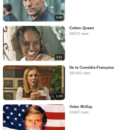
2:00
Cotton Queen
58 672 vues
1:51
De la Comédie-Française
282 652 vues
1:29
Votez McKay
24 647 vues