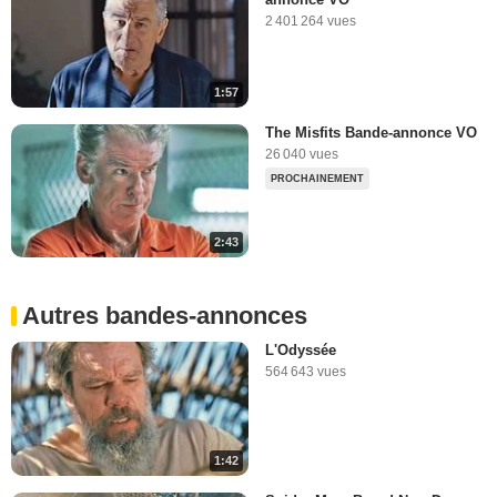
2 401 264 vues
1:57
The Misfits Bande-annonce VO
26 040 vues
PROCHAINEMENT
2:43
Autres bandes-annonces
L'Odyssée
564 643 vues
1:42