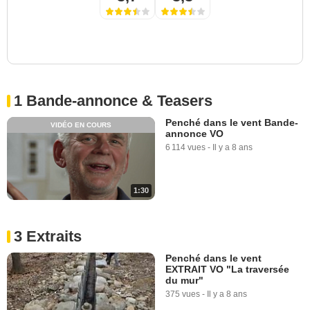
1 Bande-annonce & Teasers
Penché dans le vent Bande-
VIDÉO EN COURS
annonce VO
6 114 vues
-
Il y a 8 ans
1:30
3 Extraits
Penché dans le vent
EXTRAIT VO "La traversée
du mur"
375 vues
-
Il y a 8 ans