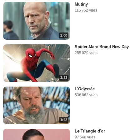
Mutiny
115 752 vues
2:00
Spider-Man: Brand New Day
255 029 vues
2:33
L'Odyssée
536 862 vues
1:42
Le Triangle d'or
97 540 vues