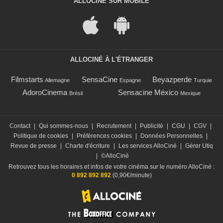
ALLOCINÉ SUR MOBILE
ALLOCINÉ À L'ÉTRANGER
Filmstarts
SensaCine
Beyazperde
Allemagne
Espagne
Turquie
AdoroCinema
Sensacine México
Brésil
Mexique
Contact
|
Qui sommes-nous
|
Recrutement
|
Publicité
|
CGU
|
CGV
|
Politique de cookies
|
Préférences cookies
|
Données Personnelles
|
Revue de presse
|
Charte d'écriture
|
Les services AlloCiné
|
Gérer Utiq
|
©AlloCiné
Retrouvez tous les horaires et infos de votre cinéma sur le numéro AlloCiné :
0 892 892 892
(0,90€/minute)