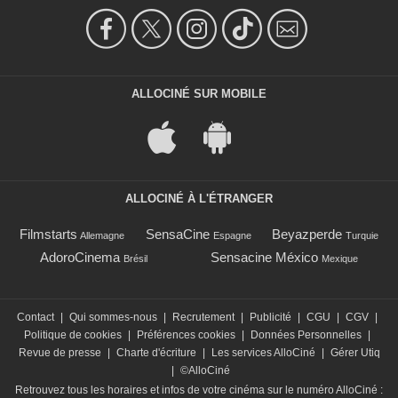
ALLOCINÉ SUR MOBILE
ALLOCINÉ À L'ÉTRANGER
Filmstarts
SensaCine
Beyazperde
Allemagne
Espagne
Turquie
AdoroCinema
Sensacine México
Brésil
Mexique
Contact
|
Qui sommes-nous
|
Recrutement
|
Publicité
|
CGU
|
CGV
|
Politique de cookies
|
Préférences cookies
|
Données Personnelles
|
Revue de presse
|
Charte d'écriture
|
Les services AlloCiné
|
Gérer Utiq
|
©AlloCiné
Retrouvez tous les horaires et infos de votre cinéma sur le numéro AlloCiné :