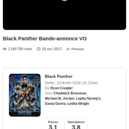
Black Panther Bande-annonce VO
1 160 766 vues
16 oct. 2017
Partager
Black Panther
Sortie :
14 février 2018
|
2h 15min
De
Ryan Coogler
Avec
Chadwick Boseman
,
Michael B. Jordan
,
Lupita Nyong'o
,
Danai Gurira
,
Letitia Wright
Presse
Spectateurs
3,1
3,8