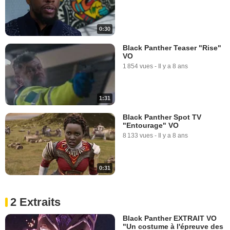
0:30
Black Panther Teaser "Rise"
VO
1 854 vues
-
Il y a 8 ans
1:31
Black Panther Spot TV
"Entourage" VO
8 133 vues
-
Il y a 8 ans
0:31
2 Extraits
Black Panther EXTRAIT VO
"Un costume à l'épreuve des