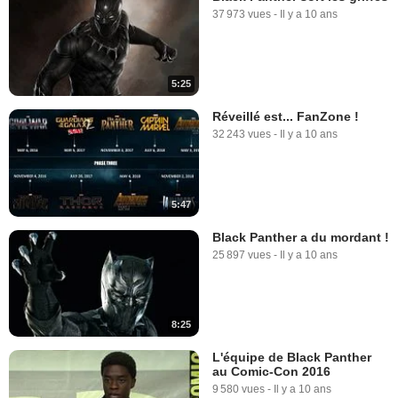
37 973 vues
-
Il y a 10 ans
5:25
Réveillé est... FanZone !
32 243 vues
-
Il y a 10 ans
5:47
Black Panther a du mordant !
25 897 vues
-
Il y a 10 ans
8:25
L'équipe de Black Panther
au Comic-Con 2016
9 580 vues
-
Il y a 10 ans