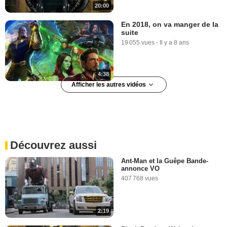
20:00
En 2018, on va manger de la
suite
19 055 vues
-
Il y a 8 ans
4:38
Afficher les autres vidéos
Black Panther BONUS "De la
page à l'écran"
273 vues
-
Il y a 8 ans
Découvrez aussi
1:27
Ant-Man et la Guêpe Bande-
annonce VO
Deadpool, Green Lantern,
407 768 vues
Black Widow... Bienvenue
dans FanZone !
40 807 vues
-
Il y a 8 ans
2:19
3:17