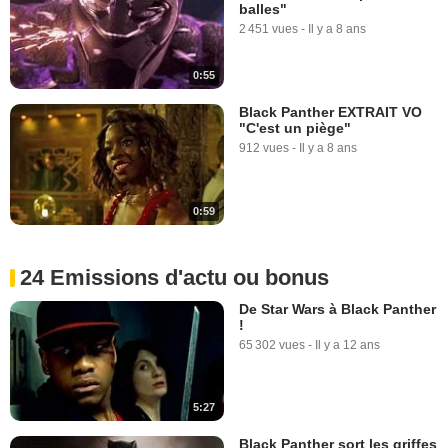
balles"
2 451 vues
-
Il y a 8 ans
0:55
Black Panther EXTRAIT VO
"C'est un piège"
912 vues
-
Il y a 8 ans
0:59
24 Emissions d'actu ou bonus
De Star Wars à Black Panther
!
65 302 vues
-
Il y a 12 ans
5:27
Black Panther sort les griffes