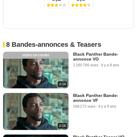
8 Bandes-annonces & Teasers
Black Panther Bande-
VIDÉO EN COURS
annonce VO
1 160 766 vues
-
Il y a 8 ans
2:19
Black Panther Bande-
annonce VF
168 272 vues
-
Il y a 8 ans
2:18
Black Panther Teaser VO