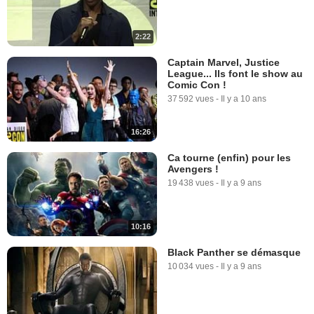
2:22
Captain Marvel, Justice
League... Ils font le show au
Comic Con !
37 592 vues
-
Il y a 10 ans
16:26
Ca tourne (enfin) pour les
Avengers !
19 438 vues
-
Il y a 9 ans
10:16
Black Panther se démasque
10 034 vues
-
Il y a 9 ans