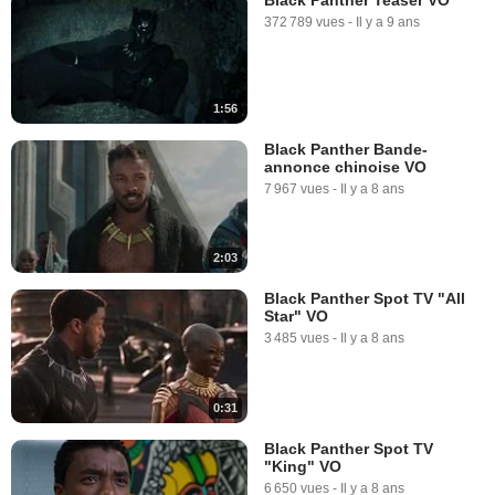
372 789 vues
-
Il y a 9 ans
1:56
Black Panther Bande-
annonce chinoise VO
7 967 vues
-
Il y a 8 ans
2:03
Black Panther Spot TV "All
Star" VO
3 485 vues
-
Il y a 8 ans
0:31
Black Panther Spot TV
"King" VO
6 650 vues
-
Il y a 8 ans