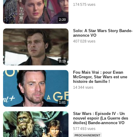
depuis le tournage de Star
174 575 vues
Wars 8 !
13 307 vues
-
Il y a 10 ans
2:20
0:46
Solo: A Star Wars Story Bande-
annonce VO
The Big Fan Theory -
407 028 vues
Quelles sont les origines de
Rey ?
39 749 vues
-
Il y a 10 ans
2:19
6:37
Fou Mais Vrai : pour Ewan
McGregor, Star Wars est une
Star Wars par John Boyega,
histoire de famille !
Jennifer Lawrence, Matthew
14 344 vues
McConaughey, Shia
LaBeouf...
8 076 vues
-
Il y a 10 ans
1:01
1:43
Star Wars : Episode IV - Un
nouvel espoir (La Guerre des
Han Solo à la Star Wars
étoiles) Bande-annonce VO
Celebration 2016
577 493 vues
8 675 vues
-
Il y a 10 ans
PROCHAINEMENT