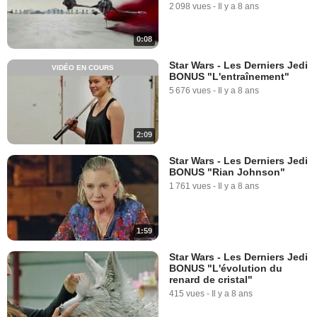
2 098 vues
-
Il y a 8 ans
0:08
Star Wars - Les Derniers Jedi
VIDÉO EN COURS
BONUS "L'entraînement"
5 676 vues
-
Il y a 8 ans
2:09
Star Wars - Les Derniers Jedi
BONUS "Rian Johnson"
1 761 vues
-
Il y a 8 ans
1:59
Star Wars - Les Derniers Jedi
BONUS "L'évolution du
renard de cristal"
415 vues
-
Il y a 8 ans