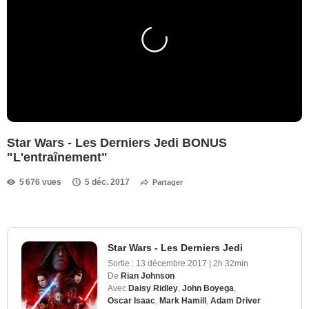
Star Wars - Les Derniers Jedi BONUS
"L'entraînement"
5 676 vues
5 déc. 2017
Partager
Star Wars - Les Derniers Jedi
Sortie :
13 décembre 2017
|
2h 32min
De
Rian Johnson
Avec
Daisy Ridley
,
John Boyega
,
Oscar Isaac
,
Mark Hamill
,
Adam Driver