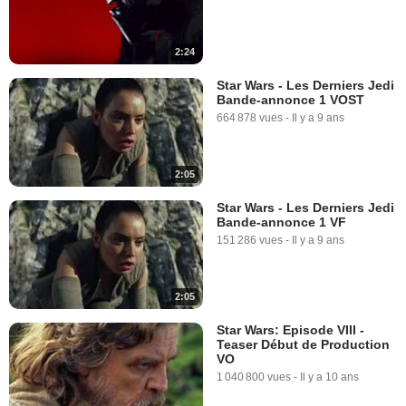
2:24
Star Wars - Les Derniers Jedi
Bande-annonce 1 VOST
664 878 vues
-
Il y a 9 ans
2:05
Star Wars - Les Derniers Jedi
Bande-annonce 1 VF
151 286 vues
-
Il y a 9 ans
2:05
Star Wars: Episode VIII -
Teaser Début de Production
VO
1 040 800 vues
-
Il y a 10 ans