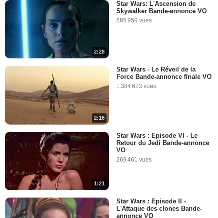
2:30
Star Wars: L'Ascension de
Skywalker Bande-annonce VO
Que sait-on sur "Star Wars -
685 959 vues
Episode VIII" ?
79 847 vues
-
Il y a 10 ans
2:28
1:35
Star Wars - Le Réveil de la
Force Bande-annonce finale VO
Et si c'était vrai ?
1 384 623 vues
30 829 vues
-
Il y a 10 ans
2:16
10:59
Star Wars : Episode VI - Le
Retour du Jedi Bande-annonce
Poe Dameron et BB8 ont un
VO
message pour vous !
269 461 vues
5 791 vues
-
Il y a 10 ans
1:21
1:11
Star Wars : Episode II -
L'Attaque des clones Bande-
Daisy Ridley vous remercie
annonce VO