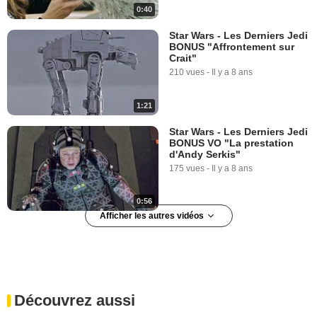
0:40
Star Wars - Les Derniers Jedi
BONUS "Affrontement sur
Crait"
210 vues
-
Il y a 8 ans
1:21
Star Wars - Les Derniers Jedi
BONUS VO "La prestation
d'Andy Serkis"
175 vues
-
Il y a 8 ans
0:56
Afficher les autres vidéos
Star Wars : tout sur les parcs
d'attractions !
83 694 vues
-
Il y a 10 ans
Découvrez aussi