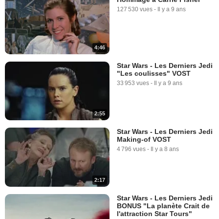
SPOT VO "Héros"
127 530 vues
-
Il y a 9 ans
6 889 vues
-
Il y a 8 ans
0:31
4:46
Star Wars - Les Derniers Jedi
Star Wars - Les Derniers Jedi
Teaser "Resist It" VO
"Les coulisses" VOST
22 094 vues
-
Il y a 8 ans
33 953 vues
-
Il y a 9 ans
0:31
2:55
Star Wars - Les Derniers Jedi
Making-of VOST
4 796 vues
-
Il y a 8 ans
2:17
Star Wars - Les Derniers Jedi
BONUS "La planète Crait de
l'attraction Star Tours"