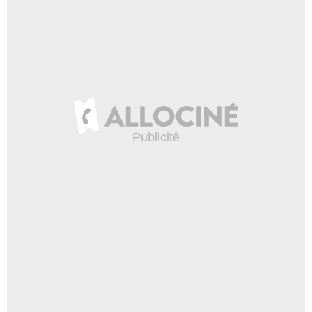
La saga Star Wars du côté
obscur ?
16 188 vues
-
Il y a 8 ans
4:51
Star Wars 8 : on débriefe la
bande-annonce
16 186 vues
-
Il y a 8 ans
4:38
Star Wars - Les Derniers Jedi
: L'expérience au Comic Con
2017 de New York
10 280 vues
-
Il y a 8 ans
1:59
Give Me Five - Luke
Skywalker