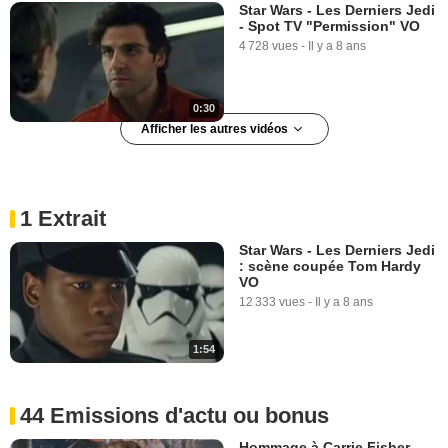
Star Wars - Les Derniers Jedi
- Spot TV "Permission" VO
4 728 vues
-
Il y a 8 ans
0:30
Afficher les autres vidéos
Star Wars - Les Derniers Jedi
- Spot TV "Kick" VO
2 503 vues
-
Il y a 8 ans
1 Extrait
Star Wars - Les Derniers Jedi
: scène coupée Tom Hardy
0:15
VO
12 333 vues
-
Il y a 8 ans
Star Wars - Les Derniers Jedi
Teaser "Light" VO
12 829 vues
-
Il y a 8 ans
1:54
1:00
44 Emissions d'actu ou bonus
Star Wars - Les Derniers Jedi
Hommage à Carrie Fisher