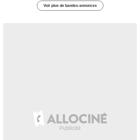
Voir plus de bandes-annonces
3:45
Daisy Ridley et Mark Hamill
vous font gagner des prix
pour la bonne cause !
4 386 vues
-
Il y a 9 ans
2:32
Star Wars : on débriefe la
bande-annonce des Derniers
Jedi !
1 vue
-
Il y a 9 ans
59:13
Un Will Smith génie-al ?
50 637 vues
-
Il y a 9 ans