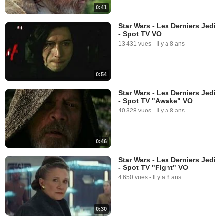
0:41
Star Wars - Les Derniers Jedi
- Spot TV VO
13 431 vues
-
Il y a 8 ans
0:54
Star Wars - Les Derniers Jedi
- Spot TV "Awake" VO
40 328 vues
-
Il y a 8 ans
0:46
Star Wars - Les Derniers Jedi
- Spot TV "Fight" VO
4 650 vues
-
Il y a 8 ans
0:30